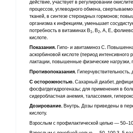
действие, участвует в регулировании окисли
процессов, углеводного обмена, свертываемо
тканей, в синтезе стероидных гормонов; повы
организма к инфекциям, уменьшает сосудисту
потребность в витаминах B
, B
, А, Е, фолиев
1
2
кислоте.
Показания.
Гипо- и авитаминоз C. Повышенна
аскорбиновой кислоте (период интенсивного р
лактации, повышенные физические нагрузки, 
Противопоказания.
Гиперчувствительность, де
C осторожностью.
Сахарный диабет, дефицит
фосфатдегидрогеназы; для применения в бол
сидеробластная анемия, талассемия, гиперок
Дозирование.
Внутрь. Дозы приведены в пер
кислоту.
Взрослым с профилактической целью — 50–100 
Взрослым с лечебной целью — 50–100 3–5 раз