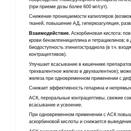
(при приеме дозы более 600 мг/сут).
Снижение проницаемости капилляров (возмо
тканей, повышение
АД
, гиперкоагуляция, раз
Взаимодействие.
Аскорбиновая кислота: по
крови бензилпенициллина и тетрациклинов; в 
биодоступность этинилэстрадиола (
в т.ч.
входя
контрацептивов).
Улучшает всасывание в кишечнике препаратов
трехвалентное железо в двухвалентное); мо
железа при одновременном применении с де
Снижает эффективность гепарина и непрямых
АСК, пероральные контрацептивы, свежие сок
всасывание и усвоение.
При одновременном применении с АСК повыш
аскорбиновой кислоты и снижается выведени