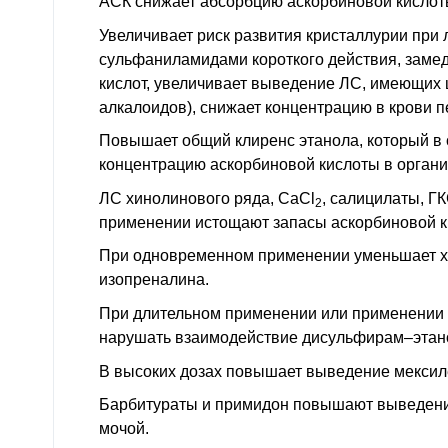
АСК снижает абсорбцию аскорбиновой кислот
Увеличивает риск развития кристаллурии при
сульфаниламидами короткого действия, заме
кислот, увеличивает выведение
ЛС
, имеющих 
алкалоидов), снижает концентрацию в крови 
Повышает общий клиренс этанола, который в 
концентрацию аскорбиновой кислоты в органи
ЛС хинолинового ряда, CaCl
, салицилаты,
ГК
2
применении истощают запасы аскорбиновой к
При одновременном применении уменьшает х
изопреналина.
При длительном применении или применении 
нарушать взаимодействие дисульфирам–этан
В высоких дозах повышает выведение мексил
Барбитураты и примидон повышают выведени
мочой.