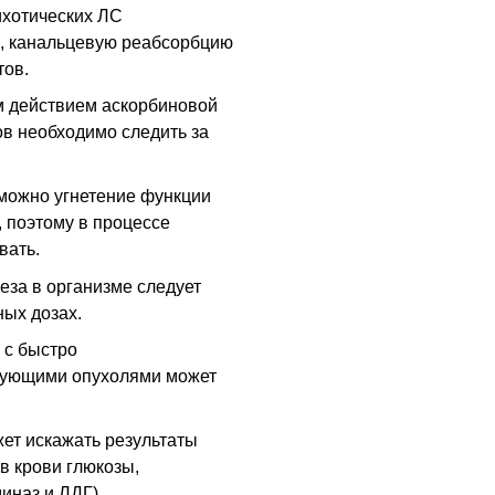
ихотических
ЛС
, канальцевую реабсорбцию
тов.
м действием аскорбиновой
ов необходимо следить за
можно угнетение функции
 поэтому в процессе
вать.
за в организме следует
ых дозах.
 с быстро
рующими опухолями может
жет искажать результаты
в крови глюкозы,
иназ и ЛДГ).