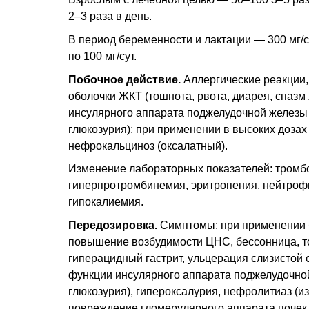
2–3 раза в день.
В период беременности и лактации — 300 мг/су
по 100 мг/сут.
Побочное действие.
Аллергические реакции,
оболочки
ЖКТ
(тошнота, рвота, диарея, спазм
инсулярного аппарата поджелудочной железы 
глюкозурия); при применении в высоких дозах
нефрокальциноз (оксалатный).
Изменение лабораторных показателей: тромб
гиперпротромбинемия, эритропения, нейтроф
гипокалиемия.
Передозировка.
Симптомы: при применении б
повышение возбудимости
ЦНС
, бессонница, 
гиперацидный гастрит, ульцерация слизистой
функции инсулярного аппарата поджелудочной
глюкозурия), гипероксалурия, нефролитиаз (из
повреждение гломерулярного аппарата почек