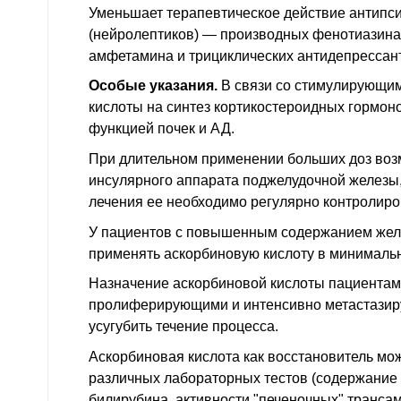
Уменьшает терапевтическое действие антипс
(нейролептиков) — производных фенотиазина
амфетамина и трициклических антидепрессан
Особые указания.
В связи со стимулирующи
кислоты на синтез кортикостероидных гормон
функцией почек и
АД
.
При длительном применении больших доз воз
инсулярного аппарата поджелудочной железы,
лечения ее необходимо регулярно контролиро
У пациентов с повышенным содержанием желе
применять аскорбиновую кислоту в минимальн
Назначение аскорбиновой кислоты пациентам
пролиферирующими и интенсивно метастази
усугубить течение процесса.
Аскорбиновая кислота как восстановитель мо
различных лабораторных тестов (содержание 
билирубина, активности "печеночных" трансам