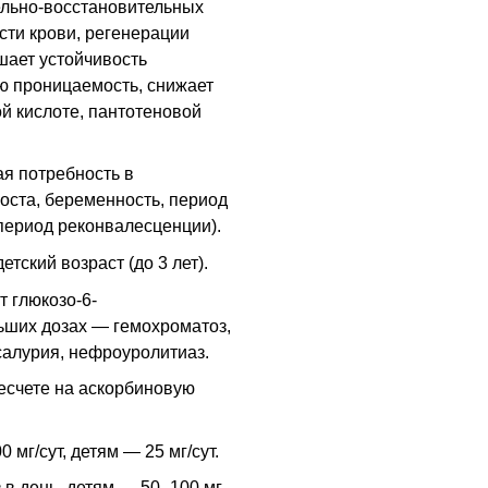
тельно-восстановительных
сти крови, регенерации
шает устойчивость
ю проницаемость, снижает
ой кислоте, пантотеновой
я потребность в
оста, беременность, период
период реконвалесценции).
тский возраст (до 3 лет).
 глюкозо-6-
ьших дозах — гемохроматоз,
салурия, нефроуролитиаз.
есчете на аскорбиновую
мг/сут, детям — 25 мг/сут.
 в день, детям — 50–100 мг