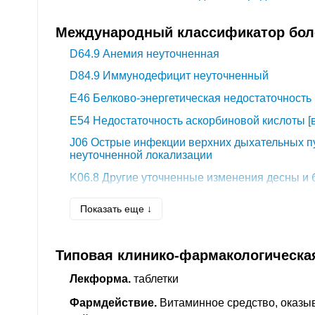
Международный классификатор боле
D64.9
Анемия неуточненная
D84.9
Иммунодефицит неуточненный
E46
Белково-энергетическая недостаточность
E54
Недостаточность аскорбиновой кислоты [
J06
Острые инфекции верхних дыхательных п
неуточненной локализации
K06.8
Другие уточненные изменения десны и 
края
Показать еще ↓
K76.9
Болезнь печени неуточненная
R63.0
Анорексия
Типовая клинико-фармакологическа
Z00.2
Обследование в период быстрого роста 
Z73.0
Переутомление
Лекформа.
таблетки
Фармдействие.
Витаминное средство, оказы