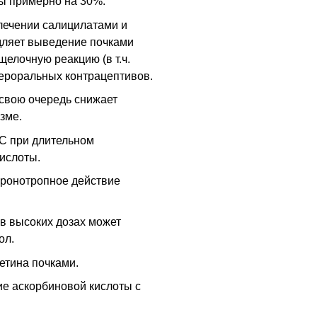
ы примерно на 30%.
 лечении салицилатами и
дляет выведение почками
щелочную реакцию (
в т.ч.
пероральных контрацептивов.
свою очередь снижает
зме.
С
при длительном
ислоты.
ронотропное действие
в высоких дозах может
ол.
етина почками.
е аскорбиновой кислоты с