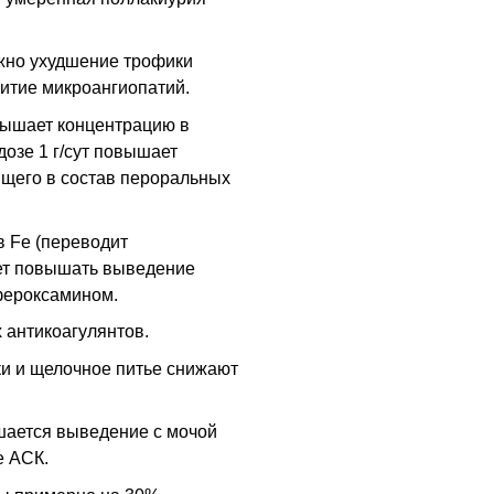
жно ухудшение трофики
витие микроангиопатий.
вышает концентрацию в
дозе 1 г/сут повышает
щего в состав пероральных
 Fe (переводит
жет повышать выведение
фероксамином.
 антикоагулянтов.
и и щелочное питье снижают
ается выведение с мочой
е АСК.