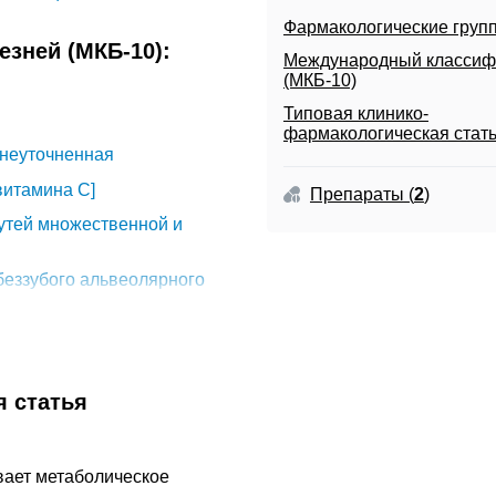
Фармакологические груп
зней (МКБ-10):
Международный классиф
(МКБ-10)
Типовая клинико-
фармакологическая стат
 неуточненная
витамина C]
Препараты
(
2
)
утей множественной и
беззубого альвеолярного
я статья
в детстве
вает метаболическое