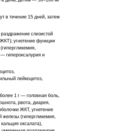
т в течение 15 дней, затем
 раздражение слизистой
 ЖКТ); угнетение функции
(гипергликемия,
 — гипероксалурия и
оцитоз,
ильный лейкоцитоз,
олее 1 г — головная боль,
тошнота, рвота, диарея,
 оболочки
ЖКТ
, угнетение
 железы (гипергликемия,
 кальция оксалата),
, умеренная поллакиурия