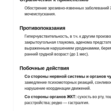
Обострение эрозивно-язвенных заболеваний
мочеиспускания.
Противопоказания
Гиперчувствительность,
в т.ч.
к другим произв
закрытоугольная глаукома, аденома предстат
выраженным нарушением уродинамики, берем
ранний грудной возраст (до 1 мес).
Побочные действия
Со стороны нервной системы и органов чу
замедление психомоторных реакций, сонливос
нарушение координации движений.
Со стороны органов
ЖКТ
:
сухость во рту, 
расстройства; редко — гастралгия.