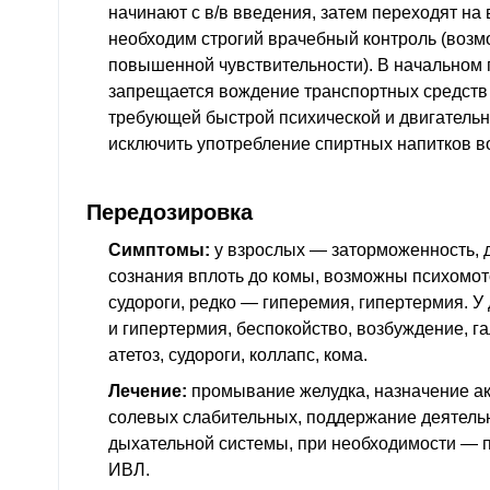
начинают с
в/в
введения, затем переходят на
необходим строгий врачебный контроль (воз
повышенной чувствительности). В начальном
запрещается вождение транспортных средств 
требующей быстрой психической и двигательн
исключить употребление спиртных напитков в
Передозировка
Симптомы:
у взрослых — заторможенность, 
сознания вплоть до комы, возможны психомо
судороги, редко — гиперемия, гипертермия. У
и гипертермия, беспокойство, возбуждение, г
атетоз, судороги, коллапс, кома.
Лечение:
промывание желудка, назначение ак
солевых слабительных, поддержание деятель
дыхательной системы, при необходимости — 
ИВЛ
.