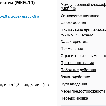
зней (МКБ-10):
Международный классиф
(МКБ-10)
Химическое название
утей множественной и
Фармакология
Применение при беремен
кормлении грудью
Характеристика
Применение
Ограничения к применен
Противопоказания
Побочные действия
Взаимодействие
Пути введения
идинил-1,2-этандиамин (и в
Меры предосторожности
Передозировка
ты и биологические