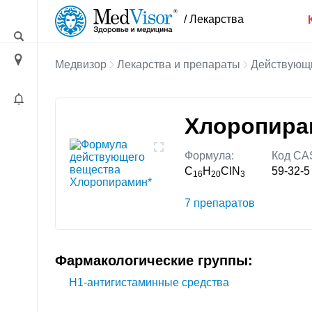
/ Лекарства
Медвизор
Лекарства и препараты
Действующ
Хлоропира
Формула:
Код CA
C
H
ClN
59-32-5
16
20
3
7 препаратов
Фармакологические группы:
H1-антигистаминные средства