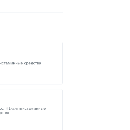
истаминные средства
сс:
H1-антигистаминные
дства