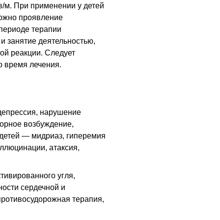
в/м
. При применении у детей
можно проявление
 периоде терапии
и занятие деятельностью,
ой реакции. Следует
о время лечения.
депрессия, нарушение
торное возбуждение,
 детей — мидриаз, гиперемия
аллюцинации, атаксия,
тивированного угля,
ности сердечной и
противосудорожная терапия,