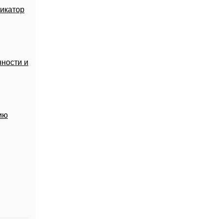
икатор
ности и
ию