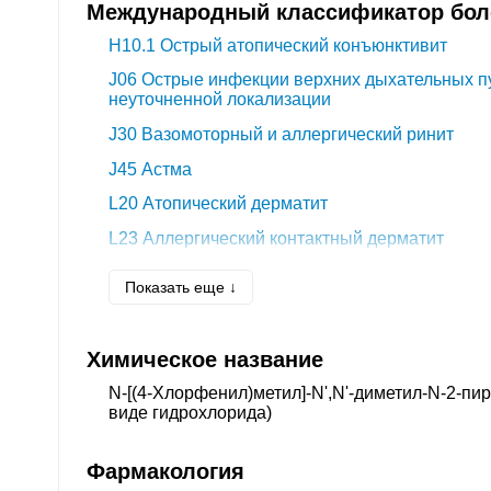
Международный классификатор боле
H10.1
Острый атопический конъюнктивит
J06
Острые инфекции верхних дыхательных п
неуточненной локализации
J30
Вазомоторный и аллергический ринит
J45
Астма
L20
Атопический дерматит
L23
Аллергический контактный дерматит
L29
Зуд
Показать еще ↓
L30.9
Дерматит неуточненный
L50
Крапивница
Химическое название
T78.3
Ангионевротический отек
N-[(4-Хлорфенил)метил]-N',N'-диметил-N-2-пир
T78.4
Аллергия неуточненная
виде гидрохлорида)
T80.6
Другие сывороточные реакции
Фармакология
Y40-Y59
Лекарственные средства, медикамен