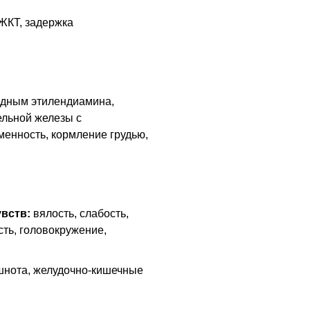
ЖКТ
, задержка
одным этилендиамина,
ельной железы с
енность, кормление грудью,
вств:
вялость, слабость,
ть, головокружение,
тошнота, желудочно-кишечные