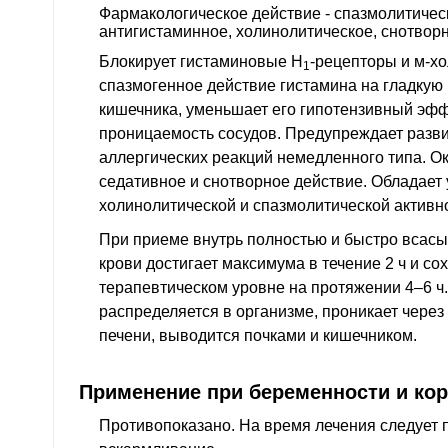
вещества, являющиеся причиной неблагоприя
Фармакологическое действие
- спазмолитичес
терапевтическом применении
антигистаминное, холинолитическое, снотвор
Блокирует гистаминовые H
-рецепторы и м-х
1
спазмогенное действие гистамина на гладкую 
кишечника, уменьшает его гипотензивный эфф
проницаемость сосудов. Предупреждает разви
аллергических реакций немедленного типа. О
седативное и снотворное действие. Обладае
холинолитической и спазмолитической активн
При приеме внутрь полностью и быстро всасы
крови достигает максимума в течение 2 ч и со
терапевтическом уровне на протяжении 4–6 ч
распределяется в организме, проникает через
печени, выводится почками и кишечником.
Применение при беременности и ко
Противопоказано. На время лечения следует 