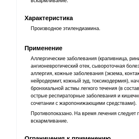
вскармливание.
Характеристика
Производное этилендиамина.
Применение
Аллергические заболевания (крапивница, рини
ангионевротический отек, сывороточная боле
аллергия, кожные заболевания (экзема, конта
нейродермит, кожный зуд, токсикодермия), на
бронхиальной астмы легкого течения (в соста
острые респираторные заболевания и кишечны
сочетании с жаропонижающими средствами).
Противопоказано. На время лечения следует 
вскармливание.
Ограничения к применению