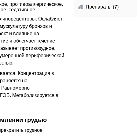
тных реакций при
кое, противоаллергическое,
Препараты
(
7
)
ное, седативное
.
олинорецепторы. Ослабляет
мускулатуру бронхов и
ект и влияние на
тие и облегчает течение
казывает противозудное,
т умеренной периферической
остью.
вается. Концентрация в
храняется на
. Равномерно
ГЭБ
. Метаболизируется в
рмлении грудью
прекратить грудное