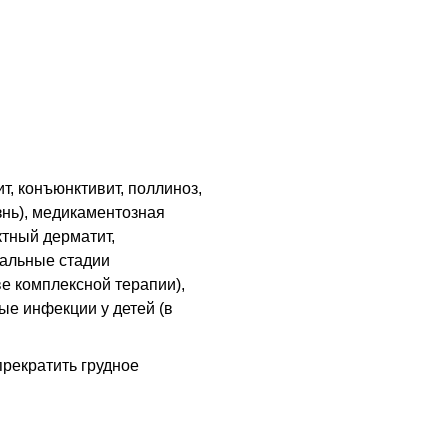
т, конъюнктивит, поллиноз,
знь), медикаментозная
ктный дерматит,
чальные стадии
ве комплексной терапии),
е инфекции у детей (в
прекратить грудное