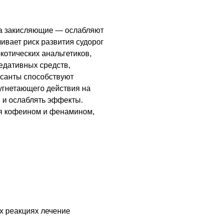
 а закисляющие — ослабляют
ивает риск развития судорог
котических анальгетиков,
едативных средств,
ссанты способствуют
угнетающего действия на
м и ослаблять эффекты.
я кофеином и фенамином,
х реакциях лечение