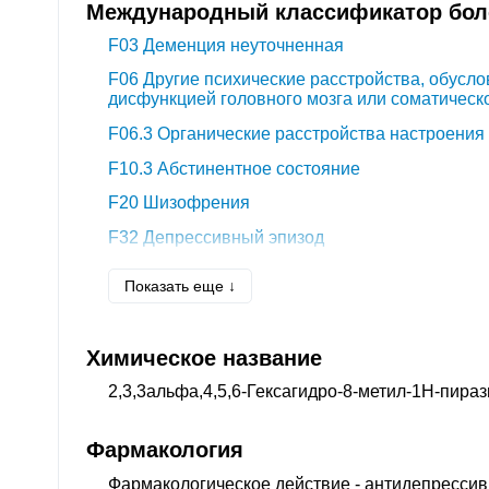
Международный классификатор боле
F03
Деменция неуточненная
F06
Другие психические расстройства, обусл
дисфункцией головного мозга или соматическ
F06.3
Органические расстройства настроения
F10.3
Абстинентное состояние
F20
Шизофрения
F32
Депрессивный эпизод
F34.0
Циклотимия
Показать еще ↓
F34.1
Дистимия
F43.0
Острая реакция на стресс
Химическое название
F43.1
Посттравматическое стрессовое расстр
2,3,3альфа,4,5,6-Гексагидро-8-метил-1H-пирази
F43.2
Расстройство приспособительных реакц
F44
Диссоциативные [конверсионные] расстр
Фармакология
F45
Соматоформные расстройства
Фармакологическое действие
- антидепресси