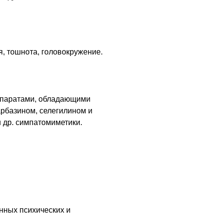
ия, тошнота, головокружение.
епаратами, обладающими
рбазином, селегилином и
и
др.
симпатомиметики.
нных психических и