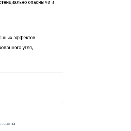
отенциально опасными и
очных эффектов.
ованного угля,
ессанты