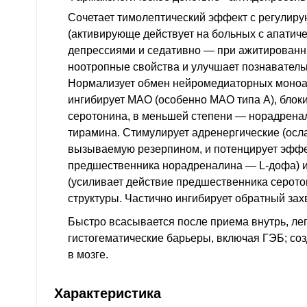
F48.0
Неврастения
Сочетает тимолептический эффект с регули
(активирующе действует на больных с апатич
F50.0
Нервная анорексия
депрессиями и седативно — при ажитированн
F79
Умственная отсталость неуточненная
ноотропные свойства и улучшает познаватель
G30
Болезнь Альцгеймера
Нормализует обмен нейромедиаторных моно
ингибирует
МАО
(особенно
МАО
типа А), бло
серотонина, в меньшей степени — норадрена
тирамина. Стимулирует адренергические (осл
вызываемую резерпином, и потенцирует эфф
предшественника норадреналина — L-дофа) и
(усиливает действие предшественника серот
структуры. Частично ингибирует обратный зах
Быстро всасывается после приема внутрь, лег
гистогематические барьеры, включая ГЭБ; со
в мозге.
Характеристика