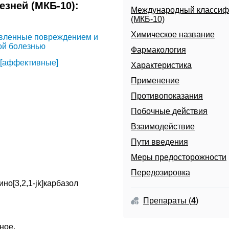
зней (МКБ-10):
Международный классиф
(МКБ-10)
Химическое название
овленные повреждением и
ой болезнью
Фармакология
 [аффективные]
Характеристика
Применение
Противопоказания
Побочные действия
Взаимодействие
Пути введения
Меры предосторожности
Передозировка
ойство
но[3,2,1-jk]карбазол
ий
Препараты
(
4
)
ойства
вное
.