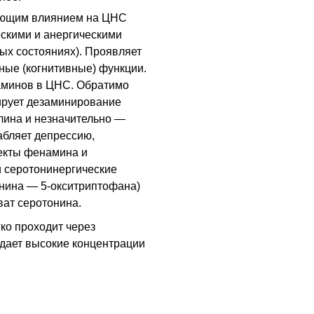
рующим влиянием на
ЦНС
ескими и анергическими
ых состояниях). Проявляет
ные (когнитивные) функции.
аминов в
ЦНС
. Обратимо
кирует дезаминирование
лина и незначительно —
абляет депрессию,
екты фенамина и
 серотонинергические
онина — 5-окситриптофана)
ват серотонина.
ко проходит через
здает высокие концентрации