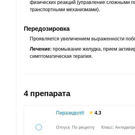
физических реакций (управление сложными п
транспортными механизмами).
Передозировка
Проявляется увеличением выраженности поб
Лечение:
промывание желудка, прием активир
симптоматическая терапия.
4 препарата
Пиразидол®
4.3
Отпуск: По рецепту
Класс:
Антидепр