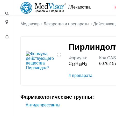
/ Лекарства
Медвизор
Лекарства и препараты
Действующ
Пирлиндол
Формула:
Код CAS
C
H
N
60762-5
15
18
2
4 препарата
Фармакологические группы:
Антидепрессанты