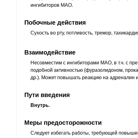
ингибиторов
МАО
.
Побочные действия
Сухость во рту, потливость, тремор, тахикард
Взаимодействие
Несовместим с ингибиторами
МАО
,
в т.ч.
с пр
подобной активностью (фуразолидоном, прока
др.). Может повышать реакцию на адреналин 
Пути введения
Внутрь.
Меры предосторожности
Следует избегать работы, требующей повыше