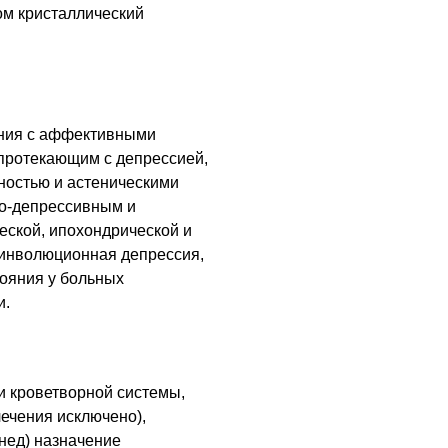
ом кристаллический
ния с аффективными
протекающим с депрессией,
ностью и астеническими
о-депрессивным и
еской, ипохондрической и
 инволюционная депрессия,
ояния у больных
и.
и кроветворной системы,
ечения исключено),
нед) назначение