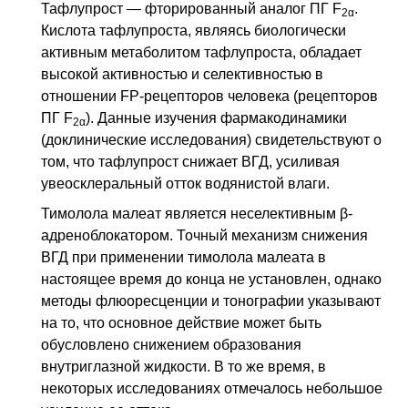
Тафлупрост — фторированный аналог
ПГ
F
.
2α
Кислота тафлупроста, являясь биологически
активным метаболитом тафлупроста, обладает
высокой активностью и селективностью в
отношении FP-рецепторов человека (рецепторов
ПГ
F
). Данные изучения фармакодинамики
2α
(доклинические исследования) свидетельствуют о
том, что тафлупрост снижает
ВГД
, усиливая
увеосклеральный отток водянистой влаги.
Тимолола малеат является неселективным β-
адреноблокатором. Точный механизм снижения
ВГД
при применении тимолола малеата в
настоящее время до конца не установлен, однако
методы флюоресценции и тонографии указывают
на то, что основное действие может быть
обусловлено снижением образования
внутриглазной жидкости. В то же время, в
некоторых исследованиях отмечалось небольшое