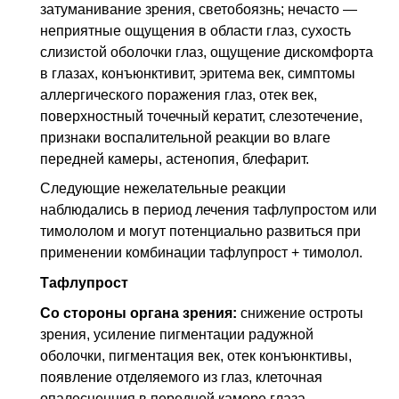
затуманивание зрения, светобоязнь; нечасто —
неприятные ощущения в области глаз, сухость
слизистой оболочки глаз, ощущение дискомфорта
в глазах, конъюнктивит, эритема век, симптомы
аллергического поражения глаз, отек век,
поверхностный точечный кератит, слезотечение,
признаки воспалительной реакции во влаге
передней камеры, астенопия, блефарит.
Следующие нежелательные реакции
наблюдались в период лечения тафлупростом или
тимололом и могут потенциально развиться при
применении комбинации тафлупрост + тимолол.
Тафлупрост
Со стороны органа зрения:
снижение остроты
зрения, усиление пигментации радужной
оболочки, пигментация век, отек конъюнктивы,
появление отделяемого из глаз, клеточная
опалесценция в передней камере глаза,