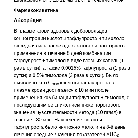
Фармакокинетика
Абсорбция
В плазме крови здоровых добровольцев
концентрации кислоты тафлупроста и тимолола
определялись после однократного и повторного
применения в течение 8 дней комбинации
тафлупрост + тимолол в виде глазных капель (1
раз в сутки), а также 0,0015% тафлупроста (1 раз в
сутки) и 0,5% тимолола (2 раза в сутки). Было
выявлено, что
C
кислоты тафлупроста в
max
плазме крови достигается к 10 мин после
применения комбинации тафлупрост + тимолол, с
последующим ее снижением ниже порогового
значения чувствительности метода (10 пг/мл) в
течение »30 мин. Накопление кислоты
тафлупроста было ничтожно мало, и на 8-й день
лечения средние значения показателей AUC
0–