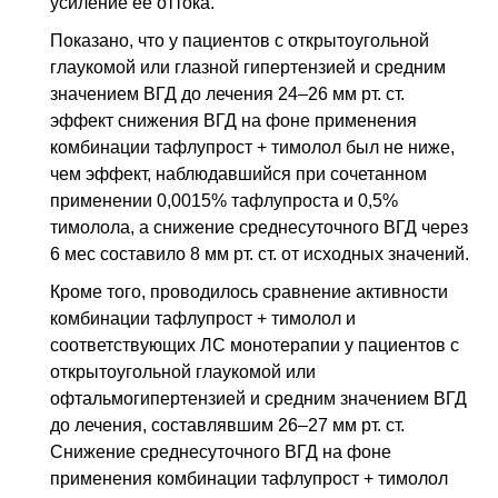
усиление ее оттока.
Показано, что у пациентов с открытоугольной
глаукомой или глазной гипертензией и средним
значением
ВГД
до лечения 24–26
мм рт. ст.
эффект снижения
ВГД
на фоне применения
комбинации тафлупрост + тимолол был не ниже,
чем эффект, наблюдавшийся при сочетанном
применении 0,0015% тафлупроста и 0,5%
тимолола, а снижение среднесуточного
ВГД
через
6 мес составило 8
мм рт. ст.
от исходных значений.
Кроме того, проводилось сравнение активности
комбинации тафлупрост + тимолол и
соответствующих
ЛС
монотерапии у пациентов с
открытоугольной глаукомой или
офтальмогипертензией и средним значением
ВГД
до лечения, составлявшим 26–27
мм рт. ст.
Снижение среднесуточного
ВГД
на фоне
применения комбинации тафлупрост + тимолол