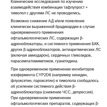
Клинические исследования по изучению
взаимодействия комбинации тафлупрост +
тимолол с другими
ЛС
не проводились.
Возможно снижение
АД
и/или появление
клинически выраженной брадикардии в случае
одновременного применения
офтальмологических
ЛС
, содержащих β-
адреноблокаторы, и системного применения
БКК
,
других β-адреноблокаторов, антиаритмических
ЛС
(включая амиодарон), сердечных гликозидов,
парасимпатомиметиков, гуанетидина.
При одновременном применении ингибиторов
изофермента
CYP2D6
(например хинидин,
флуоксетин, пароксетин) и тимолола сообщалось
об усилении системного действия β-
адреноблокатора (снижение
ЧСС
, депрессия).
При одновременном применении
офтальмологических препаратов, содержащих β-