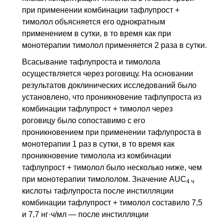
при применении комбинации тафлупрост +
тимолол объясняется его однократным
применением в сутки, в то время как при
монотерапии тимолол применяется 2 раза в сутки.
Всасывание тафлупроста и тимолола
осуществляется через роговицу. На основании
результатов доклинических исследований было
установлено, что проникновение тафлупроста из
комбинации тафлупрост + тимолол через
роговицу было сопоставимо с его
проникновением при применении тафлупроста в
монотерапии 1 раз в сутки, в то время как
проникновение тимолола из комбинации
тафлупрост + тимолол было несколько ниже, чем
при монотерапии тимололом. Значение AUC
4 ч
кислоты тафлупроста после инстилляции
комбинации тафлупрост + тимолол составило 7,5
и 7,7 нг·ч/мл — после инстилляции