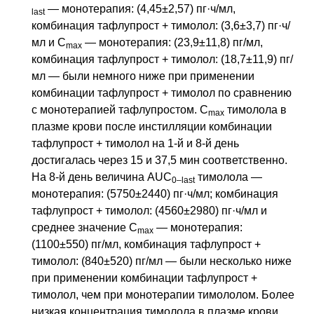
— монотерапия: (4,45±2,57) пг·ч/мл,
last
комбинация тафлупрост + тимолол: (3,6±3,7) пг·ч/
мл и
С
— монотерапия: (23,9±11,8) пг/мл,
max
комбинация тафлупрост + тимолол: (18,7±11,9) пг/
мл — были немного ниже при применении
комбинации тафлупрост + тимолол по сравнению
с монотерапией тафлупростом.
C
тимолола в
max
плазме крови после инстилляции комбинации
тафлупрост + тимолол на 1-й и 8-й день
достигалась через 15 и 37,5 мин соответственно.
На 8-й день величина AUC
тимолола —
0–last
монотерапия: (5750±2440) пг·ч/мл; комбинация
тафлупрост + тимолол: (4560±2980) пг·ч/мл и
среднее значение
С
— монотерапия:
max
(1100±550) пг/мл, комбинация тафлупрост +
тимолол: (840±520) пг/мл — были несколько ниже
при применении комбинации тафлупрост +
тимолол, чем при монотерапии тимололом. Более
низкая концентрация тимолола в плазме крови