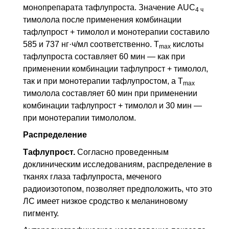
монопрепарата тафлупроста. Значение AUC
4 ч
тимолола после применения комбинации
тафлупрост + тимолол и монотерапии составило
585 и 737 нг·ч/мл соответственно.
Т
кислоты
max
тафлупроста составляет 60 мин — как при
применении комбинации тафлупрост + тимолол,
так и при монотерапии тафлупростом, а
Т
max
тимолола составляет 60 мин при применении
комбинации тафлупрост + тимолол и 30 мин —
при монотерапии тимололом.
Распределение
Тафлупрост.
Согласно проведенным
доклиническим исследованиям, распределение в
тканях глаза тафлупроста, меченого
радиоизотопом, позволяет предположить, что это
ЛС
имеет низкое сродство к меланиновому
пигменту.