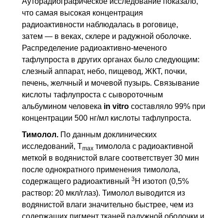
Ауторадиографическое исследование показало,
что самая высокая концентрация
радиоактивности наблюдалась в роговице,
затем — в веках, склере и радужной оболочке.
Распределение радиоактивно-меченого
тафлупроста в других органах было следующим:
слезный аппарат, небо, пищевод,
ЖКТ
, почки,
печень, желчный и мочевой пузырь. Связывание
кислоты тафлупроста с сывороточным
альбумином человека
in vitro
составляло 99% при
концентрации 500 нг/мл кислоты тафлупроста.
Тимолол.
По данным доклинических
исследований,
T
тимолола с радиоактивной
max
меткой в водянистой влаге соответствует 30 мин
после однократного применения тимолола,
3
содержащего радиоактивный
Н изотоп (0,5%
раствор: 20 мкл/глаз). Тимолол выводится из
водянистой влаги значительно быстрее, чем из
содержащих пигмент тканей радужной оболочки и