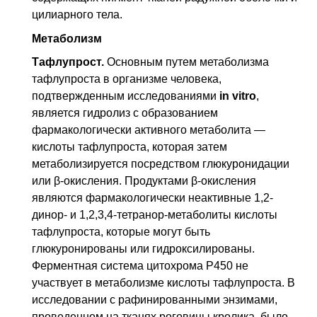
цилиарного тела.
Метаболизм
Тафлупрост.
Основным путем метаболизма
тафлупроста в организме человека,
подтвержденным исследованиями
in vitro
,
является гидролиз с образованием
фармакологически активного метаболита —
кислоты тафлупроста, которая затем
метаболизируется посредством глюкуронидации
или β-окисления. Продуктами β-окисления
являются фармакологически неактивные 1,2-
динор- и 1,2,3,4-тетранор-метаболиты кислоты
тафлупроста, которые могут быть
глюкуронированы или гидроксилированы.
Ферментная система цитохрома Р450 не
участвует в метаболизме кислоты тафлупроста. В
исследовании с рафинированными энзимами,
проведенном на тканях роговицы кролика, было