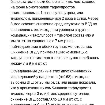
было статистически более значимо, чем таковое
на фоне монотерапии тафлупростом,
применявшимся 1 раз в сутки, утром, или
тимололом, применявшимся 2 раза в сутки. Через
3 мес лечения снижение среднесуточного
ВГД
по
сравнению с его исходным уровнем в группе
комбинации тафлупрост + тимолол составило 9
мм рт. ст.
по сравнению с 7
мм рт. ст.
,
наблюдаемыми в обеих группах монотерапии.
Снижение
ВГД
у применявших комбинацию
тафлупрост + тимолол в течение суток колебалось
между 7 и 9
мм рт. ст.
Объединенные данные этих двух клинических
исследований у пациентов (n=168) с исходно
высоким
ВГД
от 26
мм рт. ст.
или выше показали,
что у применявших комбинацию тафлупрост +
тимолол через 3 или 6 мес среднее суточное
снижение
ВГД
составляло 10
мм рт. ст.
, с
диапазоном от 9 до 12
мм рт. ст.
в течение суток.