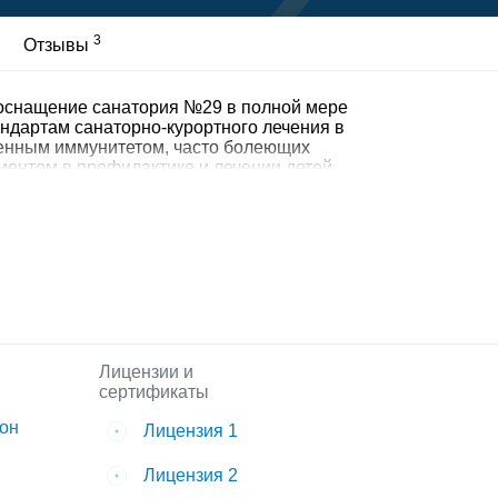
3
Отзывы
 оснащение санатория №29 в полной мере
ндартам санаторно-курортного лечения в
ленным иммунитетом, часто болеющих
ентом в профилактике и лечении детей
етическое питание, подобранное
 Маленькому пациенту будет подобран
илитации с учетом имеющейся у ребенка
упления и выявленной специалистами, а
 возможности сочетанного использования
- Ложкина Ольга Николаевна
Лицензии и
сертификаты
он
Лицензия 1
Лицензия 2