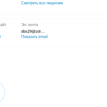
Смотреть все лицензии
айт
Эл. почта
dbs29@zdr…
т
Показать email