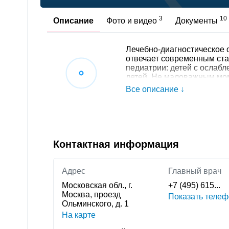
3
10
Описание
Фото и видео
Документы
Лечебно-диагностическое
отвечает современным ста
педиатрии: детей с ослаб
детей. Не маловажным мом
является правильное и ди
Все описание ↓
специалистом-диетологом.
индивидуальный курс реаб
патологии на момент пост
также возраста ребенка и
процедур . Главный врач 
Контактная информация
Адрес
Главный врач
Московская обл., г.
+7 (495) 615...
Москва, проезд
Показать телеф
Ольминского, д. 1
На карте