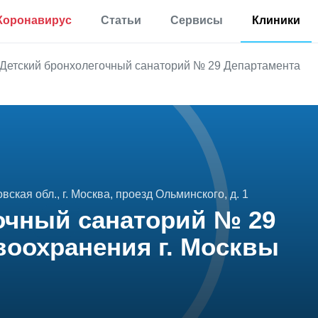
Коронавирус
Статьи
Сервисы
Клиники
Полезная
Прививки
Калькулятор процента
Детский бронхолегочный санаторий № 29 Департамента
информация
жира в теле
Аллергии
Мониторинг
Калькулятор для
Диабет
определения
Мониторинг по России
процента жира по
Мигрень
методу ВМС США
Еще 35 разделов
Калькулятор
основного обмена
веществ
Статьи
вская обл., г. Москва, проезд Ольминского, д. 1
Калькулятор
очный санаторий № 29
корректировки дозы
Первая помощь
инсулина
Результаты анализов
воохранения г. Москвы
Еще 17 сервисов
Новости
Расшифровка
анализов онлайн