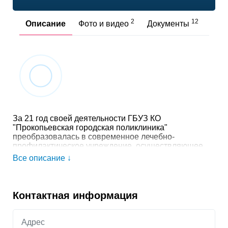
2
12
Описание
Фото и видео
Документы
Отз
За 21 год своей деятельности ГБУЗ КО
"Прокопьевская городская поликлиника"
преобразовалась в современное лечебно-
профилактическое учреждение, осуществляющее
высококвалифицированную, специализированную и
Все описание ↓
амбулаторно-поликлиническую помощь населению.
Плановая мощность городской поликлиники - 1197
посещений в смену, фактическая - 1422. В районе
обслуживания проживает - 82850 человек, которым
Контактная информация
оказывается амбулаторно-поликлиническая помощь
на 43 территориальных врачебных участка и двух
ОВП, женской консультации, амбулаторно-
Адрес