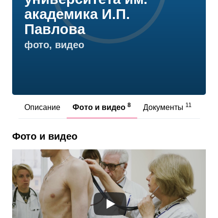
академика И.П.
Павлова
фото, видео
8
11
Описание
Фото и видео
Документы
От
Фото и видео