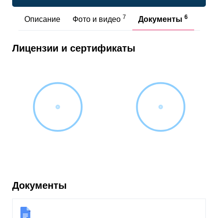
7
6
Описание
Фото и видео
Документы
Отз
Лицензии и сертификаты
Документы