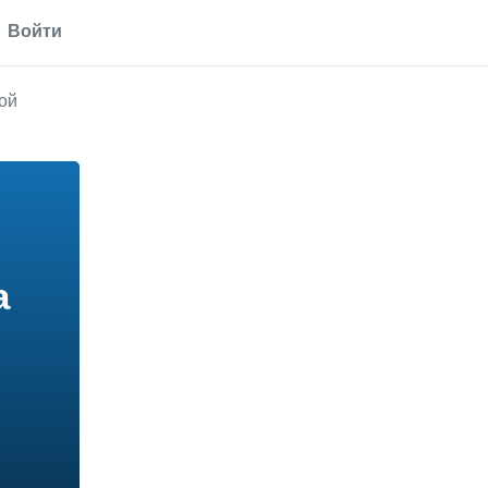
Войти
ой
а