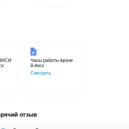
ПИСИ
Часы работы враче
cx
й.docx
Смотреть
орячий отзыв