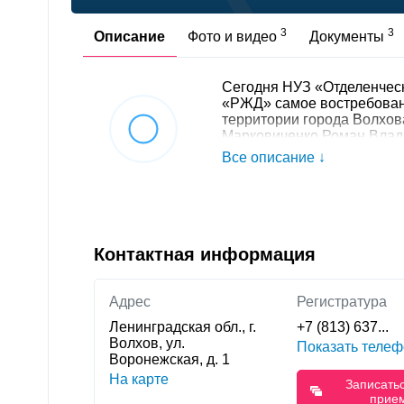
3
3
Описание
Фото и видео
Документы
Сегодня НУЗ «Отделенческ
«РЖД» самое востребован
территории города Волхова
Марковиченко Роман Вла
Все описание ↓
Контактная информация
Адрес
Регистратура
Ленинградская обл., г.
+7 (813) 637...
Волхов, ул.
Показать телеф
Воронежская, д. 1
На карте
Записать
прие