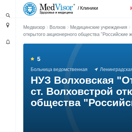
/ Клиники
Медвизор
Волхов
Медицинские учреждения
открытого акционерного общества "Российские 
5
Больница ведомственная
Ленинградская 
НУЗ Волховская "О
ст. Волховстрой от
общества "Российс