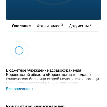
3
7
Описание
Фото и видео
Документы
Отз
Бюджетное учреждение здравоохранения
Воронежской области «Воронежская городская
клиническая больница скорой медицинской помощи
№ 1» - это многопрофильный стационар,
круглосуточно, без перерывов и выходных,
Все описание ↓
оказывающий экстренную и неотложную
специализированную, а также высокотехнологичную
медицинскую помощь жителям г. Воронежа и
ближайших районов области. Ежегодно более 30
Контактная информация