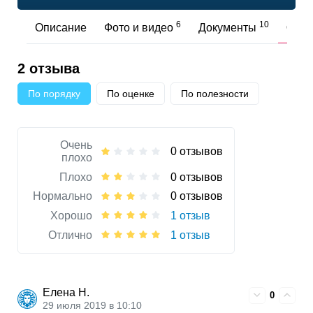
6
10
Описание
Фото и видео
Документы
Отз
2 отзыва
По порядку
По оценке
По полезности
Очень
0 отзывов
плохо
Плохо
0 отзывов
Нормально
0 отзывов
Хорошо
1 отзыв
Отлично
1 отзыв
Елена Н.
0
29 июля 2019 в 10:10