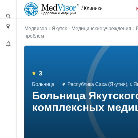
/ Клиники
Медвизор
Якутск
Медицинские учреждения
проблем
3
Больница
Республика Саха (Якутия), г. Як
Больница Якутског
комплексных меди