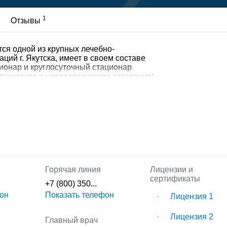
1
Отзывы
я одной из крупных лечебно-
ций г. Якутска, имеет в своем составе
ционар и круглосуточный стационар
огическое и неврологическое отделения).
твляет свою деятельность по оказанию
рахованным лицам в рамках
мы обязательного медицинского
объемов, установленных решением
ерриториальной программы ОМС. За годы
коплен богатый опыт организационных
живания, внедрены современные методы
рофилактики хронических неинфекционных
 помощь в больнице оказывается в
ными стандартами и порядками оказания
Горячая линия
Лицензии и
ный врач - Егорова Айталина Григорьевна
сертификаты
+7 (800) 350...
он
Показать телефон
Лицензия 1
Лицензия 2
Главный врач