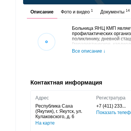
1
14
Описание
Фото и видео
Документы
Больница ЯНЦ КМП являетс
профилактических организа
поликлинику, дневной ста
(терапевтическое, кардиол
Больница ЯНЦ КМП осущес
Все описание ↓
медицинской помощи заст
территориальной програм
страхования в пределах 
Комиссии по разработке т
деятельности больницы на
форм медицинского обслу
Контактная информация
диагностики, лечения и п
заболеваний. Медицинская
соответствии с утвержден
Адрес
Регистратура
медицинской помощи. Глав
Республика Саха
+7 (411) 233...
(Якутия), г. Якутск, ул.
Показать телеф
Кулаковского, д. 6
На карте