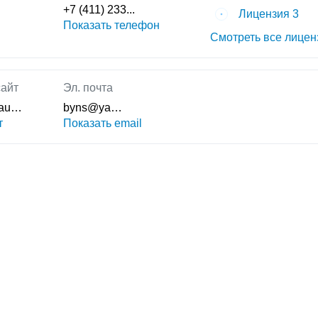
+7 (411) 233...
Лицензия 3
Показать телефон
Смотреть все лицен
айт
Эл. почта
nau…
byns@ya…
т
Показать email