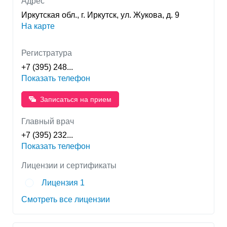
Адрес
достаточно большой опыт работы, используют в
Иркутская обл., г. Иркутск, ул. Жукова, д. 9
своей практике лучшие врачебные традиции и
современные достижения медицинской науки. Все
На карте
кабинеты и службы поликлиники ОГАУЗ
«МЕДСАНЧАТЬ ИАПО» территориально
расположены в Иркутске II, для пациентов
Регистратура
желающих получить несколько видов медицинской
+7 (395) 248...
помощи. Сегодня ОГАУЗ «МЕДСАНЧАСТЬ ИАПО»
Показать телефон
предлагает широкий спектр медицинских услуг:
консультативные приемы, профилактические
осмотры, медицинские комиссии, разные виды
Записаться на прием
диагностики, лечебные процедуры, амбулаторные
хирургические вмешательства.
Главный врач
Главный врач - Выговский Евгений Леонидович.
+7 (395) 232...
Показать телефон
Лицензии и сертификаты
Лицензия 1
Смотреть все лицензии