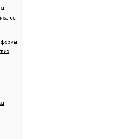
пы
икатор
й формы
твие
зы