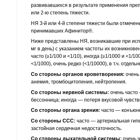
развивавшихся в результате применения преп
или 2-ю степень тяжести.
НЯ 3-й или 4-й степени тяжести были отмечен
принимавших Афинитор®.
Ниже представлены НЯ, возникавшие при ис
мг в день) с указанием частоты их возникновен
часто (≥1/100 и <1/10), иногда (≥1/1000 и <1/10
<1/1000), очень редко (<1/10000),
в т.ч.
отдельн
Со стороны органов кроветворения:
очень
анемия, тромбоцитопения, нейтропения.
Со стороны нервной системы:
очень часто 
бессонница; иногда — потеря вкусовой чувств
Со стороны органа зрения:
часто — конъюнкт
Со стороны
ССС
:
часто — артериальная гип
застойная сердечная недостаточность.
Со стороны дыхательной системы:
очень ч