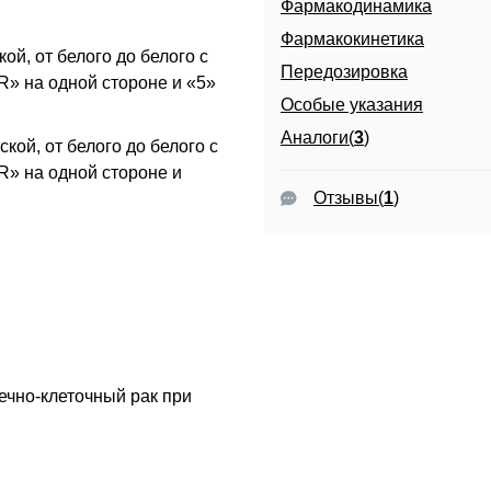
Фармакодинамика
Фармакокинетика
ой, от белого до белого с
Передозировка
R» на одной стороне и «5»
Особые указания
Аналоги(
3
)
кой, от белого до белого с
R» на одной стороне и
Отзывы
(
1
)
ечно-клеточный рак при