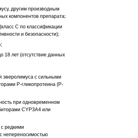
мусу, другим производным
ных компонентов препарата;
класс С по классификации
тивности и безопасности);
;
о 18 лет (отсутствие данных
я эверолимуса с сильными
орами P-гликопротеина (Р-
жность при одновременном
биторами CYP3A4 или
 с редкими
с непереносимостью