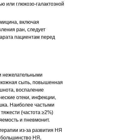
ью или глюкозо-галактозной
мицина, включая
вления ран, следует
парата пациентам перед
и нежелательными
, кожная сыпь, повышенная
ошнота, воспаление
ческие отеки, инфекции,
ышка. Наиболее частыми
тяжести (частота ≥2%)
яемость и пневмонит.
терапии из-за развития НЯ
 большинство НЯ,