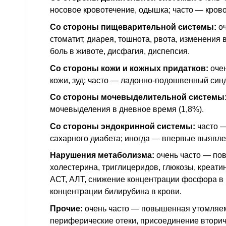
носовое кровотечение, одышка; часто — кров
Со стороны пищеварительной системы:
оч
стоматит, диарея, тошнота, рвота, изменения в
боль в животе, дисфагия, диспепсия.
Со стороны кожи и кожных придатков:
очен
кожи, зуд; часто — ладонно-подошвенный син
Со стороны мочевыделительной системы
мочевыделения в дневное время (1,8%).
Со стороны эндокринной системы:
часто 
сахарного диабета; иногда — впервые выявле
Нарушения метаболизма:
очень часто — по
холестерина, триглицеридов, глюкозы, креат
АСТ
,
АЛТ
, снижение концентрации фосфора в
концентрации билирубина в крови.
Прочие:
очень часто — повышенная утомляем
периферические отеки, присоединение втори