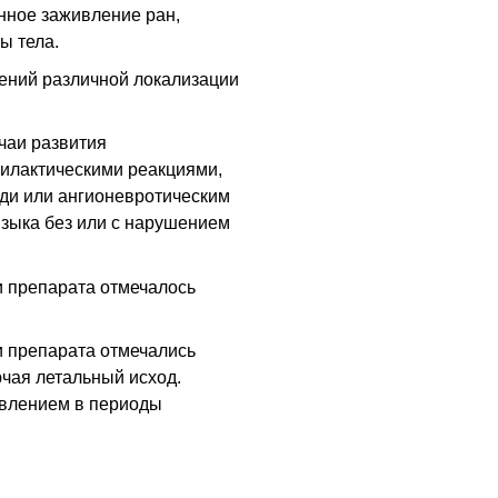
нное заживление ран,
ы тела.
ений различной локализации
чаи развития
илактическими реакциями,
уди или ангионевротическим
языка без или с нарушением
и препарата отмечалось
и препарата отмечались
ючая летальный исход.
влением в периоды