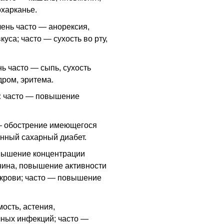
охарканье.
ень часто — анорексия,
куса; часто — сухость во рту,
ь часто — сыпь, сухость
дром, эритема.
:
часто — повышение
— обострение имеющегося
нный сахарный диабет.
вышение концентрации
инина, повышение активности
 крови; часто — повышение
ость, астения,
чных инфекций; часто —