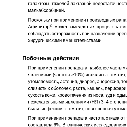
галактозы, тяжелой лактазной недостаточност
мальабсорбцией.
Поскольку при применении производных рапа
®
Афинитор
, может замедляться процесс зажи
соблюдать осторожность при назначении пре
хирургическими вмешательствами
Побочные действия
При применении препарата наиболее частым
явлениями (частота ≥10%) являлись стоматит
утомляемость, астения, диарея, анорексия, т
слизистых оболочек, рвота, кашель, перифери
сухость кожи, кровотечения из носа, зуд и од
нежелательными явлениями (НЯ) 3–4 степени 
были: инфекции, стоматит, повышенная утомл
При применении препарата частота отказа от 
составляла 6%. В клинических исследованиях