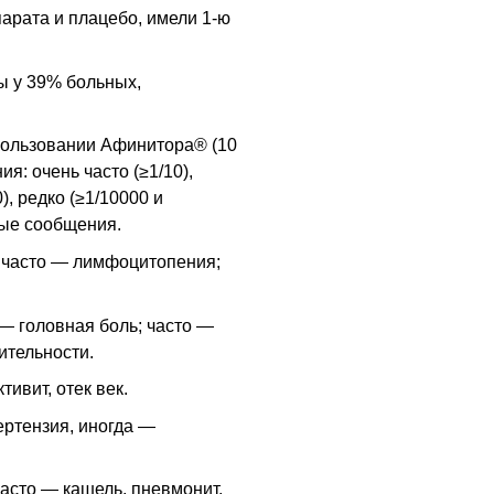
арата и плацебо, имели 1-ю
ы у 39% больных,
пользовании Афинитора® (10
ия: очень часто (≥1/10),
0), редко (≥1/10000 и
ые сообщения.
 часто — лимфоцитопения;
— головная боль; часто —
ительности.
ивит, отек век.
ертензия, иногда —
асто — кашель, пневмонит,