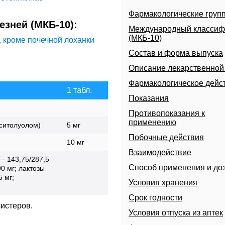
Фармакологические груп
зней (МКБ-10):
Международный классиф
(МКБ-10)
 кроме почечной лоханки
Состав и форма выпуска
Описание лекарственно
Фармакологическое дейс
1 табл.
Показания
Противопоказания к
применению
ситолуолом)
5 мг
Побочные действия
10 мг
Взаимодействие
— 143,75/287,5
Способ применения и до
0 мг; лактозы
5 мг;
Условия хранения
Срок годности
листеров.
Условия отпуска из аптек