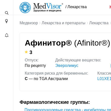
/ Лекарства
Медвизор
Лекарства и препараты
Лекарства
Афинитор®
(Afinitor®)
3
Отпуск:
Действующее вещество:
По рецепту
Эверолимус
Категория риска для беременных:
Класси
C
— по TGA Австралии
L01XE
Фармакологические группы:
Противоопухолевые средства - ингибиторы п