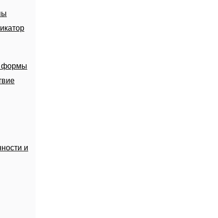
пы
икатор
й формы
твие
ности и