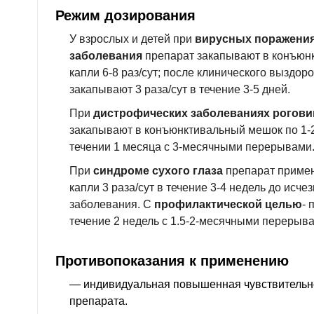
Режим дозирования
У
взрослых и детей
при
вирусных поражениях
заболевания
препарат закапывают в конъюнк
капли 6-8 раз/сут; после клинического выздо
закапывают 3 раза/сут в течение 3-5 дней.
При
дистрофических заболеваниях рогови
закапывают в конъюнктивальный мешок по 1-2 
течении 1 месяца с 3-месячными перерывами
При
синдроме сухого глаза
препарат примен
капли 3 раза/сут в течение 3-4 недель до исч
заболевания. С
профилактической целью
- 
течение 2 недель с 1.5-2-месячными перерыв
Противопоказания к применению
— индивидуальная повышенная чувствительн
препарата.