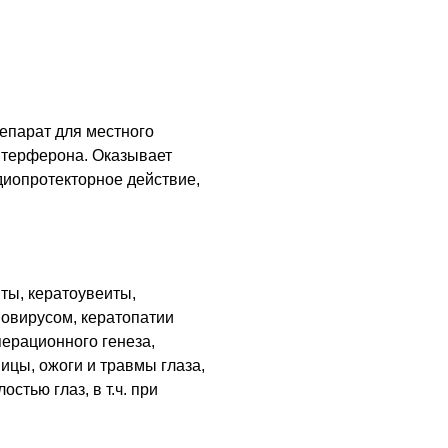
парат для местного
нтерферона. Оказывает
иопротекторное действие,
ты, кератоувеиты,
новирусом, кератопатии
перационного генеза,
ицы, ожоги и травмы глаза,
лостью глаз,
в т.ч.
при