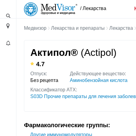
/ Лекарства
Медвизор
Лекарства и препараты
Лекарства
Актипол®
(Actipol)
4.7
Отпуск:
Действующее вещество:
Без рецепта
Аминобензойная кислота
Классификатор АТХ:
S03D Прочие препараты для лечения заболева
Фармакологические группы:
Другие иммуномодуляторы