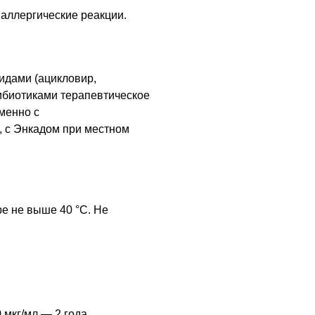
аллергические реакции.
идами (ацикловир,
тибиотиками терапевтическое
менно с
 с Энкадом при местном
е не выше 40 °C. Не
 мкг/мл — 2 года.