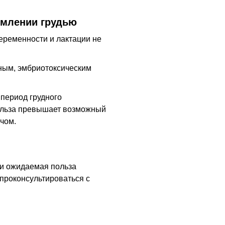
рмлении грудью
еременности и лактации не
ным, эмбриотоксическим
период грудного
ольза превышает возможный
чом.
ли ожидаемая польза
проконсультироваться с