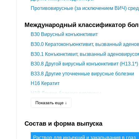
Противовирусные (за исключением ВИЧ) сред
Международный классификатор боле
B30
Вирусный конъюнктивит
B30.0
Кератоконъюнктивит, вызванный аденов
B30.1
Конъюнктивит, вызванный аденовирусом
B30.8
Другой вирусный конъюнктивит (H13.1*)
B33.8
Другие уточненные вирусные болезни
H16
Кератит
H18
Другие болезни роговицы
Показать еще ↓
H18.4
Дегенерация роговицы
H18.9
Болезнь роговицы неуточненная
Состав и форма выпуска
H35.3
Дегенерация макулы и заднего полюса
H53.1
Субъективные зрительные расстройств
Раствор для инъекций и закапывания в глаз