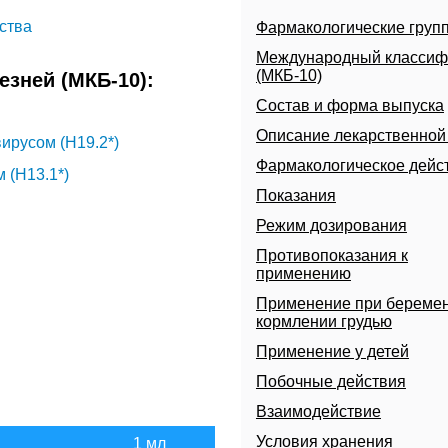
ства
Фармакологические груп
Международный классиф
(МКБ-10)
зней (МКБ-10):
Состав и форма выпуска
Описание лекарственно
ирусом (H19.2*)
Фармакологическое дейс
 (H13.1*)
Показания
Режим дозирования
Противопоказания к
применению
Применение при беремен
кормлении грудью
Применение у детей
Побочные действия
Взаимодействие
а
Условия хранения
1 мл