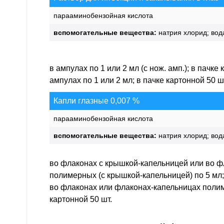
S05.9
Травма неуточненной части глаза и орб
парааминобензойная кислота
вспомогательные вещества:
натрия хлорид; вод
в ампулах по 1 или 2 мл (с нож. амп.); в пачке 
ампулах по 1 или 2 мл; в пачке картонной 50 ш
Капли глазные 0,007 %
парааминобензойная кислота
вспомогательные вещества:
натрия хлорид; вод
во флаконах с крышкой-капельницей или во ф
полимерных (с крышкой-капельницей) по 5 мл; 
во флаконах или флаконах-капельницах полим
картонной 50 шт.