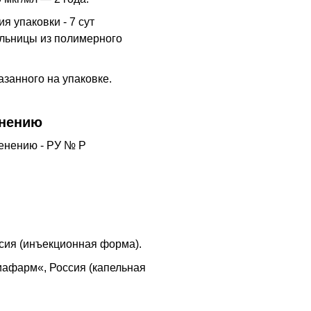
я упаковки - 7 сут
ельницы из полимерного
азанного на упаковке.
енению
енению - РУ № Р
ия (инъекционная форма).
иафарм«, Россия (капельная