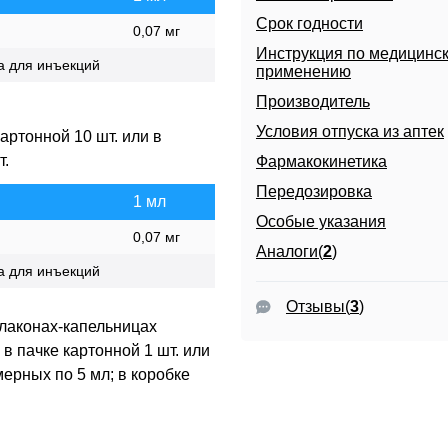
иты
Срок годности
0,07 мг
Инструкция по медицинс
а для инъекций
применению
Производитель
Условия отпуска из аптек
картонной 10 шт. или в
т.
Фармакокинетика
Передозировка
1 мл
Особые указания
0,07 мг
Аналоги(
2
)
а для инъекций
Отзывы
(
3
)
лаконах-капельницах
в пачке картонной 1 шт. или
ерных по 5 мл; в коробке