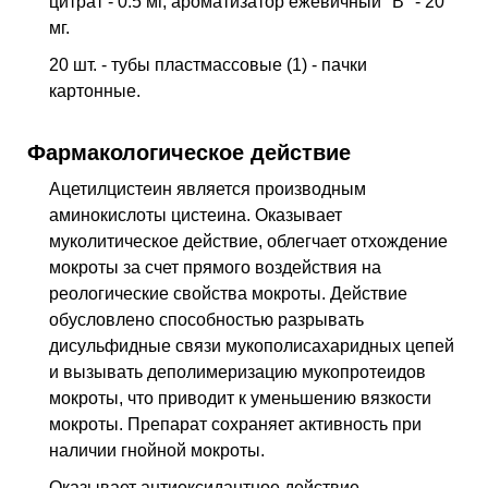
цитрат - 0.5 мг, ароматизатор ежевичный "B" - 20
мг.
20 шт. - тубы пластмассовые (1) - пачки
картонные.
Фармакологическое действие
Ацетилцистеин является производным
аминокислоты цистеина. Оказывает
муколитическое действие, облегчает отхождение
мокроты за счет прямого воздействия на
реологические свойства мокроты. Действие
обусловлено способностью разрывать
дисульфидные связи мукополисахаридных цепей
и вызывать деполимеризацию мукопротеидов
мокроты, что приводит к уменьшению вязкости
мокроты. Препарат сохраняет активность при
наличии гнойной мокроты.
Оказывает антиоксидантное действие,