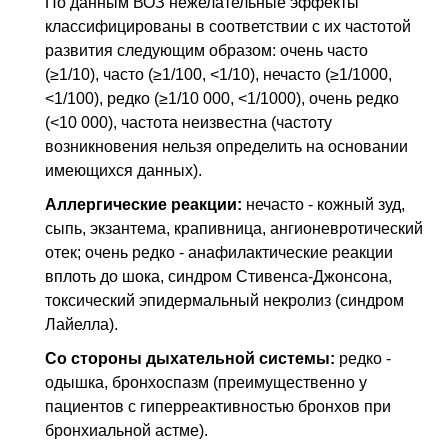
По данным ВОЗ нежелательные эффекты
классифицированы в соответствии с их частотой
развития следующим образом: очень часто
(≥1/10), часто (≥1/100, <1/10), нечасто (≥1/1000,
<1/100), редко (≥1/10 000, <1/1000), очень редко
(<10 000), частота неизвестна (частоту
возникновения нельзя определить на основании
имеющихся данных).
Аллергические реакции:
нечасто - кожный зуд,
сыпь, экзантема, крапивница, ангионевротический
отек; очень редко - анафилактические реакции
вплоть до шока, синдром Стивенса-Джонсона,
токсический эпидермальный некролиз (синдром
Лайелла).
Со стороны дыхательной системы:
редко -
одышка, бронхоспазм (преимущественно у
пациентов с гиперреактивностью бронхов при
бронхиальной астме).