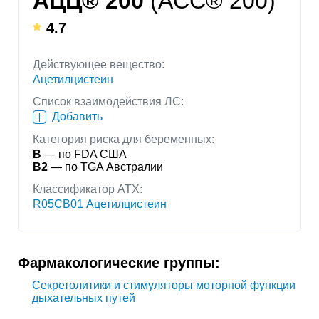
АЦЦ® 200
(ACC® 200)
4.7
Действующее вещество:
Ацетилцистеин
Список взаимодействия ЛС:
Добавить
Категория риска для беременных:
B
— по FDA США
B2
— по TGA Австралии
Классификатор АТХ:
R05CB01 Ацетилцистеин
Фармакологические группы:
Секретолитики и стимуляторы моторной функции
дыхательных путей