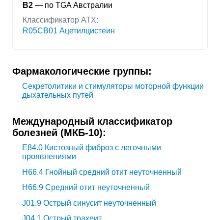
B2
— по TGA Австралии
Классификатор АТХ:
R05CB01 Ацетилцистеин
Фармакологические группы:
Секретолитики и стимуляторы моторной функции
дыхательных путей
Международный классификатор
болезней (МКБ-10):
E84.0
Кистозный фиброз с легочными
проявлениями
H66.4
Гнойный средний отит неуточненный
H66.9
Средний отит неуточненный
J01.9
Острый синусит неуточненный
J04.1
Острый трахеит