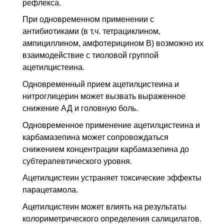
рефлекса.
При одновременном применении с
антибиотиками (в т.ч. тетрациклином,
ампициллином, амфотерицином B) возможно их
взаимодействие с тиоловой группой
ацетилцистеина.
Одновременный прием ацетилцистеина и
нитроглицерин может вызвать выраженное
снижение АД и головную боль.
Одновременное применение ацетилцистеина и
карбамазепина может сопровождаться
снижением концентрации карбамазепина до
субтерапевтического уровня.
Ацетилцистеин устраняет токсические эффекты
парацетамола.
Ацетилцистеин может влиять на результаты
колориметрического определения салицилатов.