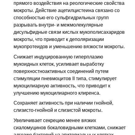
R09.3
Мокрота
прямого воздействия на реологические свойства
мокроты. Действие ацетилцистеина связано со
Z98.8
Другие уточненные послехирургические
состояния
способностью его сульфгидрильных групп
разрывать внутри- и межмолекулярные
Z100*
КЛАСС XXII Хирургическая практика
дисульфидные связи кислых мукополисахаридов
мокроты, что приводит к деполяризации
мукопротеидов и уменьшению вязкости мокроты.
Снижает индуцированную гиперплазию
мукоидных клеток, усиливает выработку
поверхностноактивных соединений путем
стимуляции пневмоцитов II типа, стимулирует
мукоцилиарную активность, что приводит к
улучшению мукоцилиарного клиренса.
Сохраняет активность при наличии гнойной,
слизисто-гнойной и слизистой мокроты.
Увеличивает секрецию менее вязких
сиаломуцинов бокаловидными клетками, снижает
адгезию бактерий на эпителиальных клетках