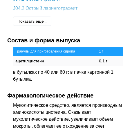
J04.2
Острый ларинготрахеит
J18
Пневмония без уточнения возбудителя
Показать еще ↓
J21.9
Острый бронхиолит неуточненный
J32.0
Хронический верхнечелюстной синусит
Состав и форма выпуска
J32.9
Хронический синусит неуточненный
Гранулы для приготовления сиропа
1 г
J37.1
Хронический ларинготрахеит
ацетилцистеин
0,1 г
J40
Бронхит, не уточненный как острый или
хронический
в бутылках по 40 или 60 г; в пачке картонной 1
J43.9
Эмфизема неуточненная
бутылка.
J45.9
Астма неуточненная
Фармакологическое действие
J47
Бронхоэктатическая болезнь [бронхоэктаз]
J85.1
Абсцесс легкого с пневмонией
Муколитическое средство, является производным
аминокислоты цистеина. Оказывает
J98.1
Легочный коллапс
муколитическое действие, увеличивает объем
J999*
Диагностика заболеваний органов дыхания
мокроты, облегчает ее отхождение за счет