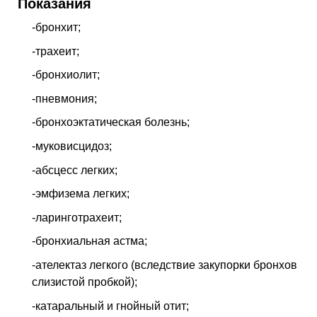
Показания
-бронхит;
-трахеит;
-бронхиолит;
-пневмония;
-бронхоэктатическая болезнь;
-муковисцидоз;
-абсцесс легких;
-эмфизема легких;
-ларинготрахеит;
-бронхиальная астма;
-ателектаз легкого (вследствие закупорки бронхов
слизистой пробкой);
-катаральный и гнойный отит;