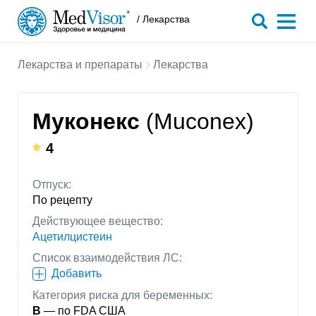
/ Лекарства
Лекарства и препараты
Лекарства
Муконекс
(Muconex)
4
Отпуск:
По рецепту
Действующее вещество:
Ацетилцистеин
Список взаимодействия ЛС:
Добавить
Категория риска для беременных:
B
— по FDA США