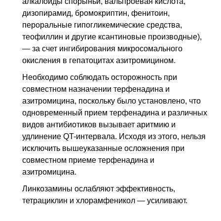
алкалоиды спорыньи, вальпроевая кислота,
дизопирамид, бромокриптин, фенитоин,
пероральные гипогликемические средства,
теофиллин и другие ксантиновые производные),
— за счет ингибирования микросомального
окисления в гепатоцитах азитромицином.
Необходимо соблюдать осторожность при
совместном назначении терфенадина и
азитромицина, поскольку было установлено, что
одновременный прием терфенадина и различных
видов антибиотиков вызывает аритмию и
удлинение QT-интервала. Исходя из этого, нельзя
исключить вышеуказанные осложнения при
совместном приеме терфенадина и
азитромицина.
Линкозамины ослабляют эффективность,
тетрациклин и хлорамфеникол — усиливают.