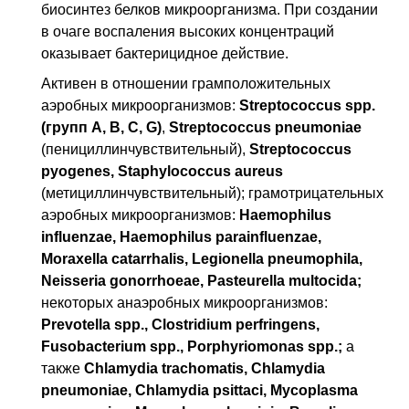
биосинтез белков микроорганизма. При создании
в очаге воспаления высоких концентраций
оказывает бактерицидное действие.
Активен в отношении грамположительных
аэробных микроорганизмов:
Streptococcus spp.
(групп A, B, C, G)
,
Streptococcus pneumoniae
(пенициллинчувствительный),
Streptococcus
pyogenes, Staphylococcus aureus
(метициллинчувствительный); грамотрицательных
аэробных микроорганизмов:
Haemophilus
influenzae, Haemophilus parainfluenzae,
Moraxella catarrhalis, Legionella pneumophila,
Neisseria gonorrhoeae, Pasteurella multocida;
некоторых анаэробных микроорганизмов:
Prevotella spp., Clostridium perfringens,
Fusobacterium spp., Porphyriomonas spp.;
а
также
Chlamydia trachomatis, Chlamydia
pneumoniae, Chlamydia psittaci, Mycoplasma