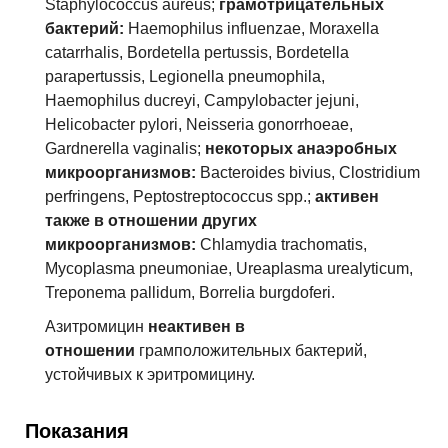
N34
Уретрит и уретральный синдром
Staphylococcus aureus;
грамотрицательных
бактерий:
Haemophilus influenzae, Moraxella
N72
Воспалительные болезни шейки матки
catarrhalis, Bordetella pertussis, Bordetella
parapertussis, Legionella pneumophila,
Haemophilus ducreyi, Campylobacter jejuni,
Helicobacter pylori, Neisseria gonorrhoeae,
Gardnerella vaginalis;
некоторых анаэробных
микроорганизмов:
Bacteroides bivius, Clostridium
perfringens, Peptostreptococcus spp.;
активен
также в отношении других
микроорганизмов:
Chlamydia trachomatis,
Mycoplasma pneumoniae, Ureaplasma urealyticum,
Treponema pallidum, Borrelia burgdoferi.
Азитромицин
неактивен в
отношении
грамположительных бактерий,
устойчивых к эритромицину.
Показания