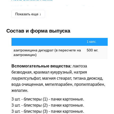
H66
Гнойный и неуточненный средний отит
Показать еще ↓
H66.9
Средний отит неуточненный
J01
Острый синусит
Состав и форма выпуска
J02
Острый фарингит
J03
Острый тонзиллит [ангина]
1 капс.
J03.9
Острый тонзиллит неуточненный (ангина
азитромицина дигидрат (в пересчете на
500 мг.
агранулоцитарная)
азитромицин)
J06
Острые инфекции верхних дыхательных
путей множественной и неуточненной
Вспомогательные вещества:
лактоза
локализации
безводная, крахмал кукурузный, натрия
J15
Бактериальная пневмония, не
лаурилсульфат, магния стеарат, титана диоксид,
классифицированная в других рубриках
вода очищенная, метилпарабен, пропилпарабен,
J15.9
Бактериальная пневмония неуточненная
желатин.
J18
Пневмония без уточнения возбудителя
3 шт. - блистеры (1) - пачки картонные.
3 шт. - блистеры (2) - пачки картонные.
J20
Острый бронхит
3 шт. - блистеры (3) - пачки картонные.