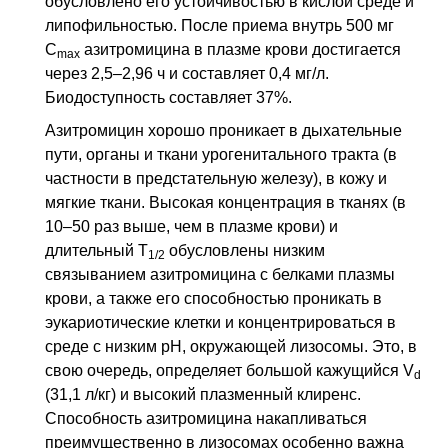
обусловлено его устойчивостью в кислой среде и
липофильностью. После приема внутрь 500 мг
C
азитромицина в плазме крови достигается
max
через 2,5–2,96 ч и составляет 0,4 мг/л.
Биодоступность составляет 37%.
Азитромицин хорошо проникает в дыхательные
пути, органы и ткани урогенитального тракта (в
частности в предстательную железу), в кожу и
мягкие ткани. Высокая концентрация в тканях (в
10–50 раз выше, чем в плазме крови) и
длительный
T
обусловлены низким
1/2
связыванием азитромицина с белками плазмы
крови, а также его способностью проникать в
эукариотические клетки и концентрироваться в
среде с низким рН, окружающей лизосомы. Это, в
свою очередь, определяет большой кажущийся
V
d
(31,1 л/кг) и высокий плазменный клиренс.
Способность азитромицина накапливаться
преимущественно в лизосомах особенно важна