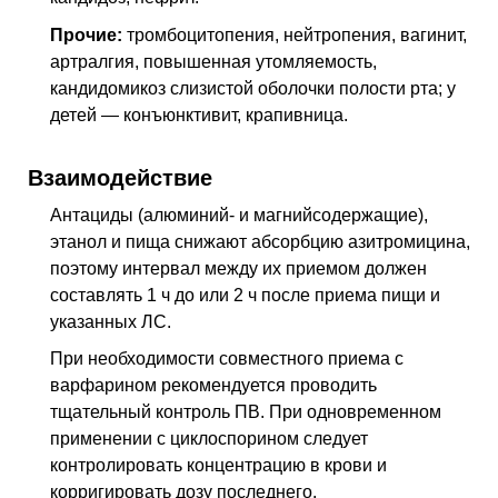
Прочие:
тромбоцитопения, нейтропения, вагинит,
артралгия, повышенная утомляемость,
кандидомикоз слизистой оболочки полости рта; у
детей — конъюнктивит, крапивница.
Взаимодействие
Антациды (алюминий- и магнийсодержащие),
этанол и пища снижают абсорбцию азитромицина,
поэтому интервал между их приемом должен
составлять 1 ч до или 2 ч после приема пищи и
указанных
ЛС
.
При необходимости совместного приема с
варфарином рекомендуется проводить
тщательный контроль
ПВ
. При одновременном
применении с циклоспорином следует
контролировать концентрацию в крови и
корригировать дозу последнего.