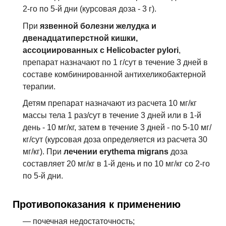
2-го по 5-й дни (курсовая доза - 3 г).
При
язвенной болезни желудка и
двенадцатиперстной кишки,
ассоциированных с Helicobacter pylori
,
препарат назначают по 1 г/сут в течение 3 дней в
составе комбинированной антихеликобактерной
терапии.
Детям препарат назначают из расчета 10 мг/кг
массы тела 1 раз/сут в течение 3 дней или в 1-й
день - 10 мг/кг, затем в течение 3 дней - по 5-10 мг/
кг/сут (курсовая доза определяется из расчета 30
мг/кг). При
лечении erythema migrans
доза
составляет 20 мг/кг в 1-й день и по 10 мг/кг со 2-го
по 5-й дни.
Противопоказания к применению
— почечная недостаточность;