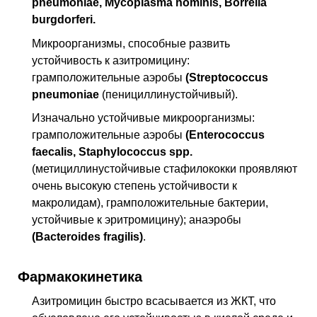
pneumoniae, Mycoplasma hominis, Borrelia
burgdorferi.
Микроорганизмы, способные развить
устойчивость к азитромицину:
грамположительные аэробы
(Streptococcus
pneumoniae
(пенициллинустойчивый).
Изначально устойчивые микроорганизмы:
грамположительные аэробы
(Enterococcus
faecalis, Staphylococcus spp.
(метициллинустойчивые стафилококки проявляют
очень высокую степень устойчивости к
макролидам), грамположительные бактерии,
устойчивые к эритромицину); анаэробы
(Bacteroides fragilis)
.
Фармакокинетика
Азитромицин быстро всасывается из
ЖКТ
, что