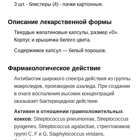
J22
Острая респираторная инфекция нижних
3 шт. - блистеры (4) - пачки картонные.
дыхательных путей неуточненная
J31.2
Хронический фарингит
Описание лекарственной формы
J32
Хронический синусит
Твердые желатиновые капсулы, размер «0».
J35.0
Хронический тонзиллит
Корпус и крышечка белого цвета.
J40
Бронхит, не уточненный как острый или
Содержимое капсул — белый порошок.
хронический
J42
Хронический бронхит неуточненный
Фармакологическое действие
K25
Язва желудка
Антибиотик широкого спектра действия из группы
K26
Язва двенадцатиперстной кишки
макролидов, производное азалида. При создании
L01
Импетиго
в очаге воспаления высоких концентраций
L08.9
Местная инфекция кожи и подкожной
оказывает бактерицидное действие.
клетчатки неуточненная
Активен в отношении грамположительных
L30.3
Инфекционный дерматит
кокков:
Streptococcus pneumoniae, Streptococcus
L98.9
Поражение кожи и подкожной клетчатки
pyogenes, Streptococcus agalactiae, стрептококков
неуточненное
групп C, F и G, Staphylococcus viridans,