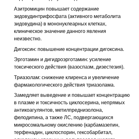
Азитромицин повышает содержание
зидовудинтрифосфата (активного метаболита
зидовудина) в мононуклеарных клетках,
клиническое значение данного явления
неизвестно.
Дигоксин: повышение концентрации дигоксина.
Эрготамин и дигидроэрготамин: усиление
токсического действия (вазоспазм, дизестезия).
Триазолам: снижение клиренса и увеличение
фармакологического действия триазолама.
Замедляет выведение и повышает концентрацию
в плазме и токсичность циклосерина, непрямых
антикоагулянтов, метилпреднизолона,
фелодипина, а также
ЛС
, подвергающихся
микросомальному окислению (карбамазепин,
терфенадин, циклоспорин, гексобарбитал,