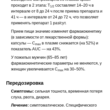
проходит в 2 этапа:
T
составляет 14–20 ч в
1/2
интервале от 8 до 24 ч после приема препарата и
41 ч — в интервале от 24 до 72 ч, что позволяет
применять препарат 1 раз/сут.
Прием пищи значимо изменяет фармакокинетику
(в зависимости от лекарственной формы):
капсулы —
C
в плазме снижается (на 52%) и
max
показатель AUC — на 43%.
У пожилых мужчин (65–85 лет)
фармакокинетические параметры не меняются, у
женщин увеличивается
C
на 30–50%.
max
Передозировка
Симптомы:
сильная тошнота, временная потеря
слуха, рвота, диарея.
Лечение:
симптоматическое. Специфического