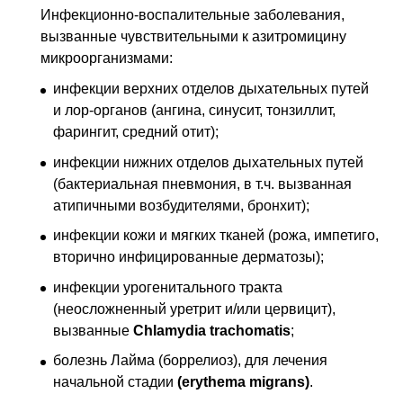
Инфекционно-воспалительные заболевания,
вызванные чувствительными к азитромицину
микроорганизмами:
инфекции верхних отделов дыхательных путей
и лор-органов (ангина, синусит, тонзиллит,
фарингит, средний отит);
инфекции нижних отделов дыхательных путей
(бактериальная пневмония,
в т.ч.
вызванная
атипичными возбудителями, бронхит);
инфекции кожи и мягких тканей (рожа, импетиго,
вторично инфицированные дерматозы);
инфекции урогенитального тракта
(неосложненный уретрит и/или цервицит),
вызванные
Chlamydia trachomatis
;
болезнь Лайма (боррелиоз), для лечения
начальной стадии
(erythema migrans)
.