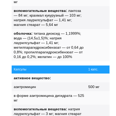
мг
вспомогательные вещества:
лактоза
— 84 мг; крахмал кукурузный — 103 мг;
натрия лаурилсульфат — 1,41 мг;
магния стеарат — 5,64 мг
оболочка:
титана диоксид — 1,1999%;
вода — (14,5±1,5)%; натрия
лаурилсульфат — 1,41 мг;
метилпарагидроксибензоат — от 0,64 до
0,8%; пропилпарагидроксибензоат — от
0,16 до 0,2%; желатин — до 100%
Капсулы
1 капс.
активное вещество:
азитромицин
500 мг
в форме азитромицина дигидрата — 525
мг
вспомогательные вещества:
натрия
лаурилсульфат — 3 мг; магния стеарат