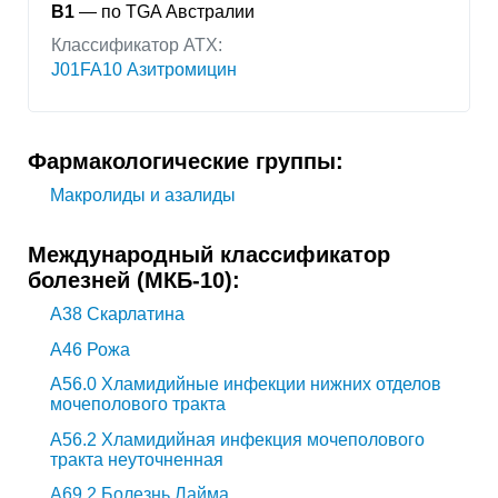
B1
— по TGA Австралии
Классификатор АТХ:
J01FA10 Азитромицин
Фармакологические группы:
Макролиды и азалиды
Международный классификатор
болезней (МКБ-10):
A38
Скарлатина
A46
Рожа
A56.0
Хламидийные инфекции нижних отделов
мочеполового тракта
A56.2
Хламидийная инфекция мочеполового
тракта неуточненная
A69.2
Болезнь Лайма