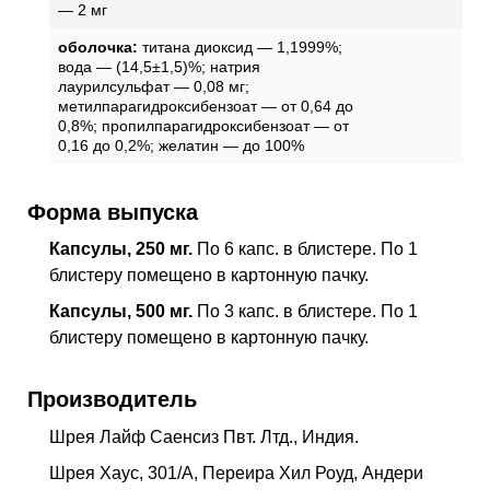
— 2 мг
оболочка:
титана диоксид — 1,1999%;
вода — (14,5±1,5)%; натрия
лаурилсульфат — 0,08 мг;
метилпарагидроксибензоат — от 0,64 до
0,8%; пропилпарагидроксибензоат — от
0,16 до 0,2%; желатин — до 100%
Форма выпуска
Капсулы, 250 мг.
По 6 капс. в блистере. По 1
блистеру помещено в картонную пачку.
Капсулы, 500 мг.
По 3 капс. в блистере. По 1
блистеру помещено в картонную пачку.
Производитель
Шрея Лайф Саенсиз Пвт. Лтд., Индия.
Шрея Хаус, 301/А, Переира Хил Роуд, Андери