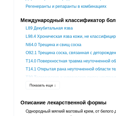
Регенеранты и репаранты в комбинациях
Международный классификатор боле
L89
Декубитальная язва
L98.4
Хроническая язва кожи, не классифицир
N64.0
Трещина и свищ соска
O92.1
Трещина соска, связанная с деторожде
T14.0
Поверхностная травма неуточненной об
T14.1
Открытая рана неуточненной области те
T30
Термические и химические ожоги неуточн
Показать еще ↓
T79.3
Посттравматическая раневая инфекция,
других рубриках
Z100*
КЛАСС XXII Хирургическая практика
Описание лекарственной формы
Однородный мягкий матовый крем, от белого 