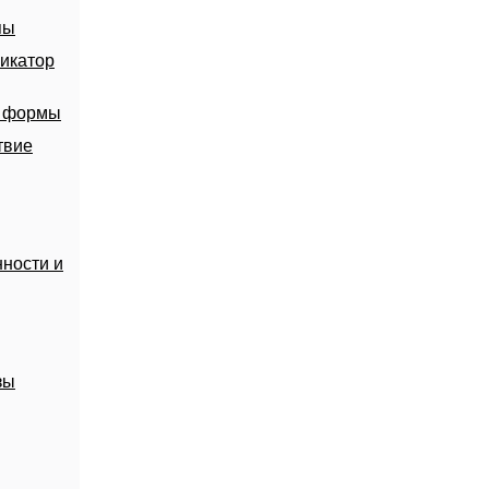
пы
икатор
й формы
твие
ности и
зы