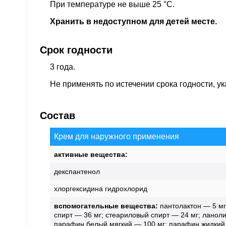
При температуре не выше 25 °C.
Хранить в недоступном для детей месте.
Срок годности
3 года.
Не применять по истечении срока годности, ук
Состав
Крем для наружного применения
активные вещества:
декспантенол
хлоргексидина гидрохлорид
вспомогательные вещества:
пантолактон — 5 мг
спирт — 36 мг; стеариловый спирт — 24 мг; ланоли
парафин белый мягкий — 100 мг; парафин жидкий