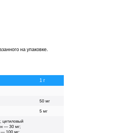
азанного на упаковке.
1 г
50 мг
5 мг
; цетиловый
н — 30 мг;
 — 100 мг;