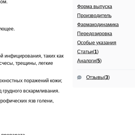
хом.
Форма выпуска
Производитель
Фармакодинамика
рующее
.
Передозировка
Особые указания
Статьи(
1
)
ой инфицирования, таких как
Аналоги(
5
)
счесы, трещины, легкие
Отзывы
(
3
)
рхностных поражений кожи;
д грудного вскармливания.
рофических язв голени,