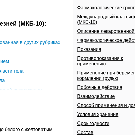
Фармакологические груп
Международный классиф
(МКБ-10)
зней (МКБ-10):
Описание лекарственно
Фармакологическое дейс
ованная в других рубриках
Показания
Противопоказания к
нием
применению
ласти тела
Применение при беремен
кормлении грудью
ла
Побочные действия
енной локализации
Взаимодействие
 не классифицированная в
Способ применения и до
Условия хранения
Срок годности
до белого с желтоватым
Состав