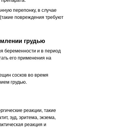
 препарата.
нную перепонку, в случае
 (такие повреждения требуют
рмлении грудью
я беременности и в период
гать его применения на
рещин сосков во время
нием грудью.
гические реакции, такие
ит, зуд, эритема, экзема,
актическая реакция и