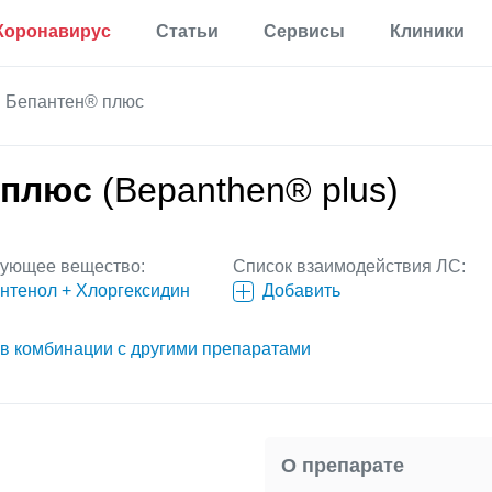
Коронавирус
Статьи
Сервисы
Клиники
Полезная
Прививки
Калькулятор процента
Бепантен® плюс
информация
жира в теле
Аллергии
Мониторинг
Калькулятор для
Диабет
определения
Мониторинг по России
 плюс
(Bepanthen® plus)
процента жира по
Мигрень
методу ВМС США
Еще 35 разделов
Калькулятор
основного обмена
вующее вещество:
Список взаимодействия ЛС:
веществ
нтенол + Хлоргексидин
Добавить
Статьи
Калькулятор
корректировки дозы
Первая помощь
в комбинации с другими препаратами
инсулина
Результаты анализов
Еще 17 сервисов
Новости
Расшифровка
О препарате
анализов онлайн