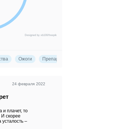
Designed by xb100/freepik
ства
Ожоги
Препараты
24 февраля 2022
рет
 и плачет, то
. И скорее
а усталость –