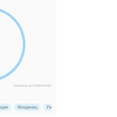
Designed by user15285612/freepik
кции
Младенец
Развитие детей