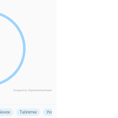
Designed by ASphotofamily/freepik
бенок
Таблетки
Уход за ребенком