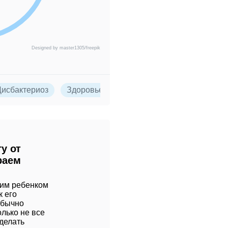
Designed by master1305/freepik
Дисбактериоз
Здоровье детей
у от
раем
ким ребенком
к его
обычно
олько не все
сделать