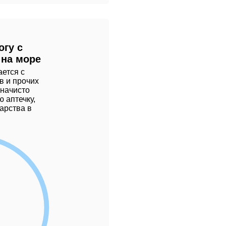
огу с
 на море
ется с
в и прочих
 начисто
 аптечку,
арства в