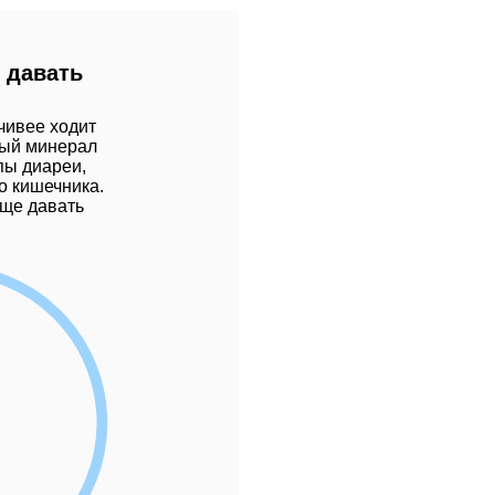
о давать
чивее ходит
ный минерал
пы диареи,
о кишечника.
бще давать