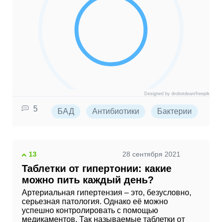
Designed by drobotdean/freepik
5
БАД
Антибиотики
Бактерии
Ви
13
28 сентября 2021
Таблетки от гипертонии: какие
можно пить каждый день?
Артериальная гипертензия – это, безусловно,
серьезная патология. Однако её можно
успешно контролировать с помощью
медикаментов. Так называемые таблетки от