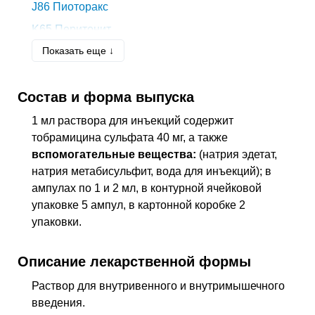
J86
Пиоторакс
K65
Перитонит
Показать еще ↓
L08.9
Местная инфекция кожи и подкожной
клетчатки неуточненная
M86
Остеомиелит
Состав и форма выпуска
N39.0
Инфекция мочевыводящих путей без
установленной локализации
1 мл раствора для инъекций содержит
тобрамицина сульфата 40 мг, а также
T30
Термические и химические ожоги
вспомогательные вещества:
(натрия эдетат,
неуточненной локализации
натрия метабисульфит, вода для инъекций); в
ампулах по 1 и 2 мл, в контурной ячейковой
упаковке 5 ампул, в картонной коробке 2
упаковки.
Описание лекарственной формы
Раствор для внутривенного и внутримышечного
введения.