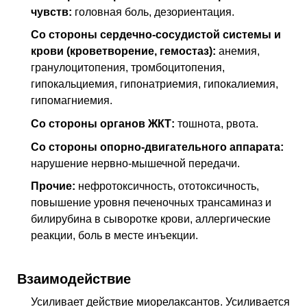
чувств:
головная боль, дезориентация.
Со стороны сердечно-сосудистой системы и
крови (кроветворение, гемостаз):
анемия,
гранулоцитопения, тромбоцитопения,
гипокальциемия, гипонатриемия, гипокалиемия,
гипомагниемия.
Со стороны органов
ЖКТ
:
тошнота, рвота.
Со стороны опорно-двигательного аппарата:
нарушение нервно-мышечной передачи.
Прочие:
нефротоксичность, ототоксичность,
повышение уровня печеночных трансаминаз и
билирубина в сыворотке крови, аллергические
реакции, боль в месте инъекции.
Взаимодействие
Усиливает действие миорелаксантов. Усиливается