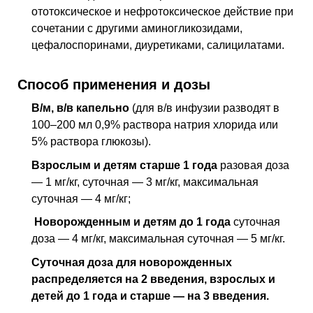
ототоксическое и нефротоксическое действие при
сочетании с другими аминогликозидами,
цефалоспоринами, диуретиками, салицилатами.
Способ применения и дозы
В/м,
в/в
капельно
(для
в/в
инфузии разводят в
100–200 мл 0,9% раствора натрия хлорида или
5% раствора глюкозы).
Взрослым и детям старше 1 года
разовая доза
— 1 мг/кг, суточная — 3 мг/кг, максимальная
суточная — 4 мг/кг;
Н
оворожденным и детям до 1 года
суточная
доза — 4 мг/кг, максимальная суточная — 5 мг/кг.
Суточная доза для новорожденных
распределяется на 2 введения, взрослых и
детей до 1 года и старше — на 3 введения.