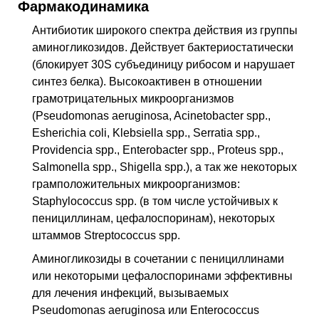
Фармакодинамика
Антибиотик широкого спектра действия из группы
аминогликозидов. Действует бактериостатически
(блокирует 30S субъединицу рибосом и нарушает
синтез белка). Высокоактивен в отношении
грамотрицательных микроорганизмов
(Pseudomonas aeruginosa, Acinetobacter spp.,
Esherichia coli, Klebsiella spp., Serratia spp.,
Providencia spp., Enterobacter spp., Proteus spp.,
Salmonella spp., Shigella spp.), а так же некоторых
грамположительных микроорганизмов:
Staphylococcus spp. (в том числе устойчивых к
пенициллинам, цефалоспоринам), некоторых
штаммов Streptococcus spp.
Аминогликозиды в сочетании с пенициллинами
или некоторыми цефалоспоринами эффективны
для лечения инфекций, вызываемых
Pseudomonas aeruginosa или Enterococcus