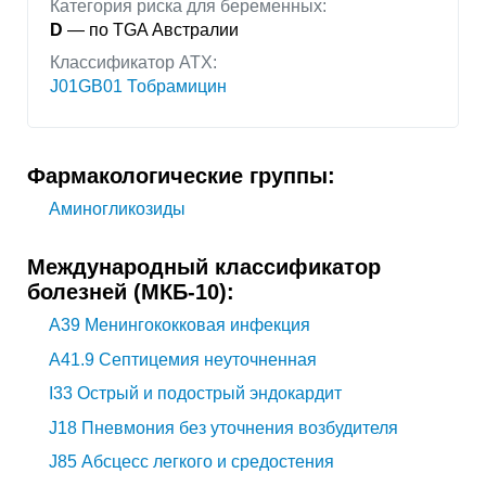
Категория риска для беременных:
D
— по TGA Австралии
Классификатор АТХ:
J01GB01 Тобрамицин
Фармакологические группы:
Аминогликозиды
Международный классификатор
болезней (МКБ-10):
A39
Менингококковая инфекция
A41.9
Септицемия неуточненная
I33
Острый и подострый эндокардит
J18
Пневмония без уточнения возбудителя
J85
Абсцесс легкого и средостения