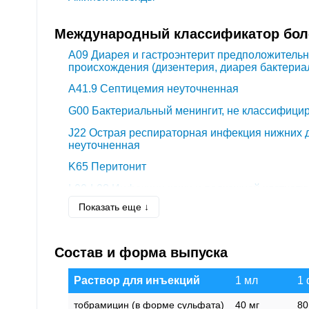
Международный классификатор боле
A09
Диарея и гастроэнтерит предположитель
происхождения (дизентерия, диарея бактериа
A41.9
Септицемия неуточненная
G00
Бактериальный менингит, не классифицир
J22
Острая респираторная инфекция нижних 
неуточненная
K65
Перитонит
L00-L08
Инфекции кожи и подкожной клетчатк
Показать еще ↓
M86
Остеомиелит
N39.0
Инфекция мочевыводящих путей без ус
Состав и форма выпуска
T30
Термические и химические ожоги неуточн
T79.3
Посттравматическая раневая инфекция,
Раствор для инъекций
1 мл
1 
других рубриках
тобрамицин (в форме сульфата)
40 мг
80