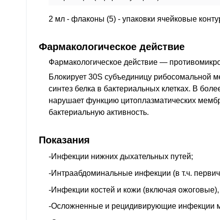
2 мл - флаконы (5) - упаковки ячейковые конт
Фармакологическое действие
Фармакологическое действие
— противомикр
Блокирует 30S субъединицу рибосомальной м
синтез белка в бактериальных клетках. В бол
нарушает функцию цитоплазматических мембр
бактериальную активность.
Показания
-Инфекции нижних дыхательных путей;
-Интраабдоминальные инфекции (
в т.ч.
первич
-Инфекции костей и кожи (включая ожоговые)
-Осложненные и рецидивирующие инфекции м