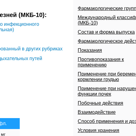
Фармакологические груп
зней (МКБ-10):
Международный классиф
(МКБ-10)
но инфекционного
льная)
Состав и форма выпуска
Фармакологическое дейс
ованный в других рубриках
Показания
дыхательных путей
Противопоказания к
применению
Применение при беремен
кормлении грудью
и
Применение при наруше
функции почек
тановленной локализации
Побочные действия
енной локализации
Взаимодействие
 не классифицированная в
Способ применения и до
фл.
Условия хранения
 мг