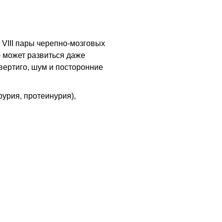
 VIII пары черепно-мозговых
 может развиться даже
вертиго, шум и посторонние
рурия, протеинурия),