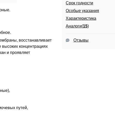
Срок годности
урные.
Особые указания
Характеристика
Аналоги(
15
)
обное
.
Отзывы
ембраны, восстанавливает
ее высоких концентрациях
ан и проявляет
ные),
,
очевых путей,