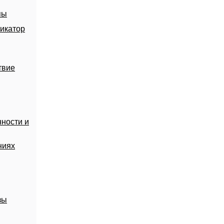
пы
икатор
твие
ности и
ниях
зы