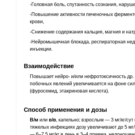
-Головная боль, спутанность сознания, нару
-Повышение активности печеночных ферменто
крови,
-Снижение содержания кальция, магния и нат
-Нейромышечная блокада, респираторная недо
инъекции.
Взаимодействие
Повышает нейро- и/или нефротоксичность
др.
побочных явлений увеличивается на фоне си
(фуросемид, этакриновая кислота).
Способ применения и дозы
В/м
или
в/в
, капельно; взрослым — 3 мг/кг/сут
тяжелых инфекциях дозу увеличивают до 5 мг/к
— 6–7,5 мг/кг в день в 3–4 приема, недоноше