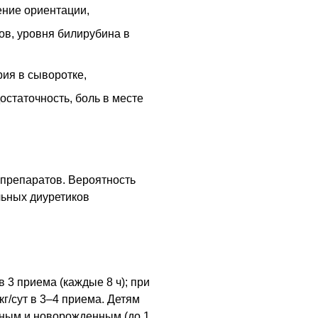
шение ориентации,
в, уровня билирубина в
рия в сыворотке,
статочность, боль в месте
препаратов. Вероятность
льных диуретиков
 в 3 приема (каждые 8 ч); при
г/сут в 3–4 приема. Детям
нным и новорожденным (до 1