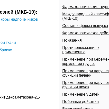
Фармакологические груп
зней (МКБ-10):
Международный классиф
(МКБ-10)
 коры надпочечников
Состав и форма выпуска
Фармакологическое дейс
Показания
ой ткани
Противопоказания к
бриках
применению
Применение при беремен
кормлении грудью
Применение при наруше
 классифицированный в
функции печени
Применение при наруше
функции почек
Применение у детей
жит дексаметазона-21-
Побочные действия
Взаимодействие