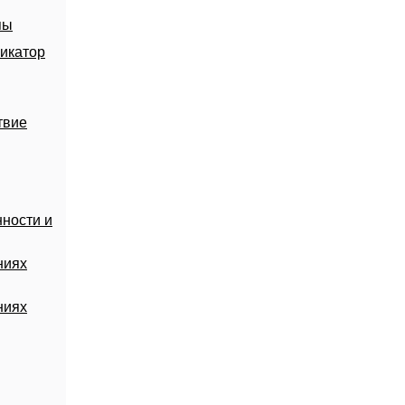
пы
икатор
твие
ности и
ниях
ниях