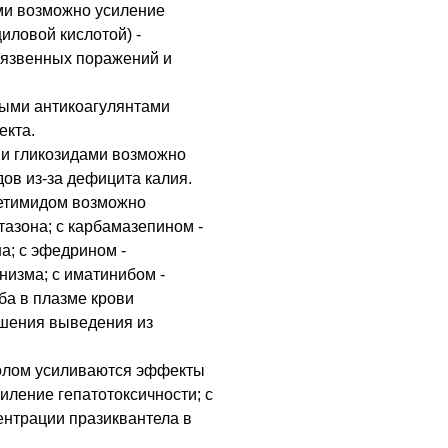
ми возможно усиление
циловой кислотой) -
-язвенных поражений и
ыми антикоагулянтами
екта.
и гликозидами возможно
ов из-за дефицита калия.
етимидом возможно
азона; с карбамазепином -
а; с эфедрином -
изма; с иматинибом -
а в плазме крови
ышения выведения из
олом усиливаются эффекты
иление гепатотоксичности; с
ентрации празиквантела в