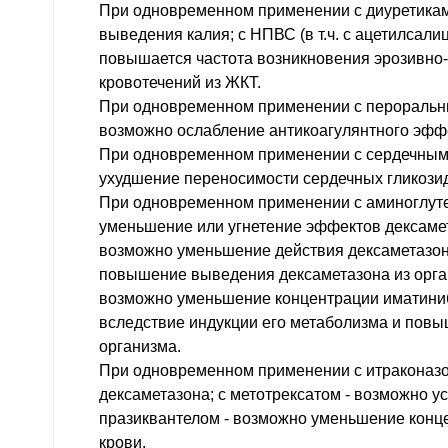
При одновременном применении с диуретика
выведения калия; с НПВС (в т.ч. с ацетилсали
повышается частота возникновения эрозивно
кровотечений из ЖКТ.
При одновременном применении с пероральн
возможно ослабление антикоагулянтного эфф
При одновременном применении с сердечным
ухудшение переносимости сердечных гликозид
При одновременном применении с аминоглут
уменьшение или угнетение эффектов дексамет
возможно уменьшение действия дексаметазон
повышение выведения дексаметазона из орган
возможно уменьшение концентрации иматиниб
вследствие индукции его метаболизма и пов
организма.
При одновременном применении с итраконаз
дексаметазона; с метотрексатом - возможно ус
празиквантелом - возможно уменьшение конц
крови.