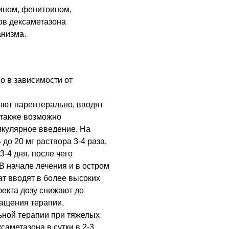
ином, фенитоином,
ов дексаметазона
анизма.
 в зависимости от
яют парентерально, вводят
 также возможно
икулярное введение. На
до 20 мг раствора 3-4 раза.
-4 дня, после чего
В начале лечения и в остром
т вводят в более высоких
екта дозу снижают до
ащения терапии.
ьной терапии при тяжелых
саметазона в сутки в 2-3