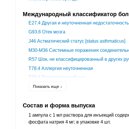
Международный классификатор боле
E27.4
Другая и неуточненная недостаточность
G93.6
Отек мозга
J46
Астматический статус [status asthmaticus]
M30-M36
Системные поражения соединительн
R57
Шок, не классифицированный в других ру
T78.4
Аллергия неуточненная
T79.4
Травматический шок
Показать еще ↓
T81.1
Шок во время или после процедуры, не
других рубриках
Состав и форма выпуска
1 ампула с 1 мл раствора для инъекций содер
фосфата натрия 4 мг; в упаковке 4 шт.