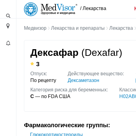
/ Лекарства
Медвизор
Лекарства и препараты
Лекарства
Дексафар
(Dexafar)
3
Отпуск:
Действующее вещество:
По рецепту
Дексаметазон
Категория риска для беременных:
Класси
C
— по FDA США
H02AB0
Фармакологические группы:
Глюкокортикостероиды