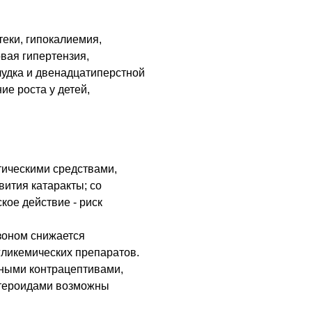
еки, гипокалиемия,
вая гипертензия,
лудка и двенадцатиперстной
ие роста у детей,
ическими средствами,
вития катаракты; со
ое действие - риск
зоном снижается
гликемических препаратов.
ными контрацептивами,
стероидами возможны