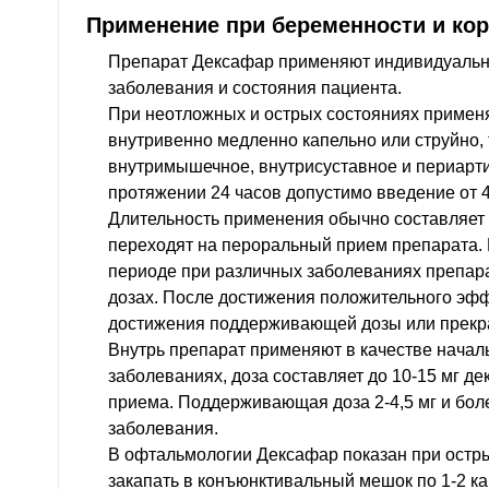
Применение при беременности и ко
Препарат Дексафар применяют индивидуально
заболевания и состояния пациента.
При неотложных и острых состояниях примен
внутривенно медленно капельно или струйно,
внутримышечное, внутрисуставное и периарт
протяжении 24 часов допустимо введение от 4 
Длительность применения обычно составляет 3
переходят на пероральный прием препарата. 
периоде при различных заболеваниях препара
дозах. После достижения положительного эфф
достижения поддерживающей дозы или прекр
Внутрь препарат применяют в качестве начал
заболеваниях, доза составляет до 10-15 мг дек
приема. Поддерживающая доза 2-4,5 мг и боле
заболевания.
В офтальмологии Дексафар показан при остр
закапать в конъюнктивальный мешок по 1-2 ка