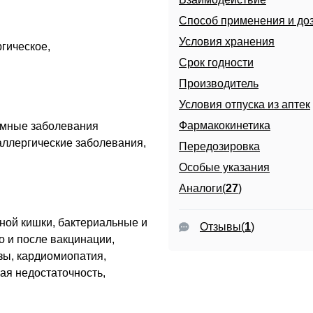
Способ применения и до
Условия хранения
гическое,
Срок годности
Производитель
Условия отпуска из аптек
Фармакокинетика
емные заболевания
 аллергические заболевания,
Передозировка
Особые указания
Аналоги(
27
)
ной кишки, бактериальные и
Отзывы
(
1
)
о и после вакцинации,
озы, кардиомиопатия,
ая недостаточность,