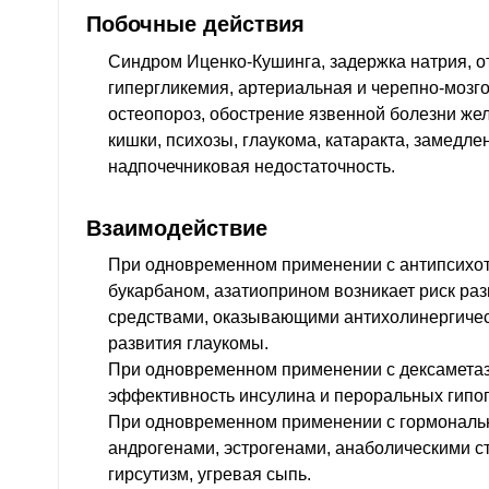
Побочные действия
Синдром Иценко-Кушинга, задержка натрия, от
гипергликемия, артериальная и черепно-мозго
остеопороз, обострение язвенной болезни же
кишки, психозы, глаукома, катаракта, замедлен
надпочечниковая недостаточность.
Взаимодействие
При одновременном применении с антипсихот
букарбаном, азатиоприном возникает риск раз
средствами, оказывающими антихолинергическ
развития глаукомы.
При одновременном применении с дексамета
эффективность инсулина и пероральных гипо
При одновременном применении с гормональ
андрогенами, эстрогенами, анаболическими 
гирсутизм, угревая сыпь.