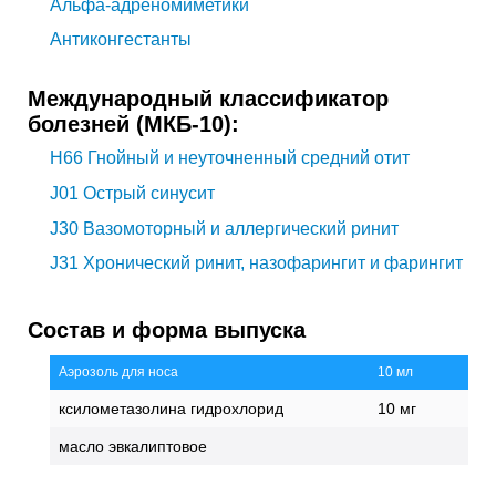
Альфа-адреномиметики
Антиконгестанты
Международный классификатор
болезней (МКБ-10):
H66
Гнойный и неуточненный средний отит
J01
Острый синусит
J30
Вазомоторный и аллергический ринит
J31
Хронический ринит, назофарингит и фарингит
Состав и форма выпуска
Аэрозоль для носа
10 мл
ксилометазолина гидрохлорид
10 мг
масло эвкалиптовое