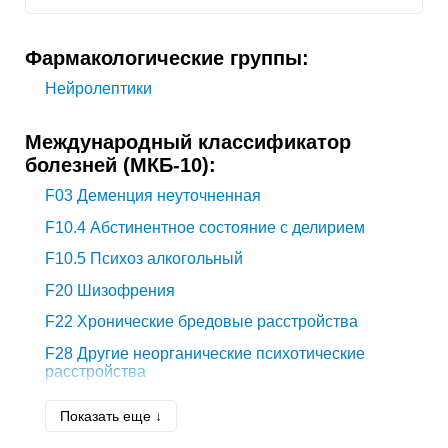
Фармакологические группы:
Нейролептики
Международный классификатор
болезней (МКБ-10):
F03
Деменция неуточненная
F10.4
Абстинентное состояние с делирием
F10.5
Психоз алкогольный
F20
Шизофрения
F22
Хронические бредовые расстройства
F28
Другие неорганические психотические
расстройства
F29
Неорганический психоз неуточненный
Показать еще ↓
F30
Маниакальный эпизод