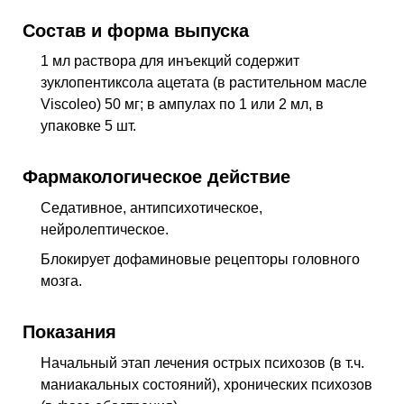
F70-F79
Умственная отсталость
Состав и форма выпуска
F91
Расстройства поведения
1 мл раствора для инъекций содержит
R41.0
Нарушение ориентировки неуточненное
зуклопентиксола ацетата (в растительном масле
R44.3
Галлюцинации неуточненные
Viscoleo) 50 мг; в ампулах по 1 или 2 мл, в
упаковке 5 шт.
R45.1
Беспокойство и возбуждение
R45.6
Физическая агрессивность
Фармакологическое действие
Седативное, антипсихотическое,
нейролептическое
.
Блокирует дофаминовые рецепторы головного
мозга.
Показания
Начальный этап лечения острых психозов (
в т.ч.
маниакальных состояний), хронических психозов