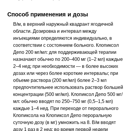
Способ применения и дозы
В/м, в верхний наружный квадрант ягодичной
области. Дозировка и интервал между
инъекциями определяются индивидуально, в
соответствии с состоянием больного. Клопиксол
Депо 200 мг/мл: для поддерживающей терапии
назначают обычно по 200–400 мг (1–2 мл) каждые
2–4 нед; при необходимости — в более высоких
дозах или через более короткие интервалы; при
объеме раствора (200 мг/мл) более 2–3 мл
предпочтительнее использовать раствор большей
концентрации (500 мг/мл). Клопиксол Депо 500 мг/
мл: обычно вводят по 250–750 мг (0,5–1,5 мл)
каждые 1–4
нед
. При переходе от перорального
Клопиксола на Клопиксол Депо пероральную
суточную дозу (в мг) умножить на 8.
В/м
вводят
дозу 1 раз в 2 нед; во время первой недели