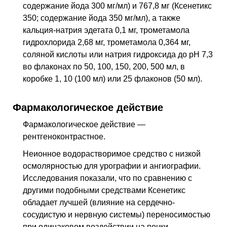
содержание йода 300 мг/мл) и 767,8 мг (Ксенетикс
350; содержание йода 350 мг/мл), а также
кальция-натрия эдетата 0,1 мг, трометамола
гидрохлорида 2,68 мг, трометамола 0,364 мг,
соляной кислоты или натрия гидроксида до
pH
7,3
во флаконах по 50, 100, 150, 200, 500 мл, в
коробке 1, 10 (100 мл) или 25 флаконов (50 мл).
Фармакологическое действие
Фармакологическое действие —
рентгеноконтрастное
.
Неионное водорастворимое средство с низкой
осмолярностью для урографии и ангиографии.
Исследования показали, что по сравнению с
другими подобными средствами Ксенетикс
обладает лучшей (влияние на сердечно-
сосудистую и нервную системы) переносимостью
при одинаковом воздействии на почки.