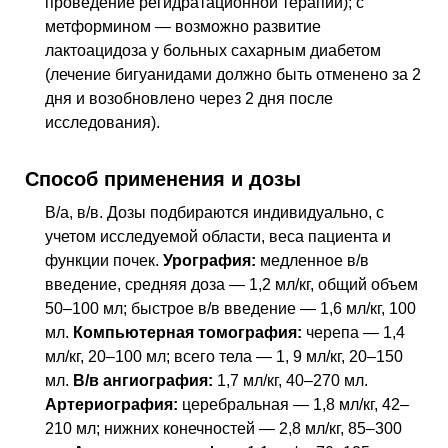
проведение регидратационной терапии); с
метформином — возможно развитие
лактоацидоза у больных сахарным диабетом
(лечение бигуанидами должно быть отменено за 2
дня и возобновлено через 2 дня после
исследования).
Способ применения и дозы
В/а,
в/в
. Дозы подбираются индивидуально, с
учетом исследуемой области, веса пациента и
функции почек.
Урография:
медленное
в/в
введение, средняя доза — 1,2 мл/кг, общий объем
50–100 мл; быстрое
в/в
введение — 1,6 мл/кг, 100
мл.
Компьютерная томография:
черепа — 1,4
мл/кг, 20–100 мл; всего тела — 1, 9 мл/кг, 20–150
мл.
В/в ангиография:
1,7 мл/кг, 40–270 мл.
Артериография:
церебральная — 1,8 мл/кг, 42–
210 мл; нижних конечностей — 2,8 мл/кг, 85–300