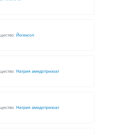
щество:
Йогексол
щество:
Натрия амидотризоат
щество:
Натрия амидотризоат