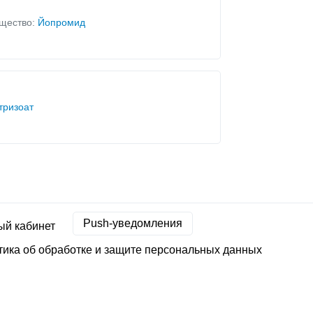
щество:
Йопромид
тризоат
Push-уведомления
ый кабинет
ика об обработке и защите персональных данных