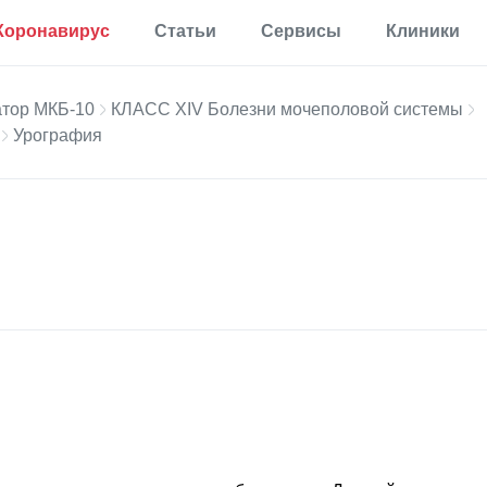
Коронавирус
Статьи
Сервисы
Клиники
Полезная
Прививки
Калькулятор процента
информация
жира в теле
тор МКБ-10
КЛАСС XIV Болезни мочеполовой системы
Аллергии
Урография
Мониторинг
Калькулятор для
Диабет
определения
Мониторинг по России
процента жира по
Мигрень
методу ВМС США
Еще 35 разделов
Калькулятор
основного обмена
веществ
Статьи
Калькулятор
корректировки дозы
Первая помощь
инсулина
Результаты анализов
Еще 17 сервисов
Новости
Расшифровка
анализов онлайн