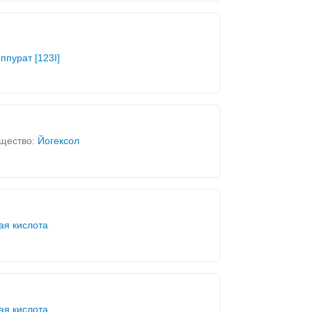
ппурат [123I]
щество:
Йогексол
ая кислота
ая кислота