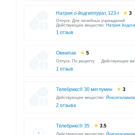
Натрия о-йодгиппурат, 123-I
3
Отпуск: Для лечебных учреждений
Действующее вещество:
Натрия йодоги
1 отзыв
Омнипак
5
Отпуск: По рецепту
Действующее ве
1 отзыв
Телебрикс® 30 меглумин
3
Действующее вещество:
Йокситаламов
2 отзыва
Телебрикс® 35
3.5
Действующее вещество:
Йокситаламов