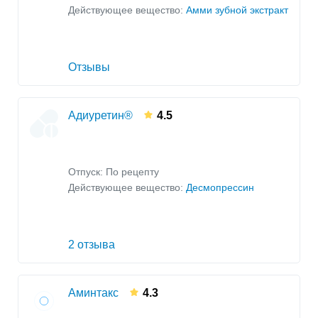
Действующее вещество:
Амми зубной экстракт
Цистоуретроскопия
Цитологическое исследование шейки матки
Цистография
Отзывы
Цистоуретрография
Магнитно-резонансная томография почек
Расширение уретры
Адиуретин®
4.5
Ретроградная пиелография
Уретроскопия
Отпуск: По рецепту
УЗИ
женских половых органов
Действующее вещество:
Десмопрессин
Ангиография почки
Микционная уретроцистография
2 отзыва
Аминтакс
4.3