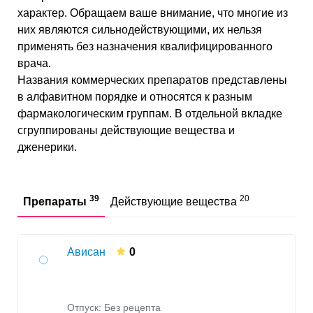
Везикулография
характер. Обращаем ваше внимание, что многие из
Внутриматочные диагностические процедуры
них являются сильнодействующими, их нельзя
применять без назначения квалифицированного
Урологическая катетеризация
врача.
Ретроградная урография
Названия коммерческих препаратов представлены
Ангиография при заболевании
в алфавитном порядке и относятся к разным
мочевыводящих путей
фармакологическим группам. В отдельной вкладке
Ультразвуковое исследование женских
сгруппированы действующие вещества и
половых органов
дженерики.
Инструментальные исследования органов
малого таза
МРТ
тазовых органов
39
20
Пиелография
Препараты
Действующие вещества
Малые гинекологические манипуляции
Ультразвуковое исследование мочеполовой
Ависан
0
системы
Экскреторная урография
Кольпоскопия
Отпуск: Без рецепта
Рентгенография мочеполовой системы