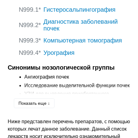
N999.1*
Гистеросальпингография
Диагностика заболеваний
N999.2*
почек
N999.3*
Компьютерная томография
N999.4*
Урография
Синонимы нозологической группы
Ангиография почек
Исследование выделительной функции почек
УЗИ
для выявления приобретенного
изменения полости матки
Показать еще ↓
Замена фистульных катетеров
Диагностика аменореи
Ниже представлен перечень препаратов, с помощью
Оценка функции почек и их визуализация
которых лечат данное заболевание. Данный список
Цистоскопия
лекарств носит исключительно ознакомительный