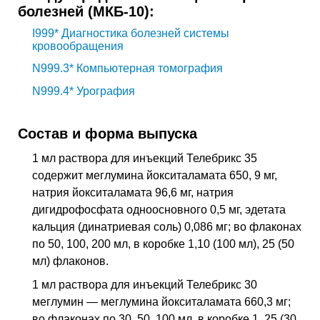
болезней (МКБ-10):
I999*
Диагностика болезней системы
кровообращения
N999.3*
Компьютерная томография
N999.4*
Урография
Состав и форма выпуска
1 мл раствора для инъекций Телебрикс 35
содержит меглумина йокситаламата 650, 9 мг,
натрия йокситаламата 96,6 мг, натрия
дигидрофосфата одноосновного 0,5 мг, эдетата
кальция (динатриевая соль) 0,086 мг; во флаконах
по 50, 100, 200 мл, в коробке 1,10 (100 мл), 25 (50
мл) флаконов.
1 мл раствора для инъекций Телебрикс 30
меглумин — меглумина йокситаламата 660,3 мг;
во флаконах по 30, 50, 100 мл, в коробке 1, 25 (30,