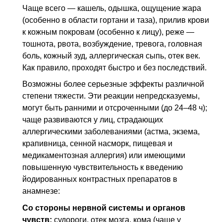
Чаще всего — кашель, одышка, ощущение жара
(особенно в области гортани и таза), прилив крови
к кожным покровам (особенно к лицу), реже —
тошнота, рвота, возбуждение, тревога, головная
боль, кожный зуд, аллергическая сыпь, отек век.
Как правило, проходят быстро и без последствий.
Возможны более серьезные эффекты различной
степени тяжести. Эти реакции непредсказуемы,
могут быть ранними и отсроченными (до 24–48 ч);
чаще развиваются у лиц, страдающих
аллергическими заболеваниями (астма, экзема,
крапивница, сенной насморк, пищевая и
медикаментозная аллергия) или имеющими
повышенную чувствительность к введению
йодированных контрастных препаратов в
анамнезе:
Со стороны нервной системы и органов
чувств:
судороги, отек мозга, кома (чаще у