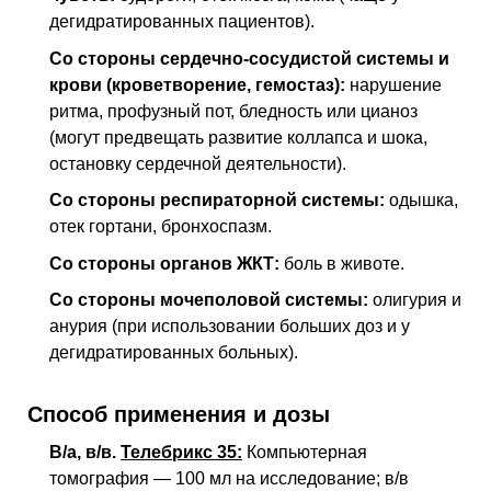
дегидратированных пациентов).
Со стороны сердечно-сосудистой системы и
крови (кроветворение, гемостаз):
нарушение
ритма, профузный пот, бледность или цианоз
(могут предвещать развитие коллапса и шока,
остановку сердечной деятельности).
Со стороны респираторной системы:
одышка,
отек гортани, бронхоспазм.
Со стороны органов
ЖКТ
:
боль в животе.
Со стороны мочеполовой системы:
олигурия и
анурия (при использовании больших доз и у
дегидратированных больных).
Способ применения и дозы
В/а,
в/в
.
Телебрикс 35:
Компьютерная
томография — 100 мл на исследование;
в/в