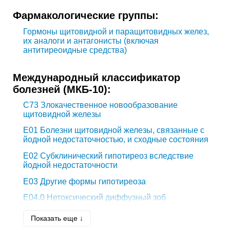
Фармакологические группы:
Гормоны щитовидной и паращитовидных желез,
их аналоги и антагонисты (включая
антитиреоидные средства)
Международный классификатор
болезней (МКБ-10):
C73
Злокачественное новообразование
щитовидной железы
E01
Болезни щитовидной железы, связанные с
йодной недостаточностью, и сходные состояния
E02
Субклинический гипотиреоз вследствие
йодной недостаточности
E03
Другие формы гипотиреоза
E04.0
Нетоксический диффузный зоб
E04.1
Нетоксический одноузловой зоб
Показать еще ↓
E07.8.0*
Эутиреоидный синдром