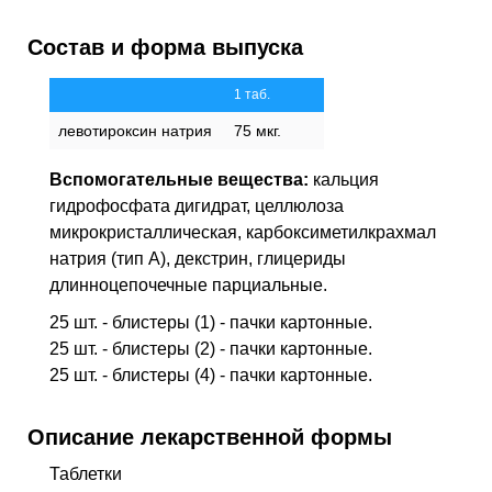
E91*
Диагностика заболеваний эндокринной
Состав и форма выпуска
системы
1 таб.
левотироксин натрия
75 мкг.
Вспомогательные вещества:
кальция
гидрофосфата дигидрат, целлюлоза
микрокристаллическая, карбоксиметилкрахмал
натрия (тип А), декстрин, глицериды
длинноцепочечные парциальные.
25 шт. - блистеры (1) - пачки картонные.
25 шт. - блистеры (2) - пачки картонные.
25 шт. - блистеры (4) - пачки картонные.
Описание лекарственной формы
Таблетки