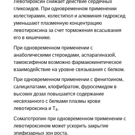
Левотироксин снижает действие сердечных
гликозидов. При одновременном применении
колестирамин, колестипол и алюминия гидроксид
уменьшают плазменную концентрацию
левотироксина за счет торможения всасывания
его в кишечнике.
При одновременном применении с
анаболическими стероидами, аспарагиназой,
тамоксифеном возможно фармакокинетическое
взаимодействие на уровне связывания с белком.
При одновременном применении с фенитоином,
салицилатами, клофибратом, фуросемидом в
высоких дозах повышается содержание
несвязанного с белками плазмы крови
левотироксина и Т
.
4
Соматотропин при одновременном применении с
левотироксином может ускорить закрытие
эпифизарных зон роста.