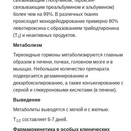
связывающим глобулином, тироксин-
связывающим преальбумином и альбумином)
более чем на 99%. В различных тканях
происходит монодейодирование примерно 80%
левотироксина с образованием трийодтиронина
(T
) и неактивных продуктов.
3
Метаболизм
Тиреоидные гормоны метаболизируются главным
образом в печени, почках, головном мозге и в
мышцах. Небольшое количество препарата
подвергается дезаминированию и
декарбоксилированию, а также конъюгированию с
серной и глюкуроновыми кислотами (в печени).
Выведение
Метаболиты выводятся с мочой и с желчью.
T
составляет 6-7 дней.
1/2
Фармакокинетика в особых клинических