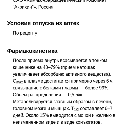
ОАО «Химико-фармацевтический комбинат
“Акрихин”», Россия.
Условия отпуска из аптек
По рецепту
Фармакокинетика
После приема внутрь всасывается в тонком
кишечнике на 48–79% (прием натощак
увеличивает абсорбцию активного вещества).
C
в плазме достигается примерно через 6 ч,
max
связывание с белками плазмы — более 99%.
Объем распределения — 0,5 л/кг.
Метаболизируется главным образом в печени,
головном мозге и мышцах.
T
составляет 6–7
1/2
дней. Около 15% выводится с мочой и желчью в
неизмененном виде и в виде конъюгатов.