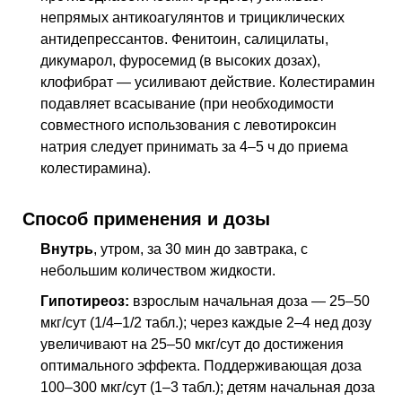
непрямых антикоагулянтов и трициклических
антидепрессантов. Фенитоин, салицилаты,
дикумарол, фуросемид (в высоких дозах),
клофибрат — усиливают действие. Колестирамин
подавляет всасывание (при необходимости
совместного использования с левотироксин
натрия следует принимать за 4–5 ч до приема
колестирамина).
Способ применения и дозы
Внутрь
, утром, за 30 мин до завтрака, с
небольшим количеством жидкости.
Гипотиреоз:
взрослым начальная доза — 25–50
мкг/сут (1/4–1/2 табл.); через каждые 2–4
нед
дозу
увеличивают на 25–50 мкг/сут до достижения
оптимального эффекта. Поддерживающая доза
100–300 мкг/сут (1–3 табл.); детям начальная доза