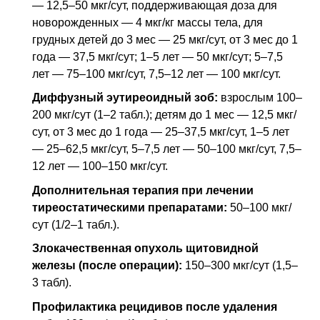
— 12,5–50 мкг/сут, поддерживающая доза для
новорожденных — 4 мкг/кг массы тела, для
грудных детей до 3 мес — 25 мкг/сут, от 3 мес до 1
года — 37,5 мкг/сут; 1–5 лет — 50 мкг/сут; 5–7,5
лет — 75–100 мкг/сут, 7,5–12 лет — 100 мкг/сут.
Диффузный эутиреоидный зоб:
взрослым 100–
200 мкг/сут (1–2 табл.); детям до 1 мес — 12,5 мкг/
сут, от 3 мес до 1 года — 25–37,5 мкг/сут, 1–5 лет
— 25–62,5 мкг/сут, 5–7,5 лет — 50–100 мкг/сут, 7,5–
12 лет — 100–150 мкг/сут.
Дополнительная терапия при лечении
тиреостатическими препаратами:
50–100 мкг/
сут (1/2–1 табл.).
Злокачественная опухоль щитовидной
железы (после операции):
150–300 мкг/сут (1,5–
3 табл).
Профилактика рецидивов после удаления