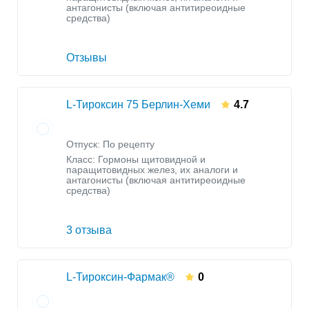
антагонисты (включая антитиреоидные
средства)
Отзывы
L-Тироксин 75 Берлин-Хеми
4.7
Отпуск: По рецепту
Класс:
Гормоны щитовидной и
паращитовидных желез, их аналоги и
антагонисты (включая антитиреоидные
средства)
3 отзыва
L-Тироксин-Фармак®
0