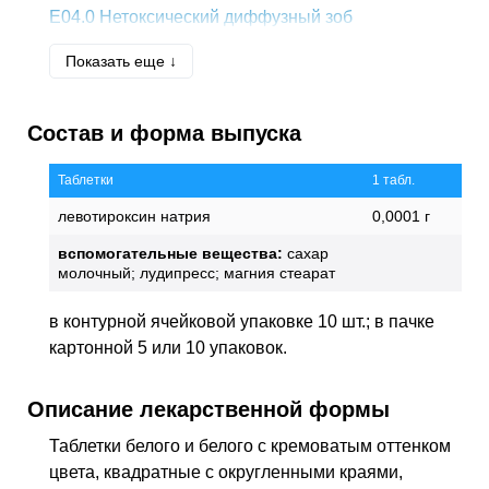
E04.0
Нетоксический диффузный зоб
E05.9
Тиреотоксикоз неуточненный
Показать еще ↓
E06.3
Аутоиммунный тиреоидит
E91*
Диагностика заболеваний эндокринной
Состав и форма выпуска
системы
Таблетки
1 табл.
левотироксин натрия
0,0001 г
вспомогательные вещества:
сахар
молочный; лудипресс; магния стеарат
в контурной ячейковой упаковке 10 шт.; в пачке
картонной 5 или 10 упаковок.
Описание лекарственной формы
Таблетки белого и белого с кремоватым оттенком
цвета, квадратные с округленными краями,