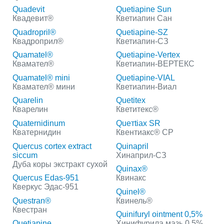
Quadevit
Quetiapine Sun
Квадевит®
Кветиапин Сан
Quadropril®
Quetiapine-SZ
Квадроприл®
Кветиапин-СЗ
Quamatel®
Quetiapine-Vertex
Квамател®
Кветиапин-ВЕРТЕКС
Quamatel® mini
Quetiapine-VIAL
Квамател® мини
Кветиапин-Виал
Quarelin
Quetitex
Кварелин
Кветитекс®
Quaternidinum
Queтtiaх SR
Кватернидин
Квентиакс® СP
Quercus cortex extract
Quinapril
siccum
Хинаприл-СЗ
Дуба коры экстракт сухой
Quinax®
Quercus Edas-951
Квинакс
Кверкус Эдас-951
Quinel®
Questran®
Квинель®
Квестран
Quinifuryl ointment 0,5%
Quetiapine
Хинифурила мазь 0,5%