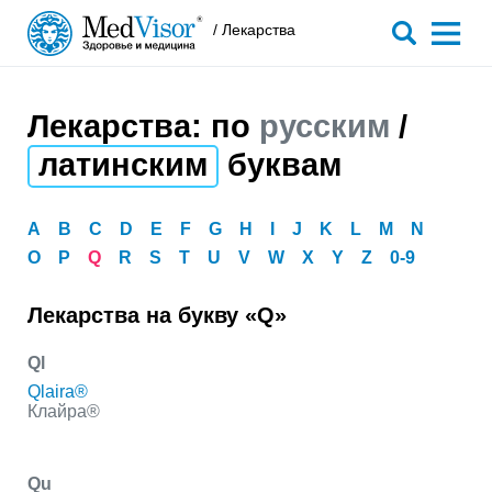
/ Лекарства
Лекарства: по
русским
/
латинским
буквам
A
B
C
D
E
F
G
H
I
J
K
L
M
N
O
P
Q
R
S
T
U
V
W
X
Y
Z
0-9
Лекарства на букву «Q»
Ql
Qlaira®
Клайра®
Qu