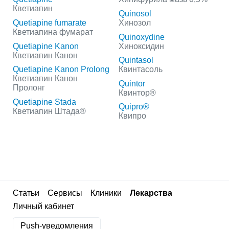
Кветиапин
Quinosol
Quetiapine fumarate
Хинозол
Кветиапина фумарат
Quinoxydine
Quetiapine Kanon
Хиноксидин
Кветиапин Канон
Quintasol
Quetiapine Kanon Prolong
Квинтасоль
Кветиапин Канон
Quintor
Пролонг
Квинтор®
Quetiapine Stada
Quipro®
Кветиапин Штада®
Квипро
Статьи
Сервисы
Клиники
Лекарства
Личный кабинет
Push-уведомления