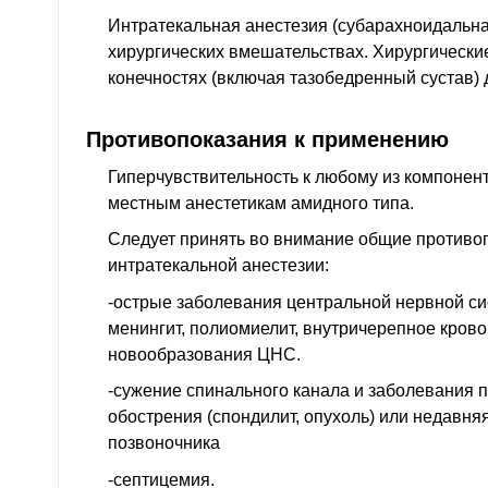
Интратекальная анестезия (субарахноидальна
хирургических вмешательствах. Хирургически
конечностях (включая тазобедренный сустав) д
Противопоказания к применению
Гиперчувствительность к любому из компонент
местным анестетикам амидного типа.
Следует принять во внимание общие противо
интратекальной анестезии:
-острые заболевания центральной нервной си
менингит, полиомиелит, внутричерепное крово
новообразования ЦНС.
-сужение спинального канала и заболевания 
обострения (спондилит, опухоль) или недавня
позвоночника
-септицемия.