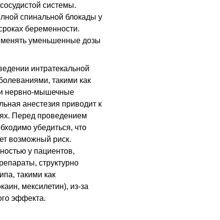
сосудистой системы.
лной спинальной блокады у
сроках беременности.
рименять уменьшенные дозы
ведении интратекальной
болеваниями, такими как
я и нервно-мышечные
альная анестезия приводит к
ях. Перед проведением
обходимо убедиться, что
ет возможный риск.
ностью у пациентов,
репараты, структурно
па, такими как
аин, мексилетин), из-за
ого эффекта.