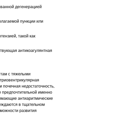
ованной дегенерацией
олагаемой пункции или
тензией, такой как
ствующая антикоагулянтная
там с тяжелыми
атриовентрикулярная
или почечная недостаточность,
е предпочтительной именно
нимающие антиаритмические
 нуждаются в тщательном
зможности развития