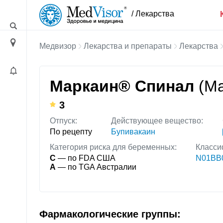
/ Лекарства
Медвизор
Лекарства и препараты
Лекарства
Маркаин® Спинал
(Ma
3
Отпуск:
Действующее вещество:
По рецепту
Бупивакаин
Категория риска для беременных:
Класси
C
— по FDA США
N01BB0
A
— по TGA Австралии
Фармакологические группы: