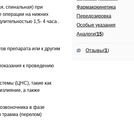
я, спинальная) при
Фармакокинетика
е операции на нижних
Передозировка
лительностью 1,5- 4 часа .
Особые указания
Аналоги(
15
)
ов препарата или к другим
Отзывы
(
1
)
показания к проведению
стемы (ЦНС), такие как
излияние, а также
позвоночника в фазе
я травма (перелом)