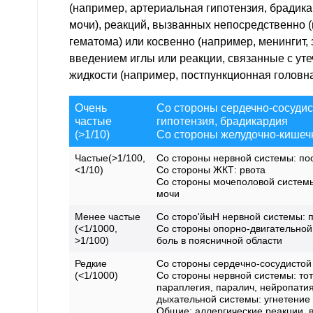
(например, артериальная гипотензия, брадик
мочи), реакций, вызванных непосредственно 
гематома) или косвенно (например, менингит,
введением иглы или реакции, связанные с ут
жидкости (например, постпункционная головна
Очень
Со стороны сердечно-сосудис
частые
гипотензия, брадикардия
(>1/10)
Со стороны желудочно-кишечн
Частые(>1/100,
Со стороны нервной системы: по
<1/10)
Со стороны ЖКТ: рвота
Со стороны мочеполовой системы
мочи
Менее частые
Со сторо'йыН нервной системы: п
(<1/1000,
Со стороны опорно-двигательной
>1/100)
боль в поясничной области
Редкие
Со стороны сердечно-сосудистой
(<1/1000)
Со стороны нервной системы: то
параплегия, паралич, нейропати
дыхательной системы: угнетение
Общие: аллергические реакции, в