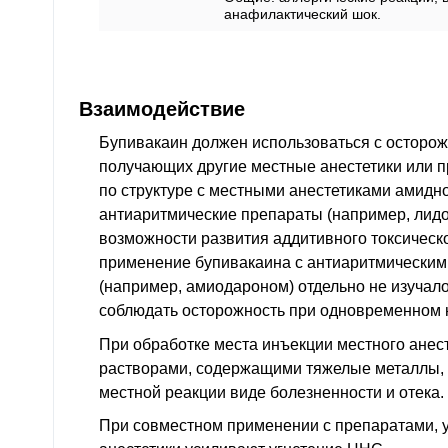
анафилактический шок.
Взаимодействие
Бупивакаин должен использоваться с осторож
получающих другие местные анестетики или 
по структуре с местными анестетиками амидно
антиаритмические препараты (например, лидок
возможности развития аддитивного токсическ
применение бупивакаина с антиаритмическими
(например, амиодароном) отдельно не изучало
соблюдать осторожность при одновременном н
При обработке места инъекции местного ане
растворами, содержащими тяжелые металлы, 
местной реакции виде болезненности и отека.
При совместном применении с препаратами,