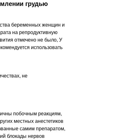
рмлении грудью
ества беременных женщин и
арата на репродуктивную
ития отмечено не было, У
екомендуется использовать
ичествах, не
гичны побочным реакциям,
ругих местных анестетиков
ызванные самим препаратом,
ний блокады нервов