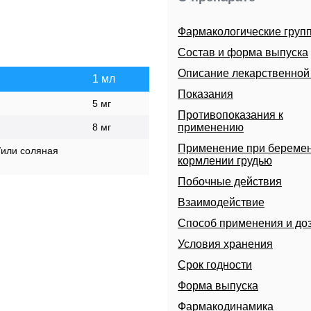
Фармакологические груп
Состав и форма выпуска
Описание лекарственно
1 мл
Показания
5 мг
Противопоказания к
8 мг
применению
Применение при беремен
/или соляная
кормлении грудью
Побочные действия
Взаимодействие
Способ применения и до
Условия хранения
Срок годности
Форма выпуска
Фармакодинамика