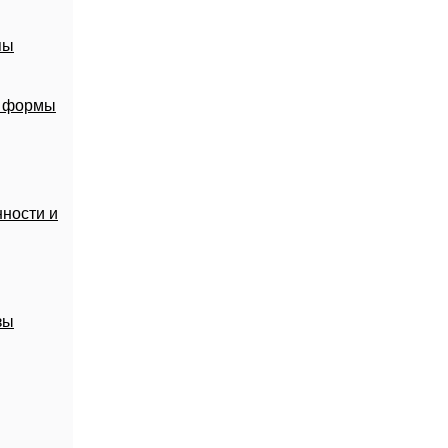
пы
й формы
ности и
зы