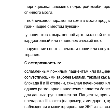
-пернициозная анемия с подострой комбинир
спинного мозга.
-гнойничковое поражение кожи в месте предп
граничащее с местом пункции;
-у пациентов с выраженной артериальной гипо
кардиогенный или гиповолемический шок.
-нарушение свертываемости крови или сопут
терапия.
С осторожностью:
ослабленным пожилым пациентам или пациен
сопутствующими заболеваниями, такими как 
блокада II и III степени, тяжелая печеночная 
однако регионарная анестезия является боле
для данных групп пациентов. Пациенты, при
препарата III класса (например, амиодарон),
наблюдении и мониторировании ЭКГ из-за во