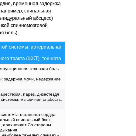
ардия, временная задержка
(например, спинальная
 эпидуральный абсцесс)
ечкой спинномозговой
я боль).
той системы: артериальная
ого тракта (ЖКТ): тошнота
стпункционная головная боль
: задержка мочи, недержание
арестезия, парез, дизестездя
 системы: мышечная слабость,
 системы: остановка сердца
тальный спинальный блок,
я, арахноидит Со стороны
 дыхания
 наиболее тяжёлых случаях -