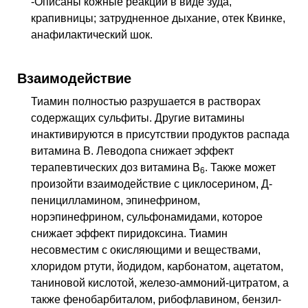
-Описаны кожные реакции в виде зуда,
крапивницы; затрудненное дыхание, отек Квинке,
анафилактический шок.
Взаимодействие
Тиамин полностью разрушается в растворах
содержащих сульфиты. Другие витамины
инактивируются в присутствии продуктов распада
витамина В. Леводопа снижает эффект
терапевтических доз витамина B
. Также может
6
произойти взаимодействие с циклосерином, Д-
пеницилламином, эпинефрином,
норэпинефрином, сульфонамидами, которое
снижает эффект пиридоксина. Тиамин
несовместим с окисляющими и веществами,
хлоридом ртути, йодидом, карбонатом, ацетатом,
таниновой кислотой, железо-аммоний-цитратом, а
также фенобарбиталом, рибофлавином, бензил-