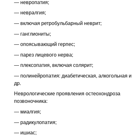
— невропатия;
— невралгия;
— включая ретробульбарный неврит;
— ганглиониты;
— опоясывающий герпес;
— парез лицевого нерва;
— плексопатия, включая солярит;
— полинейропатия: диабетическая, алкогольная и
др.
Неврологические проявления остеохондроза
позвоночника:
— миалгия;
— радикулопатия;
— ишиас;