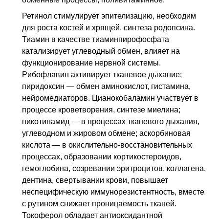
Ретинол стимулирует эпителизацию, необходим
для роста костей и хрящей, синтеза родопсина.
Тиамин в качестве тиаминпирофосфата
катализирует углеводный обмен, влияет на
функционирование нервной системы.
Рибофлавин активирует тканевое дыхание;
пиридоксин — обмен аминокислот, гистамина,
нейромедиаторов. Цианокобаламин участвует в
процессе кроветворения, синтезе миелина;
никотинамид — в процессах тканевого дыхания,
углеводном и жировом обмене; аскорбиновая
кислота — в окислительно-восстановительных
процессах, образовании кортикостероидов,
гемоглобина, созревании эритроцитов, коллагена,
дентина, свертывании крови, повышает
неспецифическую иммунорезистентность, вместе
с рутином снижает проницаемость тканей.
Токоферол обладает антиоксидантной