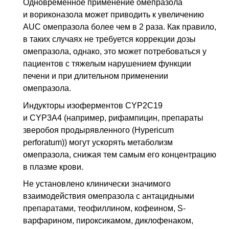
Одновре­менное применение омепразола
и вориконазола может приводить к увеличению
AUC омепразола более чем в 2 раза. Как правило,
в таких случаях не требуется коррекции дозы
омепразола, однако, это может потребоваться у
пациентов с тя­желым нарушением функции
печени и при длительном применении
омепразола.
Индукторы изоферментов CYP2C19
и CYP3A4 (например, рифампицин, препа­раты
зверобоя продырявленного (Hypericum
perforatum)) могут ускорять метабо­лизм
омепразола, снижая тем самым его концентрацию
в плазме крови.
Не установлено клинически значимого
взаимодействия омепразола с антацидными
препаратами, теофиллином, кофеином, S-
варфарином, пироксикамом, дикло­фенаком,