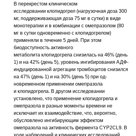
В перекрестом клиническом
исследовании клопидогрел (нагрузочная доза 300
мг, поддерживающая доза 75 мг в сутки) в виде
монотерапии и в комбинации с омепразолом (80
мг в сутки одновременно с клопидогрелом)
применяли в течение 5 дней. При этом
биодоступность активного
метаболита клопидогрела снизилась на 46% (день
1) и на 42% (день 5), уровень ингибирования АДФ-
индуцирован­ной агрегации тромбоцитов снизился
на 47% (день 1) и на 30% (день 5) при од­
новременном применении омепразола
и клопидогрела. В другом исследовании
установлено, что применение клопидогрела и
омепразола в разные моменты вре­мени не
исключает их взаимодействие, что, вероятно,
обусловлено ингибирую­щим эффектом
омепразола на активность фермента CYP2CL9. В
ходе наблюде­ний и клинических исследований