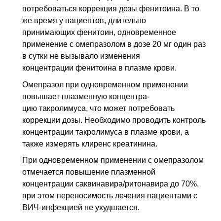
потребоваться коррекция дозы фенитои­на. В то
же время у пациентов, длительно
принимающих фенитоин, одновремен­ное
применение с омепразолом в дозе 20 мг один раз
в сутки не вызывало измене­ния
концентрации фенитоина в плазме крови.
Омепразол при одновременном применении
повышает плазменную концентра­
цию такролимуса, что может потребовать
коррекции дозы. Необходимо прово­дить контроль
концентрации такролимуса в плазме крови, а
также измерять кли­ренс креатинина.
При одновременном применении с омепразолом
отмечается повышение плазмен­ной
концентрации саквинавира/ритонавира до 70%,
при этом переносимость ле­чения пациентами с
ВИЧ-инфекцией не ухудшается.