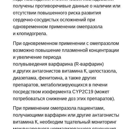
получены противоречивые данные о наличии или
отсутствии повышенного риска развития
сердечно-сосудистых осложнений при
одновременном применении омепразола
и клопидогрела.
При одновременном применении с омепразолом
возможно повышение плазмен­ной концентрации
и увеличение периода
полувыведения варфарина (R-варфарин)
и других антагонистов витамина К, цилостазола,
диазепама, фенитоина, а также других
препаратов, метаболизирующихся в печени
посредством изофер­мента CYP2C19 (может
потребоваться снижение доз этих препаратов).
При применении омепразола пациентами,
получающими варфарин или другие антагонисты
витамина К, необходим тщательный мониторинг
международного нормализованного отношения