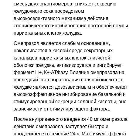
смесь двух энантиомеров, снижает секрецию
желудочного сока посредством
высокоселективного механизма дей­ствия:
специфического ингибирования протонной помпы
париетальных клеток желудка.
Омепразол является слабым основанием,
накапливается в кислой среде секреторных
канальцев париетальных клеток слизистой
оболочки желудка, акти­визируется и ингибирует
фермент Н+, К+-АТФазу. Влияние омепразола на
по­следний этап образования соляной кислоты в
желудке является дозозависимым и обеспечивает
высокоэффективное ингибирование базальной и
стимулированной секреции соляной кислоты, вне
зависимости от стимулирующего фактора.
После внутривенного введения 40 мг омепразола
действие омепразола наступает быстро и
продолжается в течение 24 ч. Максимум эффекта