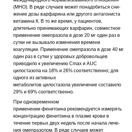
(МНО). В ряде случаев может понадобиться сни­
жение дозы варфарина или другого антагониста
витамина К. В то же время, у пациентов,
длительно принимающих варфарин, совместное
применение омепра­зола в дозе 20 мг один раз в
сутки не вызывало изменения времени
коагуляции. Применение омепразола в дозе 40 мг
один раз в сутки у здоровых добровольцев
приводило к увеличению Сmах и AUC
цилостазола на 18% и 26% соответствен­но; для
одного из активных
метаболитов цилостазола увеличение составило
29% и 69% соответственно.
При одновременном
применении фенитоина рекомендуется измерять
концентра­цию фенитоина в плазме крови в
течение первых двух недель после начала лече­
ния омепразолом. В ряде случаев может