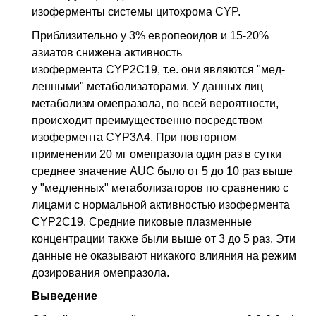
изоферменты системы цитохрома CYP.
Приблизительно у 3% европеоидов и 15-20%
азиатов снижена активность
изофермента CYP2C19, т.е. они являются "мед­
ленными" метаболизаторами. У данных лиц
метаболизм омепразола, по всей ве­роятности,
происходит преимущественно посредством
изофермента CYP3A4. При повторном
применении 20 мг омепразола один раз в сутки
среднее значение AUC было от 5 до 10 раз выше
у "медленных" метаболизаторов по сравнению с
лицами с нормальной активностью изофермента
CYP2C19. Средние пиковые плазменные
концентрации также были выше от 3 до 5 раз. Эти
данные не оказывают никакого влияния на режим
дозирования омепразола.
Выведение