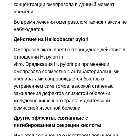
концен­трации омепразола в данный момент
времени.
Во время лечения омепразолом тахифплаксия не
наблюдается.
Действие на Helicobacter pylori
Омепразол оказывает бактерицидное действие в
отношении Н. pylori in
vitro. Эрадикация Н. pyloriпри применении
омепразола совместно с антибактериальными
препаратами сопровождается быстрым
устранением симптомов, высокой степе­нью
заживления дефектов слизистой оболочки
желудочно-кишечного тракта и длительной
ремиссией язвенной болезни.
Другие эффекты, связанные с
ингибированием секреции кислоты
Имеются сообщения о некотором повышении