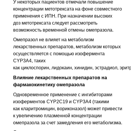
У некоторых пациентов отмечали повышение
концентрации метотрексата на фоне совместного
применения с ИПН. При назначении высоких
доз мето­трексата следует рассмотреть
возможность временной отмены омепразола.
Омепразол не влияет на метаболизм
лекарственных препаратов, метаболизм кото­рых
осуществляется с помощью изофермента
CYP3A4, таких
как циклоспорин, лидокаин, хинидин, эстрадиол, эрит
Влияние лекарственных препаратов на
фармакокинетику омепразола
Одновременное применение с ингибиторами
изоферментов CYP2C19 и CYP3A4 (такими
как кларитромицин, вориконазол) может привести
к увеличению плаз­менной концентрации
омепразола за счет замедления его метаболизма.