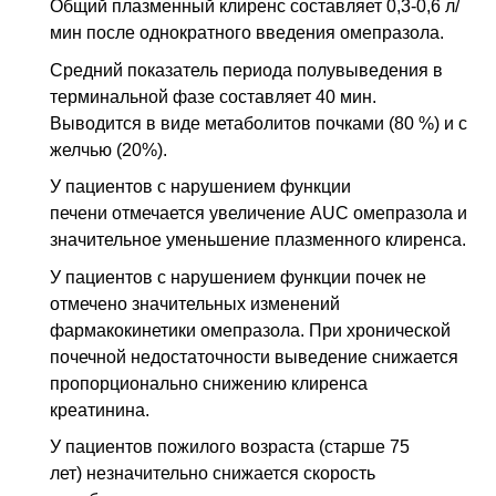
Общий плазменный клиренс составляет 0,3-0,6 л/
мин после однократного введе­ния омепразола.
Средний показатель периода полувыведения в
терминальной фазе составляет 40 мин.
Выводится в виде метаболитов почками (80 %) и с
желчью (20%).
У пациентов с нарушением функции
печени отмечается увеличение AUC омепразола и
значительное уменьшение плазменного клиренса.
У пациентов с нарушением функции почек не
отмечено значительных изменений
фармакокинетики омепразола. При хронической
почечной недостаточности выве­дение снижается
пропорционально снижению клиренса
креатинина.
У пациентов пожилого возраста (старше 75
лет) незначительно снижается ско­рость