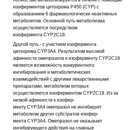
изоферментов цитохрома Р450 (CYP) с
образованием 6 фарма­кологически неактивных
метаболитов. Основной путь метаболизма
осуществля­ется посредством
изофермента CYP2C19.
Другой путь - с участием изофермента
цитохрома CYP3A4. Результатом высокой
афинности омепразола к изоферменту CYP2C19
является возможность конкурентного
ингибирования и метаболитических
взаимодействий с другими лекарственными
препаратами, метаболизм кото­рых
осуществляется изоферментом CYP2C19. Из-за
низкой афинности к изофер­
менту CYP3A4 омепразол не ингибирует
метаболизм других субстратов изофер­
мента CYP3A4. Омепразол не оказывает
ингибирующего действия на главные