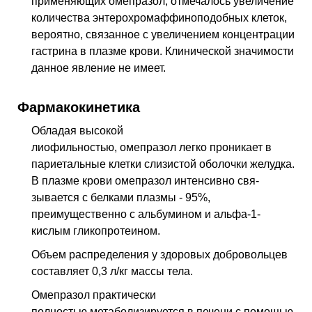
применяющих омепразол, отмечалось увеличение
количества энтерохромаффиноподобных клеток,
вероятно, связанное с увеличе­нием концентрации
гастрина в плазме крови. Клинической значимости
данное яв­ление не имеет.
Фармакокинетика
Обладая высокой
лиофильностью, омепразол легко проникает в
париетальные клетки слизистой оболочки желудка.
В плазме крови омепразол интенсивно свя­
зывается с белками плазмы - 95%,
преимущественно с альбумином и альфа-1-
кислым гликопротеином.
Объем распределения у здоровых добровольцев
состав­ляет 0,3 л/кг массы тела.
Омепразол практически
полностью метаболизируется в печени с помощью