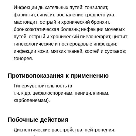
O85
Послеродовой сепсис
Инфекции дыхательных путей: тонзиллит,
O86
Другие послеродовые инфекции
фарингит, синусит, воспаление среднего уха,
мастоидит; острый и хронический бронхит,
бронхоэктатическая болезнь; инфекции мочевых
путей: острый и хронический пиелонефрит, цистит;
гинекологические и послеродовые инфекции;
инфекции кожи, мягких тканей, костей и суставов;
гонорея.
Противопоказания к применению
Гиперчувствительность (в
т.ч. к др. цефалоспоринам, пенициллинам,
карбопенемам).
Побочные действия
Диспептические расстройства, нейтропения,