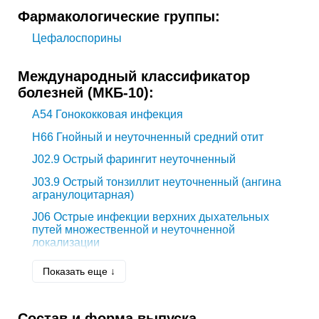
Фармакологические группы:
Цефалоспорины
Международный классификатор
болезней (МКБ-10):
A54
Гонококковая инфекция
H66
Гнойный и неуточненный средний отит
J02.9
Острый фарингит неуточненный
J03.9
Острый тонзиллит неуточненный (ангина
агранулоцитарная)
J06
Острые инфекции верхних дыхательных
путей множественной и неуточненной
локализации
J32
Хронический синусит
Показать еще ↓
J40
Бронхит, не уточненный как острый или
хронический
Состав и форма выпуска