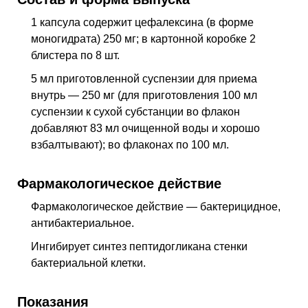
J42
Хронический бронхит неуточненный
1 капсула содержит цефалексина (в форме
J47
Бронхоэктатическая болезнь [бронхоэктаз]
моногидрата) 250 мг; в картонной коробке 2
L00-L08
Инфекции кожи и подкожной клетчатки
блистера по 8 шт.
M00-M03
Инфекционные артропатии
5 мл приготовленной суспензии для приема
M86
Остеомиелит
внутрь — 250 мг (для приготовления 100 мл
суспензии к сухой субстанции во флакон
N12
Тубулоинтерстициальный нефрит, не
уточненный как острый или хронический
добавляют 83 мл очищенной воды и хорошо
взбалтывают); во флаконах по 100 мл.
N30
Цистит
N39.0
Инфекция мочевыводящих путей без
установленной локализации
Фармакологическое действие
N49
Воспалительные болезни мужских половых
Фармакологическое действие — бактерицидное,
органов, не классифицированные в других
антибактериальное
.
рубриках
Ингибирует синтез пептидогликана стенки
N70-N77
Воспалительные болезни женских
тазовых органов
бактериальной клетки.
N74.3
Гонококковые воспалительные болезни
женских тазовых органов (A54.2+)
Показания