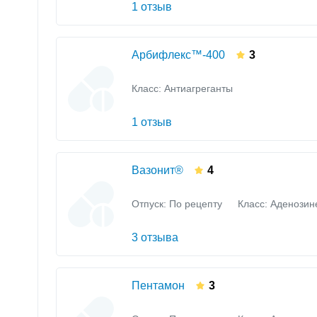
1 отзыв
Арбифлекс™-400
3
Класс:
Антиагреганты
1 отзыв
Вазонит®
4
Отпуск: По рецепту
Класс:
Аденозине
3 отзыва
Пентамон
3