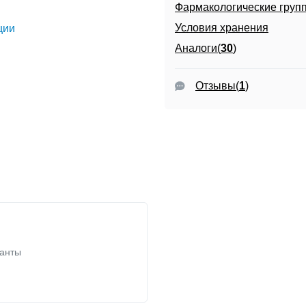
Фармакологические груп
Условия хранения
ции
Аналоги(
30
)
Отзывы
(
1
)
ганты