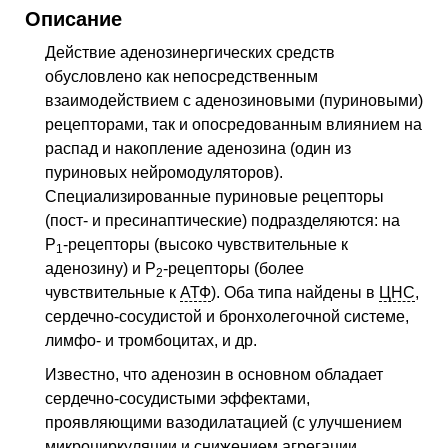
Описание
Действие аденозинергических средств
обусловлено как непосредственным
взаимодействием с аденозиновыми (пуриновыми)
рецепторами, так и опосредованным влиянием на
распад и накопление аденозина (один из
пуриновых нейромодуляторов).
Специализированные пуриновые рецепторы
(пост- и пресинаптические) подразделяются: на
Р
-рецепторы (высоко чувствительные к
1
аденозину) и Р
-рецепторы (более
2
чувствительные к
АТФ
). Оба типа найдены в
ЦНС
,
сердечно-сосудистой и бронхолегочной системе,
лимфо- и тромбоцитах, и др.
Известно, что аденозин в основном обладает
сердечно-сосудистыми эффектами,
проявляющими вазодилатацией (с улучшением
микроциркуляции и снижением агрегации