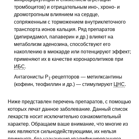
тромбоцитов) и отрицательным ино-, хроно- и
дромотропным влиянием на сердце,
сопряженным с торможением внутриклеточного
транспорта ионов кальция. Ряд препаратов
(дипиридамол, папаверин и др.) влияют на
метаболизм аденозина, способствуют его
накоплению в миокарде или потенцируют эффект;
применяют их в качестве коронаролитиков при
ИБС
.
Антагонисты Р
-рецепторов — метилксантины
1
(кофеин, теофиллин и др.) — стимулируют
ЦНС
.
Ниже представлен перечень препаратов, с помощью
которых лечат данное заболевание. Данный список
лекарств носит исключительно ознакомительный
характер. Обращаем ваше внимание, что многие из
них являются сильнодействующими, их нельзя
применять без назначения квалифицированного