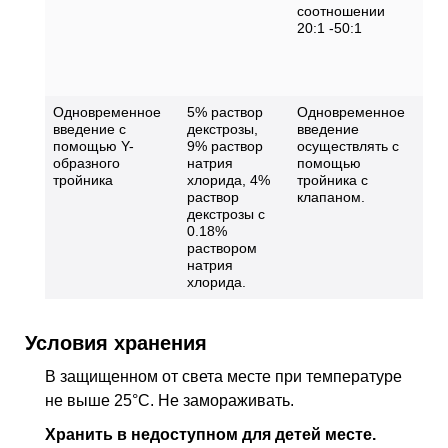
соотношении
пр
20:1 -50:1
Пр
те
по
пр
Одновременное
5% раствор
Одновременное
Тр
введение с
декстрозы,
введение
кл
помощью Y-
9% раствор
осуществлять с
ра
образного
натрия
помощью
ря
тройника
хлорида, 4%
тройника с
ин
раствор
клапаном.
декстрозы с
0.18%
раствором
натрия
хлорида.
Условия хранения
В защищенном от света месте при температуре
не выше 25°С. Не замораживать.
Хранить в недоступном для детей месте.