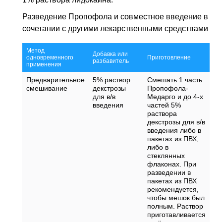
Разведение Пропофола и совместное введение в
сочетании с другими лекарственными средствами
Метод
Добавка или
одновременного
Приготовление
Пр
разбавитель
применения
Предварительное
5% раствор
Смешать 1 часть
Го
смешивание
декстрозы
Пропофола-
ас
для в/в
Медарго и до 4-х
ус
введения
частей 5%
не
раствора
пе
декстрозы для в/в
пр
введения либо в
См
пакетах из ПВХ,
ст
либо в
те
стеклянных
флаконах. При
разведении в
пакетах из ПВХ
рекомендуется,
чтобы мешок был
полным. Раствор
приготавливается