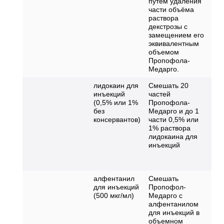
путём удаления
части объёма
раствора
декстрозы с
замещением его
эквивалентным
объемом
Пропофола-
Медарго.
лидокаин для
Смешать 20
Го
инъекций
частей
со
(0,5% или 1%
Пропофола-
ус
без
Медарго и до 1
ас
консервантов)
части 0,5% или
не
1% раствора
пе
лидокаина для
пр
инъекций
Пр
то
ин
алфентанил
Смешать
Го
для инъекций
Пропофол-
со
(500 мкг/мл)
Медарго с
ус
алфентанилом
ас
для инъекций в
не
объемном
пе