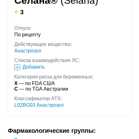
Селана®
(Selana)
3
Отпуск:
По рецепту
Действующее вещество:
Анастрозол
Список взаимодействия ЛС:
Добавить
Категория риска для беременных:
X
— по FDA США
C
— по TGA Австралии
Классификатор АТХ:
L02BG03 Анастрозол
Фармакологические группы: