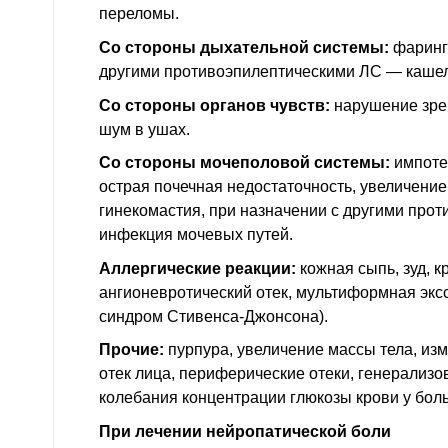
переломы.
Со стороны дыхательной системы:
фаринги
другими противоэпилептическими ЛС — кашел
Со стороны органов чувств:
нарушение зрен
шум в ушах.
Со стороны мочеполовой системы:
импоте
острая почечная недостаточность, увеличени
гинекомастия, при назначении с другими про
инфекция мочевых путей.
Аллергические реакции:
кожная сыпь, зуд, к
ангионевротический отек, мультиформная экс
синдром Стивенса-Джонсона).
Прочие:
пурпура, увеличение массы тела, изм
отек лица, периферические отеки, генерализов
колебания концентрации глюкозы крови у бол
При лечении нейропатической боли