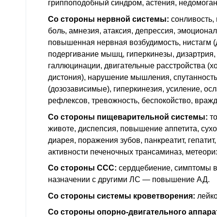
гриппоподобный синдром, астения, недомоган
Со стороны нервной системы:
сонливость, 
боль, амнезия, атаксия, депрессия, эмоциона
повышенная нервная возбудимость, нистагм (
подергивание мышц, гиперкинезы, дизартрия,
галлюцинации, двигательные расстройства (хо
дистония), нарушение мышления, спутанность 
(дозозависимые), гиперкинезия, усиление, ос
рефлексов, тревожность, беспокойство, вражд
Со стороны пищеварительной системы:
то
животе, диспепсия, повышение аппетита, сухос
диарея, поражения зубов, панкреатит, гепатит
активности печеночных трансаминаз, метеориз
Со стороны
ССС
:
сердцебиение, симптомы в
назначении с другими ЛС — повышение
АД
.
Со стороны системы кроветворения:
лейко
Со стороны опорно-двигательного аппара