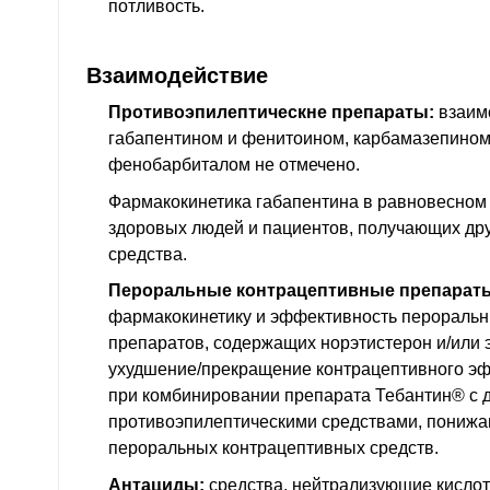
потливость.
Взаимодействие
Противоэпилептическне препараты:
взаим
габапентином и фенитоином, карбамазепином,
фенобарбиталом не отмечено.
Фармакокинетика габапентина в равновесном 
здоровых людей и пациентов, получающих др
средства.
Пероральные контрацептивные препарат
фармакокинетику и эффективность перораль
препаратов, содержащих норэтистерон и/или 
ухудшение/прекращение контрацептивного э
при комбинировании препарата Тебантин® с 
противоэпилептическими средствами, пониж
пероральных контрацептивных средств.
Антациды:
средства, нейтрализующие кислот