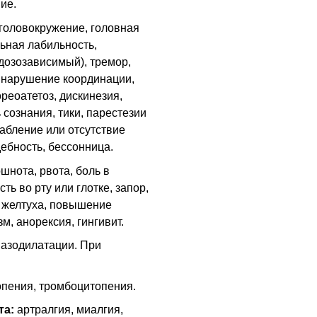
ие.
головокружение, головная
льная лабильность,
дозозависимый), тремор,
 нарушение координации,
реоатетоз, дискинезия,
сознания, тики, парестезии
лабление или отсутствие
ебность, бессонница.
шнота, рвота, боль в
ть во рту или глотке, запор,
, желтуха, повышение
м, анорексия, гингивит.
азодилатации. При
пения, тромбоцитопения.
та:
артралгия, миалгия,