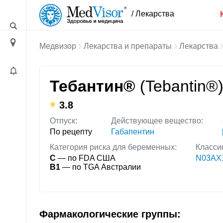
/ Лекарства
Медвизор
Лекарства и препараты
Лекарства
Тебантин®
(Tebantin®
3.8
Отпуск:
Действующее вещество:
По рецепту
Габапентин
Категория риска для беременных:
Класси
C
— по FDA США
N03AX1
B1
— по TGA Австралии
Фармакологические группы: