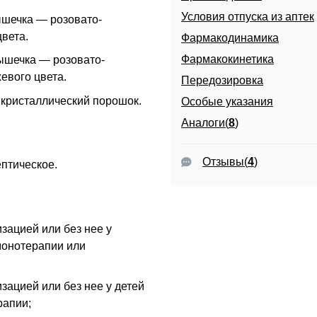
Условия отпуска из аптек
шечка — розовато-
цвета.
Фармакодинамика
Фармакокинетика
ышечка — розовато-
евого цвета.
Передозировка
 кристаллический порошок.
Особые указания
Аналоги(
8
)
Отзывы
(
4
)
ептическое
.
зацией или без нее у
 монотерапии или
зацией или без нее у детей
рапии;