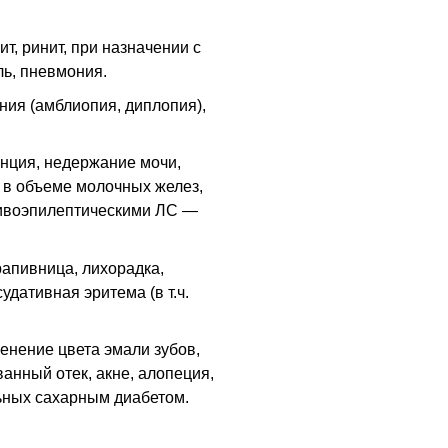
т, ринит, при назначении с
ь, пневмония.
ия (амблиопия, диплопия),
нция, недержание мочи,
е в объеме молочных желез,
тивоэпилептическими ЛС —
рапивница, лихорадка,
судативная эритема (
в т.ч.
енение цвета эмали зубов,
анный отек, акне, алопеция,
ьных сахарным диабетом.