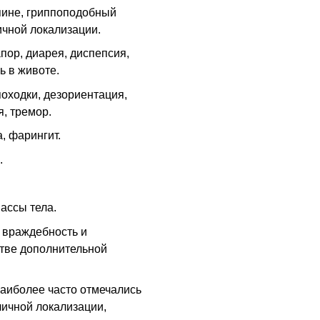
пине, гриппоподобный
ичной локализации.
пор, диарея, диспепсия,
ь в животе.
оходки, дезориентация,
, тремор.
, фарингит.
.
ассы тела.
ь враждебность и
стве дополнительной
аиболее часто отмечались
личной локализации,