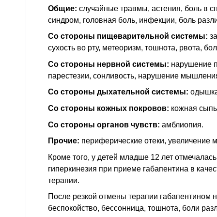
Общие:
случайные травмы, астения, боль в с
синдром, головная боль, инфекции, боль разл
Со стороны пищеварительной системы:
за
сухость во рту, метеоризм, тошнота, рвота, бол
Со стороны нервной системы:
нарушение п
парестезии, сонливость, нарушение мышления
Со стороны дыхательной системы:
одышка
Со стороны кожных покровов:
кожная сыпь
Со стороны органов чувств:
амблиопия.
Прочие:
периферические отеки, увеличение м
Кроме того, у детей младше 12 лет отмечалас
гиперкинезия при приеме габапентина в каче
терапии.
После резкой отмены терапии габапентином н
беспокойство, бессонница, тошнота, боли раз