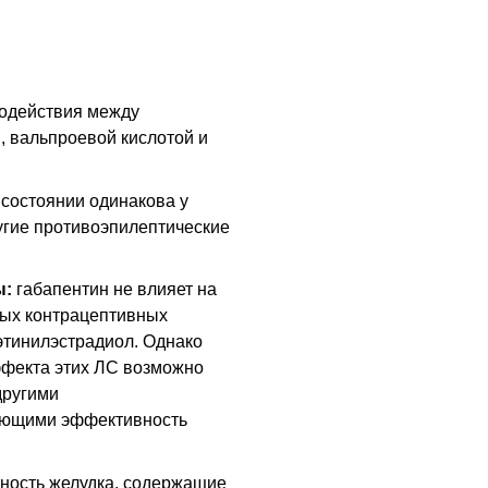
одействия между
 вальпроевой кислотой и
состоянии одинакова у
угие противоэпилептические
ы:
габапентин не влияет на
ных контрацептивных
этинилэстрадиол. Однако
ффекта этих
ЛС
возможно
другими
ающими эффективность
ность желудка, содержащие