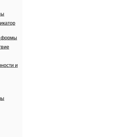
пы
икатор
й формы
твие
ности и
зы