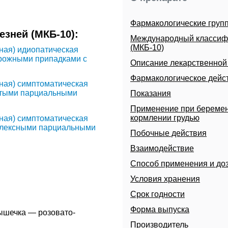
Фармакологические груп
зней (МКБ-10):
Международный классиф
(МКБ-10)
ная) идиопатическая
орожными припадками с
Описание лекарственно
Фармакологическое дейс
ная) симптоматическая
стыми парциальными
Показания
Применение при беремен
кормлении грудью
ная) симптоматическая
мплексными парциальными
Побочные действия
Взаимодействие
Способ применения и до
Условия хранения
Срок годности
Форма выпуска
ышечка — розовато-
Производитель