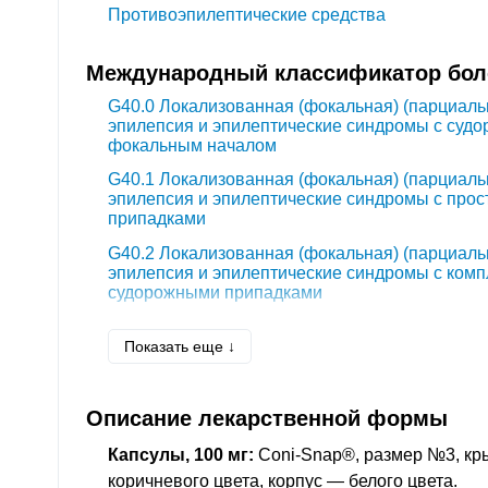
Противоэпилептические средства
Международный классификатор боле
G40.0
Локализованная (фокальная) (парциаль
эпилепсия и эпилептические синдромы с суд
фокальным началом
G40.1
Локализованная (фокальная) (парциаль
эпилепсия и эпилептические синдромы с про
припадками
G40.2
Локализованная (фокальная) (парциаль
эпилепсия и эпилептические синдромы с ко
судорожными припадками
G58.9
Мононевропатия неуточненная
Показать еще ↓
G62.9
Полинейропатия неуточненная
R52.2
Другая постоянная боль
Описание лекарственной формы
Капсулы, 100 мг:
Coni-Snap®, размер №3, кр
коричневого цвета, корпус — белого цвета.