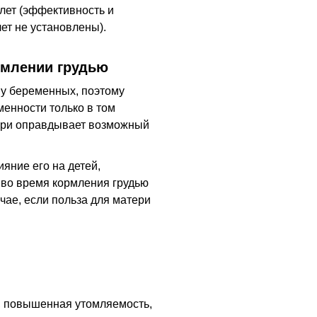
лет (эффективность и
лет не установлены).
рмлении грудью
 у беременных, поэтому
менности только в том
тери оправдывает возможный
яние его на детей,
 во время кормления грудью
чае, если польза для матери
а, повышенная утомляемость,