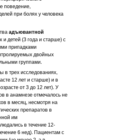
ое поведение,
делей при болях у человека
ства
адъювантной
 и детей (3 года и старше) с
ими припадками
онтролируемых двойных
ельными группами.
 в трех исследованиях,
сте 12 лет и старше) и в
зрасте от 3 до 12 лет). У
ов в анамнезе отмечалось не
ов в месяц, несмотря на
ических препаратов в
нной им
людались в течение 12-
ечение 6 нед). Пациентам с
и (не менее 2, а в