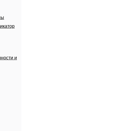
пы
икатор
ности и