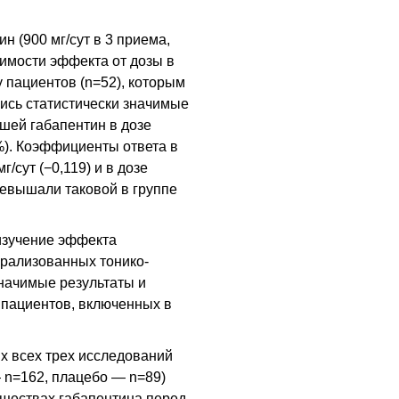
н (900 мг/сут в 3 приема,
симости эффекта от дозы в
 пациентов (n=52), которым
лись статистически значимые
вшей габапентин в дозе
0%). Коэффициенты ответа в
/сут (−0,119) и в дозе
превышали таковой в группе
изучение эффекта
ерализованных тонико-
значимые результаты и
 пациентов, включенных в
х всех трех исследований
 n=162, плацебо — n=89)
уществах габапентина перед