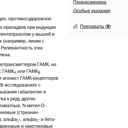
Передозировка
Особые указания
щее, противосудорожное
.
Препараты
(
9
)
х припадков при индукции
лентетразолом у мышей и
х (например, линии с
 Релевантность этих
лена.
йротрансмиттером
ГАМК
, но
с ГАМК
или ГАМК
А
В
 агонист ГАМК-рецепторов
. В исследованиях с
зывания габапентин в
ва к ряду других
таматные, N-метил-D-
иновые (стрихнин-
), альфа
-, альфа
- и бета-
1
2
кариновые и никотиновые