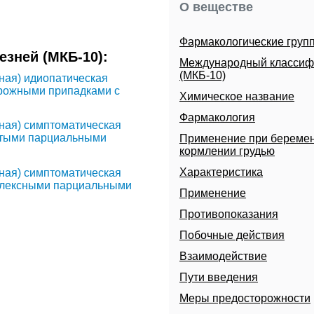
О веществе
Фармакологические груп
зней (МКБ-10):
Международный классиф
(МКБ-10)
ная) идиопатическая
орожными припадками с
Химическое название
Фармакология
ная) симптоматическая
стыми парциальными
Применение при беремен
кормлении грудью
Характеристика
ная) симптоматическая
мплексными парциальными
Применение
Противопоказания
 (B02.2+)
Побочные действия
Взаимодействие
Пути введения
Меры предосторожности