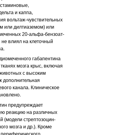
истаминовые,
дельта и каппа,
ния вольтаж-чувствительных
м или дилтиаземом) или
меченных 20-альфа-бензоат-
н не влиял на клеточный
а.
диомеченного габапентина
тканях мозга крыс, включая
а животных с высоким
к дополнительная
вого канала. Клиническое
ановлено.
тин предупреждает
ую реакцию на различных
й (модели стрептозоцин-
го мозга и др.). Кроме
и периферического