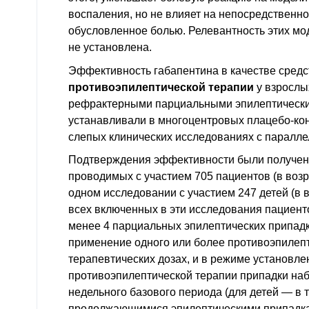
воспаления, но не влияет на непосредственн
обусловленное болью. Релевантность этих мо
не установлена.
Эффективность габапентина в качестве сред
противоэпилептической терапии
у взрослых
рефрактерными парциальными эпилептическ
устанавливали в многоцентровых плацебо-к
слепых клинических исследованиях с паралл
Подтверждения эффективности были получены
проводимых с участием 705 пациентов (в возра
одном исследовании с участием 247 детей (в во
всех включенных в эти исследования пациент
менее 4 парциальных эпилептических припадк
применение одного или более противоэпилепт
терапевтических дозах, и в режиме установле
противоэпилептической терапии припадки наб
недельного базового периода (для детей — в т
продолжающимися эпилептическими припадкам