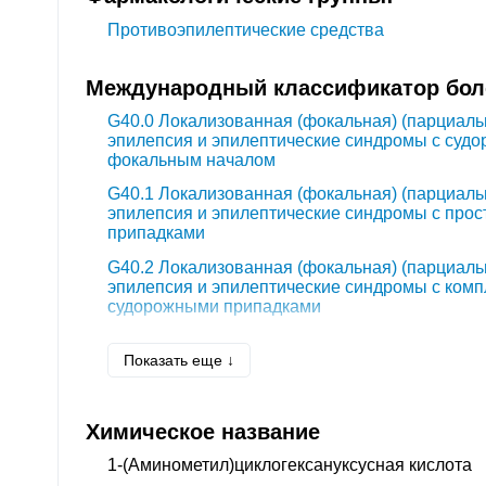
Противоэпилептические средства
Международный классификатор боле
G40.0
Локализованная (фокальная) (парциаль
эпилепсия и эпилептические синдромы с суд
фокальным началом
G40.1
Локализованная (фокальная) (парциаль
эпилепсия и эпилептические синдромы с про
припадками
G40.2
Локализованная (фокальная) (парциаль
эпилепсия и эпилептические синдромы с ко
судорожными припадками
G53.0
Невралгия после опоясывающего лишая
Показать еще ↓
Химическое название
1-(Аминометил)циклогексануксусная кислота