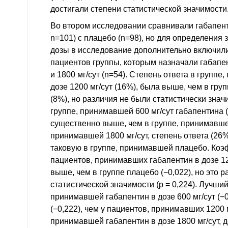
достигали степени статистической значимости
Во втором исследовании сравнивали габапенти
n=101) с плацебо (n=98), но для определения
дозы в исследование дополнительно включил
пациентов группы, которым назначали габапент
и 1800 мг/сут (n=54). Степень ответа в групп
дозе 1200 мг/сут (16%), была выше, чем в гр
(8%), но различия не были статистически зна
группе, принимавшей 600 мг/сут габапентина 
существенно выше, чем в группе, принимавшей
принимавшей 1800 мг/сут, степень ответа (26
таковую в группе, принимавшей плацебо. Коэ
пациентов, принимавших габапентин в дозе 120
выше, чем в группе плацебо (−0,022), но это 
статистической значимости (p = 0,224). Лучши
принимавшей габапентин в дозе 600 мг/сут (−0,
(−0,222), чем у пациентов, принимавших 1200 м
принимавшей габапентин в дозе 1800 мг/сут, д