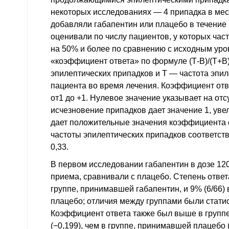
некоторых исследованиях — 4 припадка в мес
добавляли габапентин или плацебо в течение
оценивали по числу пациентов, у которых ча
на 50% и более по сравнению с исходным уро
«коэффициент ответа» по формуле (Т-В)/(Т+В)
эпилептических припадков и T — частота эпил
пациента во время лечения. Коэффициент отв
от1 до +1. Нулевое значение указывает на от
исчезновение припадков дает значение 1, ув
дает положительные значения коэффициента 
частоты эпилептических припадков соответст
0,33.
В первом исследовании габапентин в дозе 1200
приема, сравнивали с плацебо. Степень ответ
группе, принимавшей габапентин, и 9% (6/66)
плацебо; отличия между группами были стати
Коэффициент ответа также был выше в групп
(−0,199), чем в группе, принимавшей плацебо 