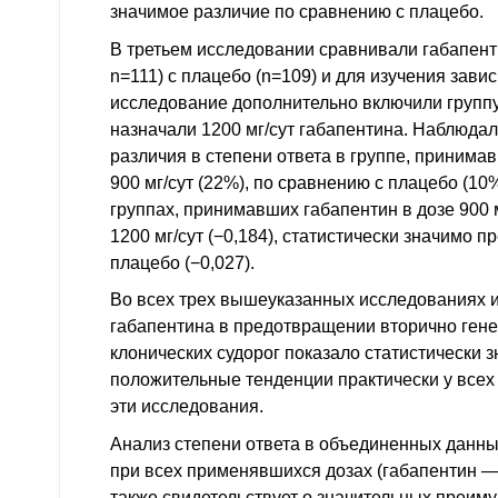
значимое различие по сравнению с плацебо.
В третьем исследовании сравнивали габапенти
n=111) с плацебо (n=109) и для изучения зави
исследование дополнительно включили группу
назначали 1200 мг/сут габапентина. Наблюда
различия в степени ответа в группе, принима
900 мг/сут (22%), по сравнению с плацебо (1
группах, принимавших габапентин в дозе 900 мг
1200 мг/сут (−0,184), статистически значимо 
плацебо (−0,027).
Во всех трех вышеуказанных исследованиях 
габапентина в предотвращении вторично ген
клонических судорог показало статистически 
положительные тенденции практически у всех
эти исследования.
Анализ степени ответа в объединенных данны
при всех применявшихся дозах (габапентин —
также свидетельствует о значительных преим