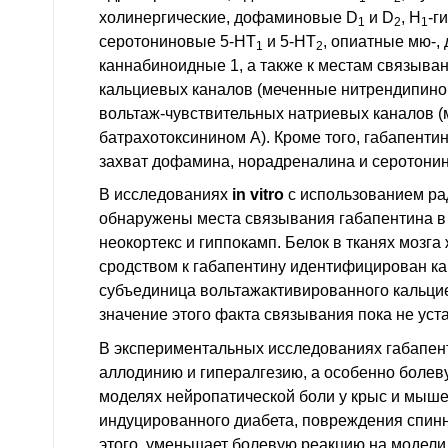
холинергические, дофаминовые D
и D
, H
-г
1
2
1
серотониновые 5-HT
и 5-HT
, опиатные мю-, 
1
2
каннабиноидные 1, а также к местам связыва
кальциевых каналов (меченные нитрендипино
вольтаж-чувствительных натриевых каналов (
батрахотоксинином А). Кроме того, габапенти
захват дофамина, норадреналина и серотонин
В исследованиях
in vitro
с использованием ра
обнаружены места связывания габапентина в 
неокортекс и гиппокамп. Белок в тканях мозг
сродством к габапентину идентифицирован ка
субъединица вольтажактивированного кальцие
значение этого факта связывания пока не уст
В экспериментальных исследованиях габапен
аллодинию и гипералгезию, а особенно болев
моделях нейропатической боли у крыс и мыше
индуцированного диабета, повреждения спинно
этого, уменьшает болевую реакцию на модел