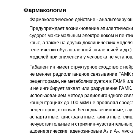
Фармакология
Фармакологическое действие
- анальгезирую
Предупреждает возникновение эпилептически
судорог максимальным электрошоком и пенти
крыс, а также на других доклинических моделя
генетически обусловленной эпилепсией и др.).
моделей при эпилепсии у человека не установ
Габапентин имеет структурное сходство с не
не меняет радиолигандное связывание
ГАМК
рецепторами, не метаболизируется в
ГАМК
или
и не ингибирует захват или разрушение
ГАМК
использованием метода радиолигандного свя
концентрациях до 100 мкМ не проявлял сродст
рецепторов, включая бензодиазепиновые, глу
аспартатные, квисквалатные, каинатные, глиц
нечувствительные и стрихнин-чувствительные
адренергические, аденозиновые А
и А
, мус
1
2