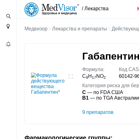
/ Лекарства
Медвизор
Лекарства и препараты
Действующ
Габапенти
Формула:
Код CAS
C
H
NO
60142-9
9
17
2
Категория риска для бе
C
— по FDA США
B1
— по TGA Австралии
9 препаратов
Фармакологические группы: