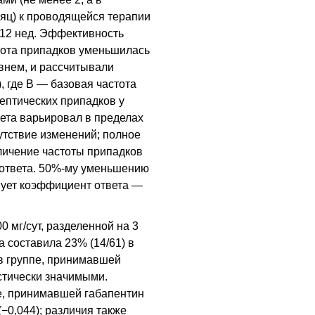
яц) к проводящейся терапии
 12
нед
. Эффективность
стота припадков уменьшилась
внем, и рассчитывали
, где В — базовая частота
ептических припадков у
ета варьировал в пределах
сутствие изменений; полное
еличение частоты припадков
ответа. 50%-му уменьшению
вует коэффициент ответа —
 мг/сут, разделенной на 3
а составила 23% (14/61) в
 в группе, принимавшей
стически значимыми.
е, принимавшей габапентин
(−0,044); различия также