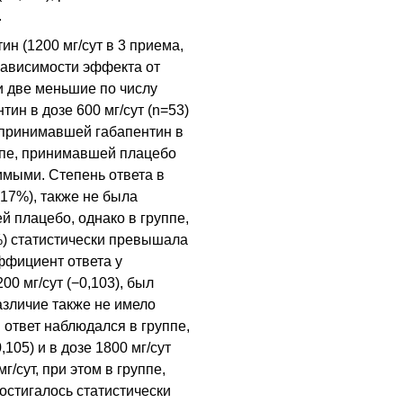
.
н (1200 мг/сут в 3 приема,
 зависимости эффекта от
и две меньшие по числу
ин в дозе 600 мг/сут (n=53)
е, принимавшей габапентин в
уппе, принимавшей плацебо
чимыми. Степень ответа в
(17%), также не была
 плацебо, однако в группе,
%) статистически превышала
ффициент ответа у
0 мг/сут (−0,103), был
различие также не имело
й ответ наблюдался в группе,
105) и в дозе 1800 мг/сут
г/сут, при этом в группе,
остигалось статистически