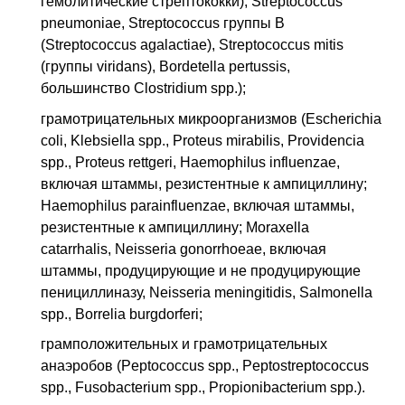
гемолитические стрептококки), Streptococcus
pneumoniae, Streptococcus группы В
(Streptococcus agalactiae), Streptococcus mitis
(группы viridans), Bordetella pertussis,
большинство Clostridium spp.);
грамотрицательных микроорганизмов (Escherichia
coli, Klebsiella spp., Proteus mirabilis, Providencia
spp., Proteus rettgeri, Haemophilus influenzae,
включая штаммы, резистентные к ампициллину;
Haemophilus parainfluenzae, включая штаммы,
резистентные к ампициллину; Moraxella
catarrhalis, Neisseria gonorrhoeae, включая
штаммы, продуцирующие и не продуцирующие
пенициллиназу, Neisseria meningitidis, Salmonella
spp., Borrelia burgdorferi;
грамположительных и грамотрицательных
анаэробов (Peptococcus spp., Peptostreptococcus
spp., Fusobacterium spp., Propionibacterium spp.).