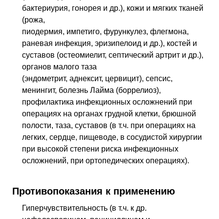
бактериурия, гонорея и др.), кожи и мягких тканей
(рожа,
пиодермия, импетиго, фурункулез, флегмона,
раневая инфекция, эризипелоид и др.), костей и
суставов (остеомиелит, септический артрит и др.),
органов малого таза
(эндометрит, аднексит, цервицит), сепсис,
менингит, болезнь Лайма (боррелиоз),
профилактика инфекционных осложнений при
операциях на органах грудной клетки, брюшной
полости, таза, суставов (в т.ч. при операциях на
легких, сердце, пищеводе, в сосудистой хирургии
при высокой степени риска инфекционных
осложнений, при ортопедических операциях).
Противопоказания к применению
Гиперчувствительность (в т.ч. к др.