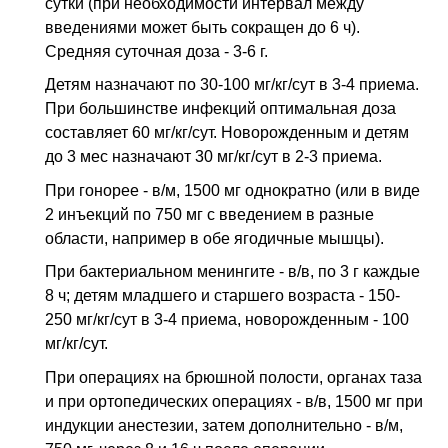
сутки (при необходимости интервал между
введениями может быть сокращен до 6 ч).
Средняя суточная доза - 3-6 г.
Детям назначают по 30-100 мг/кг/сут в 3-4 приема.
При большинстве инфекций оптимальная доза
составляет 60 мг/кг/сут. Новорожденным и детям
до 3 мес назначают 30 мг/кг/сут в 2-3 приема.
При гонорее - в/м, 1500 мг однократно (или в виде
2 инъекций по 750 мг с введением в разные
области, например в обе ягодичные мышцы).
При бактериальном менингите - в/в, по 3 г каждые
8 ч; детям младшего и старшего возраста - 150-
250 мг/кг/сут в 3-4 приема, новорожденным - 100
мг/кг/сут.
При операциях на брюшной полости, органах таза
и при ортопедических операциях - в/в, 1500 мг при
индукции анестезии, затем дополнительно - в/м,