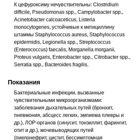
К цефуроксиму нечувствительны: Clostridium
difficile, Pseudomonas spp., Campylobacter spp.,
Acinetobacter calcoaceticus, Listeria
monocytogenes, устойчивые к метициллину
штаммы Staphylococcus aureus, Staphylococcus
epidermidis, Legionella spp., Streptococcus
(Enterococcus) faecalis, Morganella morganii,
Proteus vulgaris, Enterobacter spp., Citrobacter spp.,
Serratia spp., Bacteroides fragilis.
Показания
Бактериальные инфекции, вызванные
чувствительными микроорганизмами:
заболевания дыхательных путей (бронхит,
пневмония, абсцесс легких, эмпиема плевры и
др.), ЛОР-органов (синусит, тонзиллит, фарингит,
отит и др.), мочевыводящих путей
(пиелонефрит, цистит, бессимптомная