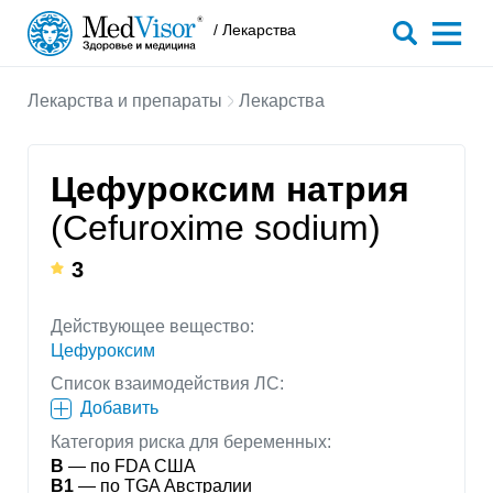
/ Лекарства
Лекарства и препараты
Лекарства
Цефуроксим натрия
(Cefuroxime sodium)
3
Действующее вещество:
Цефуроксим
Список взаимодействия ЛС:
Добавить
Категория риска для беременных:
B
— по FDA США
B1
— по TGA Австралии