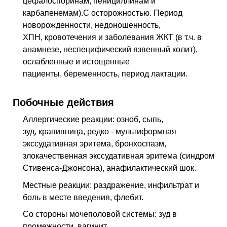
цефалоспоринам, пенициллинам и
карбапенемам).C осторожностью. Период
новорожденности, недоношенность,
ХПН, кровотечения и заболевания ЖКТ (в т.ч. в
анамнезе, неспецифический язвенный колит),
ослабленные и истощенные
пациенты, беременность, период лактации.
Побочные действия
Аллергические реакции: озноб, сыпь,
зуд, крапивница, редко - мультиформная
экссудативная эритема, бронхоспазм,
злокачественная экссудативная эритема (синдром
Стивенса-Джонсона), анафилактический шок.
Местные реакции: раздражение, инфильтрат и
боль в месте введения, флебит.
Со стороны мочеполовой системы: зуд в
промежности, вагинит.