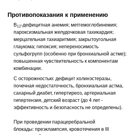
Противопоказания к применению
B
-дефицитная анемия; метгемоглобинемия;
12
пароксизмальная желудочковая тахикардия;
мерцательная тахиаритмия; закрытоугольная
глаукома; гипоксия; непереносимость
сульфогрупп (особенно при бронхиальной астме);
повышенная чувствительность к компонентам
комбинации.
С осторожностью: дефицит холинэстеразы,
почечная недостаточность, бронхиальная астма,
сахарный диабет, гипертиреоз, артериальная
гипертензия, детский возраст (до 4 лет -
эффективность и безопасность не определены).
При проведении парацеребральной
блокады: преэклампсия, кровотечения в III