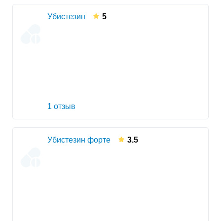
Убистезин
5
1 отзыв
Убистезин форте
3.5