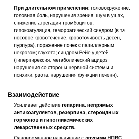
При длительном применении:
головокружение,
головная боль, нарушения зрения, шум в ушах,
снижение агрегации тромбоцитов,
гипокоагуляция, геморрагический синдром (в т.ч.
носовое кровотечение, кровоточивость десен,
пурпура), поражение почек с папиллярным
некрозом; глухота; синдром Рейе у детей
(гиперпирексия, метаболический ацидоз,
нарушения со стороны нервной системы и
психики, рвота, нарушения функции печени).
Взаимодействие
Усиливает действие
гепарина, непрямых
антикоагулянтов, резерпина, стероидных
гормонов и гипогликемических
лекарственных средств.
Одновременное назначение с
другими НПВС,