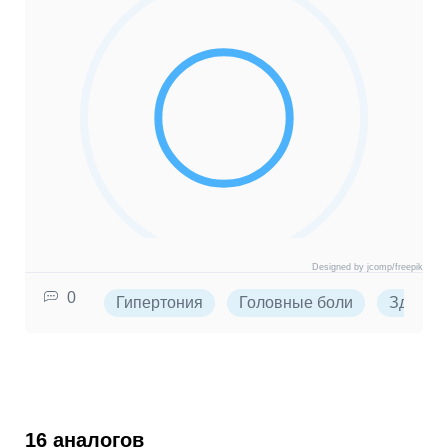
Designed by jcomp/freepik
0
Гипертония
Головные боли
Здоров
16 аналогов