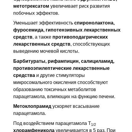
метотрексатом
увеличивает риск развития
побочных эффектов.
Уменьшает эффективность
спиронолактона,
фуросемида, гипотензивных лекарственных
средств
, а также
противоподагрических
лекарственных средств
, способствующих
выведению мочевой кислоты.
Барбитураты, рифампицин, салициламид,
противоэпилептические лекарственные
средства
и другие стимуляторы
микросомального окисления способствуют
образованию токсичных метаболитов
парацетамола, влияющих на функцию печени.
Метоклопрамид
ускоряет всасывание
парацетамола.
Под воздействием парацетамола T
1/2
хлорамфеникола
увеличивается в 5 раз. При