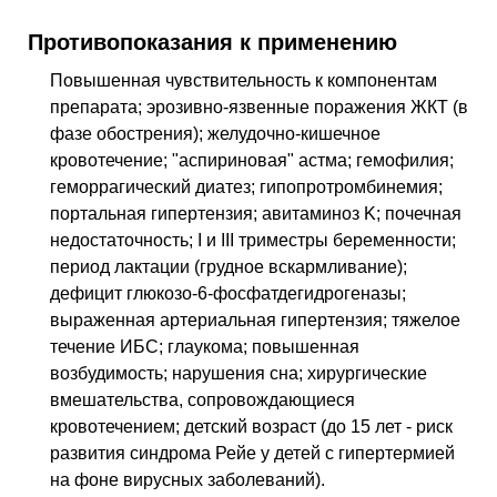
Противопоказания к применению
Повышенная чувствительность к компонентам
препарата; эрозивно-язвенные поражения ЖКТ (в
фазе обострения); желудочно-кишечное
кровотечение; "аспириновая" астма; гемофилия;
геморрагический диатез; гипопротромбинемия;
портальная гипертензия; авитаминоз K; почечная
недостаточность; I и III триместры беременности;
период лактации (грудное вскармливание);
дефицит глюкозо-6-фосфатдегидрогеназы;
выраженная артериальная гипертензия; тяжелое
течение ИБС; глаукома; повышенная
возбудимость; нарушения сна; хирургические
вмешательства, сопровождающиеся
кровотечением; детский возраст (до 15 лет - риск
развития синдрома Рейе у детей с гипертермией
на фоне вирусных заболеваний).