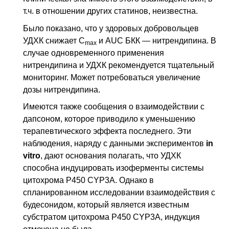
т.ч.
в отношении других статинов, неизвестна.
Было показано, что у здоровых добровольцев
УДХК снижает
C
и
AUC
БКК — нитрендипина. В
max
случае одновременного применения
нитрендипина и УДХК рекомендуется тщательный
мониторинг. Может потребоваться увеличение
дозы нитрендипина.
Имеются также сообщения о взаимодействии с
дапсоном, которое приводило к уменьшению
терапевтического эффекта последнего. Эти
наблюдения, наряду с данными экспериментов
in
vitro
, дают основания полагать, что УДХК
способна индуцировать изоферменты системы
цитохрома P450
CYP3A
. Однако в
спланированном исследовании взаимодействия с
будесонидом, который является известным
субстратом цитохрома Р450
CYP3A
, индукция