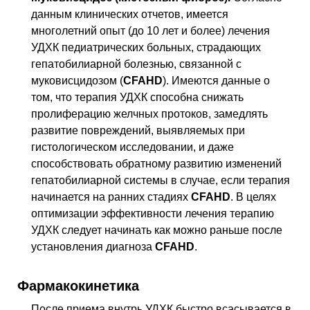
данным клинических отчетов, имеется
многолетний опыт (до 10 лет и более) лечения
УДХК педиатрических больных, страдающих
гепатобилиарной болезнью, связанной с
муковисцидозом (
CFAHD
). Имеются данные о
том, что терапия УДХК способна снижать
пролиферацию желчных протоков, замедлять
развитие повреждений, выявляемых при
гистологическом исследовании, и даже
способствовать обратному развитию изменений
гепатобилиарной системы в случае, если терапия
начинается на ранних стадиях
CFAHD
. В целях
оптимизации эффективности лечения терапию
УДХК следует начинать как можно раньше после
установления диагноза
CFAHD
.
Фармакокинетика
После приема внутрь УДХК быстро всасывается в