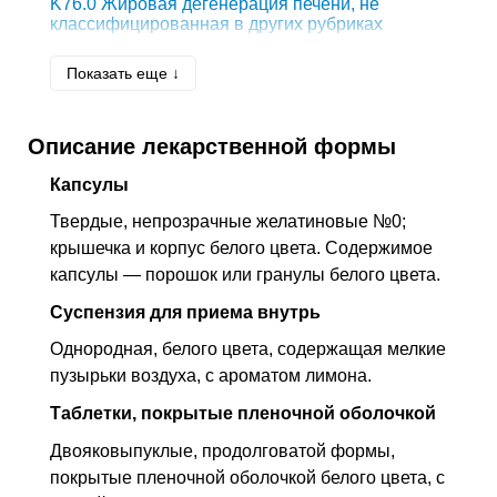
K76.0
Жировая дегенерация печени, не
классифицированная в других рубриках
K80
Желчно-каменная болезнь [холелитиаз]
Показать еще ↓
K83.0
Холангит
Описание лекарственной формы
Капсулы
Твердые, непрозрачные желатиновые №0;
крышечка и корпус белого цвета. Содержимое
капсулы — порошок или гранулы белого цвета.
Суспензия для приема внутрь
Однородная, белого цвета, содержащая мелкие
пузырьки воздуха, с ароматом лимона.
Таблетки, покрытые пленочной оболочкой
Двояковыпуклые, продолговатой формы,
покрытые пленочной оболочкой белого цвета, с