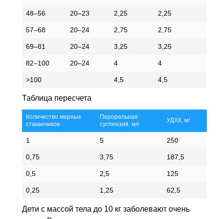
48–56
20–23
2,25
2,25
57–68
20–24
2,75
2,75
69–81
20–24
3,25
3,25
82–100
20–24
4
4
>100
4,5
4,5
Таблица пересчета
Количество мерных
Пероральная
УДХК, мг
стаканчиков
суспензия, мл
1
5
250
0,75
3,75
187,5
0,5
2,5
125
0,25
1,25
62,5
Дети с массой тела до 10 кг заболевают очень