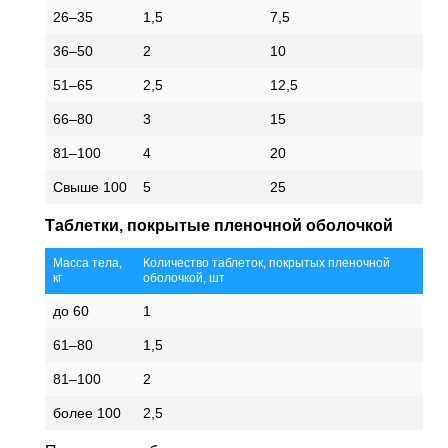
26–35
1,5
7,5
36–50
2
10
51–65
2,5
12,5
66–80
3
15
81–100
4
20
Свыше 100
5
25
Таблетки, покрытые пленочной оболочкой
Масса тела,
Количество таблеток, покрытых пленочной
кг
оболочкой, шт
до 60
1
61–80
1,5
81–100
2
более 100
2,5