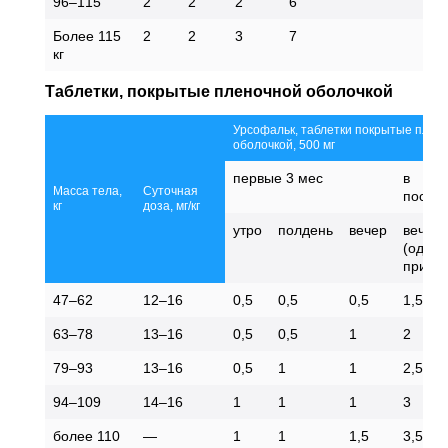
96–115
2
2
2
6
Более 115
2
2
3
7
кг
Таблетки, покрытые пленочной оболочкой
Урсофальк, таблетки покрытые плен
оболочкой, 500 мг
первые 3 мес
в
Масса тела,
Суточная
после
кг
доза, мг/кг
утро
полдень
вечер
вечер
(одно
прием
47–62
12–16
0,5
0,5
0,5
1,5
63–78
13–16
0,5
0,5
1
2
79–93
13–16
0,5
1
1
2,5
94–109
14–16
1
1
1
3
более 110
—
1
1
1,5
3,5