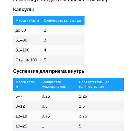
Капсулы
Масса тела, кг
Количество капсул, шт.
до 60
2
61–80
3
81–100
4
Свыше 100
5
Суспензия для приема внутрь
Масса тела,
Количество
Соответствующее
кг
мерных ложек
количество, мл
5–7
0,25
1,25
8–12
0,5
2,5
13–18
0,75
3,75
19–25
1
5