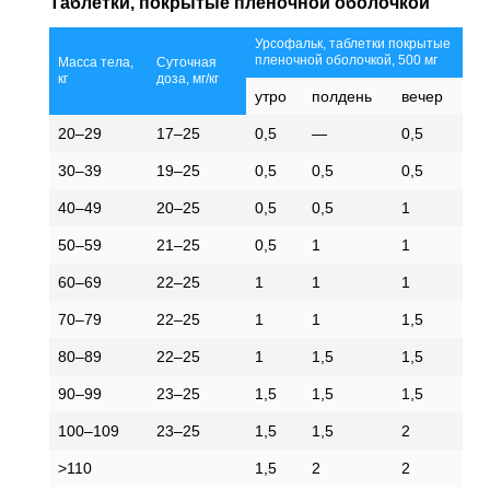
Таблетки, покрытые пленочной оболочкой
Урсофальк, таблетки покрытые
пленочной оболочкой, 500 мг
Масса тела,
Суточная
кг
доза, мг/кг
утро
полдень
вечер
20–29
17–25
0,5
—
0,5
30–39
19–25
0,5
0,5
0,5
40–49
20–25
0,5
0,5
1
50–59
21–25
0,5
1
1
60–69
22–25
1
1
1
70–79
22–25
1
1
1,5
80–89
22–25
1
1,5
1,5
90–99
23–25
1,5
1,5
1,5
100–109
23–25
1,5
1,5
2
>110
1,5
2
2