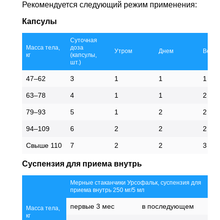
Рекомендуется следующий режим применения:
Капсулы
Суточная
Масса тела,
доза
Утром
Днем
Вече
кг
(капсулы,
шт.)
47–62
3
1
1
1
63–78
4
1
1
2
79–93
5
1
2
2
94–109
6
2
2
2
Свыше 110
7
2
2
3
Суспензия для приема внутрь
Мерные стаканчики Урсофальк, суспензия для
приема внутрь 250 мг/5 мл
первые 3 мес
в последующем
Масса тела,
кг