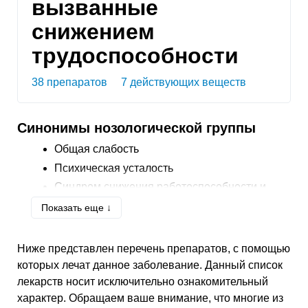
вызванные
снижением
трудоспособности
38 препаратов
7 действующих веществ
Синонимы нозологической группы
Общая слабость
Психическая усталость
Синдром снижения работоспособности и
физического перенапряжения
Показать еще ↓
Снижение двигательной активности
Снижение работоспособности
Ниже представлен перечень препаратов, с помощью
Снижение физической работоспособности
которых лечат данное заболевание. Данный список
Сниженная работоспособность
лекарств носит исключительно ознакомительный
Сниженная работоспособность организма
характер. Обращаем ваше внимание, что многие из